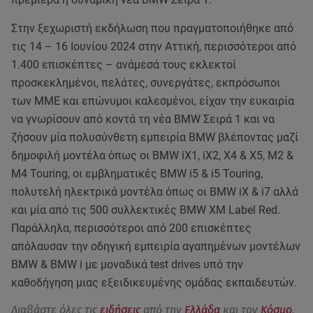
Στην ξεχωριστή εκδήλωση που πραγματοποιήθηκε από
τις 14 – 16 Ιουνίου 2024 στην Αττική, περισσότεροι από
1.400 επισκέπτες – ανάμεσά τους εκλεκτοί
προσκεκλημένοι, πελάτες, συνεργάτες, εκπρόσωποι
των ΜΜΕ και επώνυμοι καλεσμένοι, είχαν την ευκαιρία
να γνωρίσουν από κοντά τη νέα BMW Σειρά 1 και να
ζήσουν μία πολυσύνθετη εμπειρία BMW βλέποντας μαζί
δημοφιλή μοντέλα όπως οι BMW iX1, iX2, X4 & X5, Μ2 &
Μ4 Touring, οι εμβληματικές BMW i5 & i5 Touring,
πολυτελή ηλεκτρικά μοντέλα όπως οι BMW iΧ & i7 αλλά
και μία από τις 500 συλλεκτικές BMW XM Label Red.
Παράλληλα, περισσότεροι από 200 επισκέπτες
απόλαυσαν την οδηγική εμπειρία αγαπημένων μοντέλων
BMW & BMW i με μοναδικά test drives υπό την
καθοδήγηση μιας εξειδικευμένης ομάδας εκπαιδευτών.
Διαβάστε όλες τις
ειδήσεις
από την
Ελλάδα
και τον
Κόσμο
.