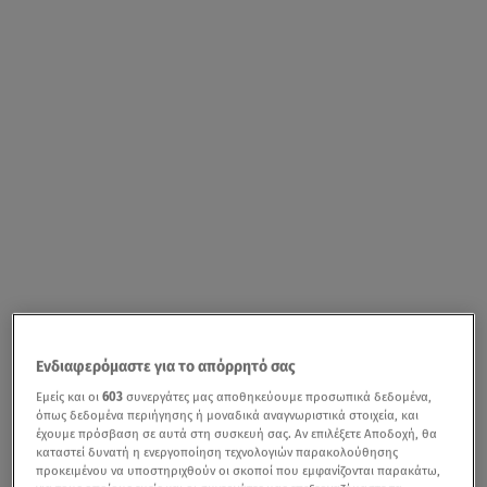
Ενδιαφερόμαστε για το απόρρητό σας
Εμείς και οι
603
συνεργάτες μας αποθηκεύουμε προσωπικά δεδομένα,
όπως δεδομένα περιήγησης ή μοναδικά αναγνωριστικά στοιχεία, και
έχουμε πρόσβαση σε αυτά στη συσκευή σας. Αν επιλέξετε Αποδοχή, θα
καταστεί δυνατή η ενεργοποίηση τεχνολογιών παρακολούθησης
προκειμένου να υποστηριχθούν οι σκοποί που εμφανίζονται παρακάτω,