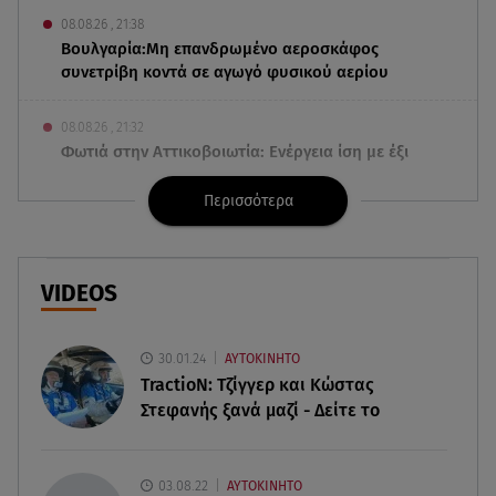
08.08.26 , 21:38
Βουλγαρία:Μη επανδρωμένο αεροσκάφος
συνετρίβη κοντά σε αγωγό φυσικού αερίου
08.08.26 , 21:32
Φωτιά στην Αττικοβοιωτία: Ενέργεια ίση με έξι
ατομικές βόμβες
Περισσότερα
08.08.26 , 21:20
«Ισλαμικό ΝΑΤΟ»: Πώς επηρεάζεται η Ελλάδα
από τη νέα συμμαχία
VIDEOS
08.08.26 , 19:19
Τραγωδία στην Πάρο: Νεκρό 4χρονο παιδί σε
30.01.24
ΑΥΤΟΚΙΝΗΤΟ
πισίνα
TractioN: Τζίγγερ και Κώστας
Στεφανής ξανά μαζί - Δείτε το
08.08.26 , 18:51
BYD: Στην 91η θέση της λίστας Fortune Global
500 για το 2026
03.08.22
ΑΥΤΟΚΙΝΗΤΟ