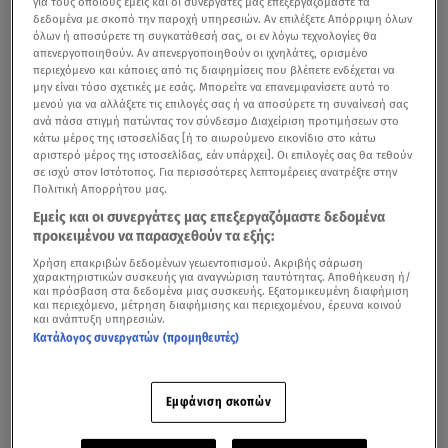
για τους οποίους εμείς και οι συνεργάτες μας επεξεργαζόμαστε τα
δεδομένα με σκοπό την παροχή υπηρεσιών. Αν επιλέξετε Απόρριψη όλων
όλων ή αποσύρετε τη συγκατάθεσή σας, οι εν λόγω τεχνολογίες θα
απενεργοποιηθούν. Αν απενεργοποιηθούν οι ιχνηλάτες, ορισμένο
περιεχόμενο και κάποιες από τις διαφημίσεις που βλέπετε ενδέχεται να
μην είναι τόσο σχετικές με εσάς. Μπορείτε να επανεμφανίσετε αυτό το
μενού για να αλλάξετε τις επιλογές σας ή να αποσύρετε τη συναίνεσή σας
ανά πάσα στιγμή πατώντας τον σύνδεσμο Διαχείριση προτιμήσεων στο
κάτω μέρος της ιστοσελίδας [ή το αιωρούμενο εικονίδιο στο κάτω
αριστερό μέρος της ιστοσελίδας, εάν υπάρχει]. Οι επιλογές σας θα τεθούν
σε ισχύ στον Ιστότοπος. Για περισσότερες λεπτομέρειες ανατρέξτε στην
Πολιτική Απορρήτου μας.
Εμείς και οι συνεργάτες μας επεξεργαζόμαστε δεδομένα
προκειμένου να παρασχεθούν τα εξής:
Χρήση επακριβών δεδομένων γεωεντοπισμού. Ακριβής σάρωση
χαρακτηριστικών συσκευής για αναγνώριση ταυτότητας. Αποθήκευση ή/
και πρόσβαση στα δεδομένα μιας συσκευής. Εξατομικευμένη διαφήμιση
και περιεχόμενο, μέτρηση διαφήμισης και περιεχομένου, έρευνα κοινού
και ανάπτυξη υπηρεσιών.
Κατάλογος συνεργατών (προμηθευτές)
Εμφάνιση σκοπών