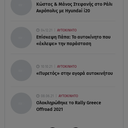
Κώστας & Μάνος Στεφανής στο Ράλι
Ακρόπολις με Hyundai i20
08.08.26 , 17:45
Εριέττα Κούρκουλου: Η συγκινητική ανάρτηση
για τα 33α γενέθλιά της
04.12.21
ΑΥΤΟΚΙΝΗΤΟ
Επίσκεψη Πάπα: Το αυτοκίνητο που
08.08.26 , 17:44
«έκλεψε» την παράσταση
Νεκρή μεγαλόσωμη αρκούδα στην Καστοριά,
πιθανόν από πυροβολισμό
08.08.26 , 17:32
10.10.21
ΑΥΤΟΚΙΝΗΤΟ
Τζο Μπάιντεν: Ο καρκίνος έχει εξαπλωθεί - Η
«Πυρετός» στην αγορά αυτοκινήτου
ανακοίνωση του γιου του
08.06.21
ΑΥΤΟΚΙΝΗΤΟ
Ολοκληρώθηκε το Rally Greece
Offroad 2021