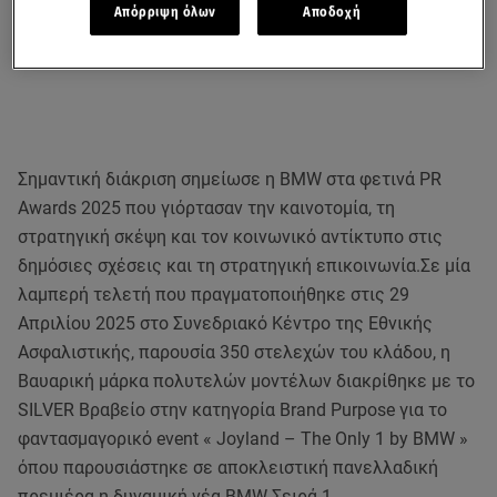
Απόρριψη όλων
Αποδοχή
Σημαντική διάκριση σημείωσε η BMW στα φετινά PR
Awards 2025 που γιόρτασαν την καινοτομία, τη
στρατηγική σκέψη και τον κοινωνικό αντίκτυπο στις
δημόσιες σχέσεις και τη στρατηγική επικοινωνία.Σε μία
λαμπερή τελετή που πραγματοποιήθηκε στις 29
Απριλίου 2025 στο Συνεδριακό Κέντρο της Εθνικής
Ασφαλιστικής, παρουσία 350 στελεχών του κλάδου, η
Βαυαρική μάρκα πολυτελών μοντέλων διακρίθηκε με το
SILVER Βραβείο στην κατηγορία Brand Purpose για το
φαντασμαγορικό event « Joyland – The Only 1 by BMW »
όπου παρουσιάστηκε σε αποκλειστική πανελλαδική
πρεμιέρα η δυναμική νέα BMW Σειρά 1.