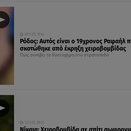
26.11.25, 15:44
Ρόδος: Αυτός είναι ο 19χρονος Ραφαήλ 
σκοτώθηκε από έκρηξη χειροβομβίδας
Πώς συνέβη το δυστύχημα στο στρατόπεδο
12.11.25, 09:21
Νίκαια: Χειροβομβίδα σε σπίτι σωφρονι