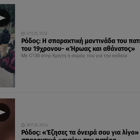
27.11.25, 10:32
Ρόδος: Η σπαρακτική μαντινάδα του πατ
του 19χρονου- «Ήρωας και αθάνατος»
Με C130 στην Κρήτη η σορός του για την κηδεία
26.11.25, 20:24
Ρόδος: «Έζησες τα όνειρά σου για λίγο» 