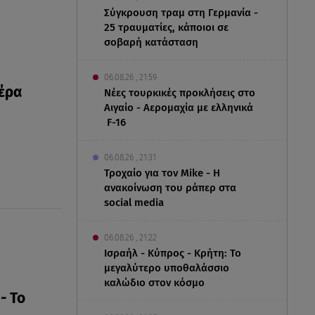
Σύγκρουση τραμ στη Γερμανία -
25 τραυματίες, κάποιοι σε
σοβαρή κατάσταση
06.08.26 , 21:59
έρα
Νέες τουρκικές προκλήσεις στο
Αιγαίο - Αερομαχία με ελληνικά
F-16
06.08.26 , 21:31
Τροχαίο για τον Mike - Η
ανακοίνωση του ράπερ στα
social media
06.08.26 , 21:22
Ισραήλ - Κύπρος - Κρήτη: Το
μεγαλύτερο υποθαλάσσιο
καλώδιο στον κόσμο
- Το