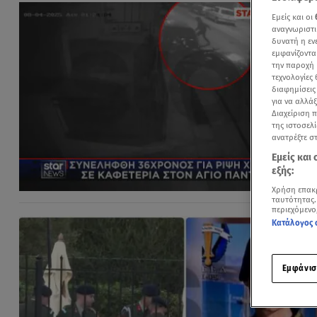
Εμείς και οι
αναγνωριστι
δυνατή η ε
εμφανίζοντα
την παροχή 
τεχνολογίες
διαφημίσεις
για να αλλά
Διαχείριση 
της ιστοσελί
ανατρέξτε σ
Εμείς και
εξής:
Χρήση επακ
ταυτότητας.
περιεχόμενο
Κατάλογος 
Εμφάνισ