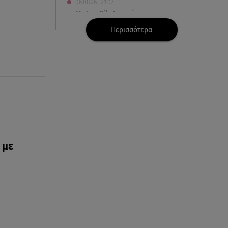
06.08.26 , 21:07
Motor Oil: Δωρεά
πυροσβεστικών οχημάτων και
Περισσότερα
εξοπλισμού στον Άγιο Βασίλειο
06.08.26 , 20:49
Άκης Παυλόπουλος: Η τρυφερή
εξομολόγηση της συζύγου του,
Ελένης Φωτοπούλου
06.08.26 , 20:25
Πώς επικοινωνούν τα
ελικόπτερα στη φωτιά και ο
 με
ρόλος του «συνδέσμου»
06.08.26 , 20:16
Αθηνά Οικονομάκου από την
Μπόρα Μπόρα: «Έσκασε όλη η
κούραση του χειμώνα»