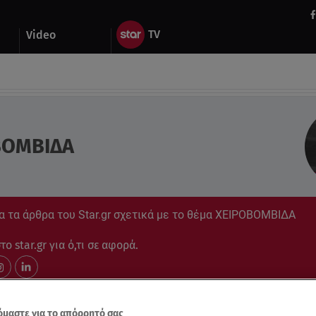
Video
ΒΟΜΒΙΔΑ
α τα άρθρα του Star.gr σχετικά με το θέμα ΧΕΙΡΟΒΟΜΒΙΔΑ
ο star.gr για ό,τι σε αφορά.
μαστε για το απόρρητό σας