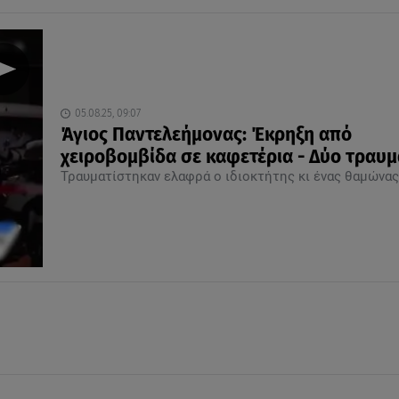
05.08.25, 09:07
Άγιος Παντελεήμονας: Έκρηξη από
χειροβομβίδα σε καφετέρια - Δύο τραυμ
Τραυματίστηκαν ελαφρά ο ιδιοκτήτης κι ένας θαμώνας