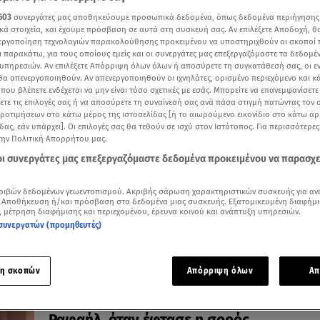
603
συνεργάτες μας αποθηκεύουμε προσωπικά δεδομένα, όπως δεδομένα περιήγησης
κά στοιχεία, και έχουμε πρόσβαση σε αυτά στη συσκευή σας. Αν επιλέξετε Αποδοχή, θ
νεργοποίηση τεχνολογιών παρακολούθησης προκειμένου να υποστηριχθούν οι σκοποί
ι παρακάτω, για τους οποίους εμείς και οι συνεργάτες μας επεξεργαζόμαστε τα δεδομέ
29.11.25, 20:20
υπηρεσιών. Αν επιλέξετε Απόρριψη όλων όλων ή αποσύρετε τη συγκατάθεσή σας, οι ε
Άγιος Παντελεήμονας: Συνελήφθη 36χρ
 θα απενεργοποιηθούν. Αν απενεργοποιηθούν οι ιχνηλάτες, ορισμένο περιεχόμενο και κά
 που βλέπετε ενδέχεται να μην είναι τόσο σχετικές με εσάς. Μπορείτε να επανεμφανίσετ
για τη χειροβομβίδα σε καφετέρια
ξετε τις επιλογές σας ή να αποσύρετε τη συναίνεσή σας ανά πάσα στιγμή πατώντας τον
Καρέ καρέ η διαδρομή του δράστη με τη χειροβομβίδ
προτιμήσεων στο κάτω μέρος της ιστοσελίδας [ή το αιωρούμενο εικονίδιο στο κάτω α
στο χέρι
δας, εάν υπάρχει]. Οι επιλογές σας θα τεθούν σε ισχύ στον Ιστότοπος. Για περισσότερε
την Πολιτική Απορρήτου μας.
 οι συνεργάτες μας επεξεργαζόμαστε δεδομένα προκειμένου να παρασχ
ριβών δεδομένων γεωεντοπισμού. Ακριβής σάρωση χαρακτηριστικών συσκευής για αν
 Αποθήκευση ή/και πρόσβαση στα δεδομένα μιας συσκευής. Εξατομικευμένη διαφήμι
, μέτρηση διαφήμισης και περιεχομένου, έρευνα κοινού και ανάπτυξη υπηρεσιών.
συνεργατών (προμηθευτές)
η σκοπών
Απόρριψη όλων
Απ
27.11.25, 18:04
Κρήτη: Σκηνές αρχαίας τραγωδίας στο σπ