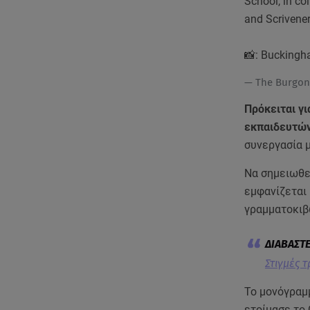
School, in co
and Scrivener
📸: Bucking
— The Burgon
Πρόκειται γι
εκπαιδευτών
συνεργασία μ
Να σημειωθε
εμφανίζεται 
γραμματοκιβ
Στιγμές 
Το μονόγραμμ
ετοίμασε το 