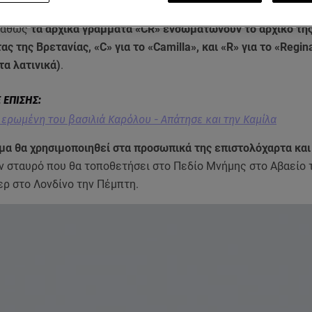
όγραμμα της βασιλικής συζύγου μαζί με μια αναπαράσταση το
 καθώς
τα αρχικά γράμματα «CR» ενσωματώνουν το αρχικό τη
ς της Βρετανίας, «C» για το «Camilla», και «R» για το «Regin
τα λατινικά)
.
ερωμένη του βασιλιά Καρόλου - Απάτησε και την Καμίλα
μα θα χρησιμοποιηθεί στα προσωπικά της επιστολόχαρτα και
ον σταυρό που θα τοποθετήσει στο Πεδίο Μνήμης στο Αβαείο 
ερ στο Λονδίνο την Πέμπτη.