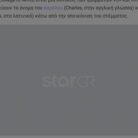
ύουν το όνομα του
Καρόλου
(Charles, στην αγγλική γλώσσα) κ
x, στα λατινικά) κάτω από την απεικόνιση του στέμματος.