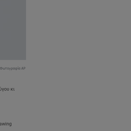
τον Νίκο Μουτσινά - Πού
βρίσκονται;
08.08.26 , 16:00
Back to black: η διαχρονική αξία
του μαύρου στην καλοκαιρινή
γκαρνταρόμπα
08.08.26 , 15:20
Δούκισσα Νομικού: Από τη
Μύκονο «πετάχτηκε» στη
 /Φωτογραφία AP
Γαλλική Πολυνησία!
08.08.26 , 15:01
ύγου κι
Λυκαβηττός: Σε 57χρονη
γυναίκα ανήκει η σορός που
βρέθηκε σε σπηλιά
08.08.26 , 14:50
rawing
Κατερίνα Καινούργιου: Η Πάρος