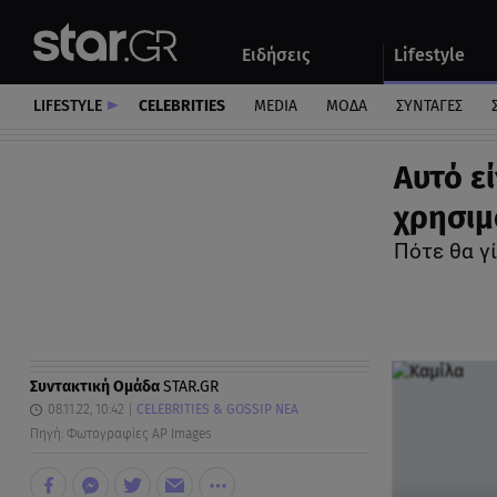
Αθλητικά
Quiz
Ειδήσεις
Lifestyle
Αυτοκίνητο
LIFESTYLE
CELEBRITIES
MEDIA
ΜΟΔΑ
ΣΥΝΤΑΓΕΣ
Αυτό ε
χρησιμ
Πότε θα γί
Συντακτική Ομάδα
STAR.GR
08.11.22, 10:42
CELEBRITIES & GOSSIP ΝΕΑ
Πηγή: Φωτογραφίες AP Images