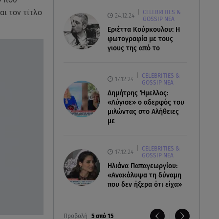
αι τον τίτλο
CELEBRITIES &
24.12.24
GOSSIP ΝΕΑ
Εριέττα Κούρκουλου: Η
φωτογραφία με τους
γιους της από το
CELEBRITIES &
17.12.24
GOSSIP ΝΕΑ
Δημήτρης Ήμελλος:
«Λύγισε» ο αδερφός του
μιλώντας στο Αλήθειες
με
CELEBRITIES &
17.12.24
GOSSIP ΝΕΑ
Ηλιάνα Παπαγεωργίου:
«Ανακάλυψα τη δύναμη
που δεν ήξερα ότι είχα»
Προβολή
5 από 15