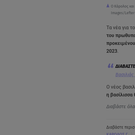
O Κάρολος και
Images/Lefteri
Τα νέα για τ
του πρωθυπου
προκειμένου
2023
.
Βασιλιάς
Ο νέος βασιλ
η βασίλισσα 
Διαβάστε όλ
Διαβάστε περισ
|
ΚΑΡΟΛΟΣ Γ