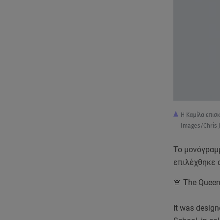
H Καμίλα επισ
Images/Chris 
Το μονόγραμμ
επιλέχθηκε α
🚨 The Queen
It was design