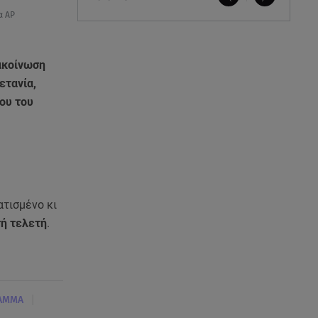
α AP
ακοίνωση
ετανία,
ου του
ατισμένο κι
τή τελετή
.
|
ΑΜΜΑ