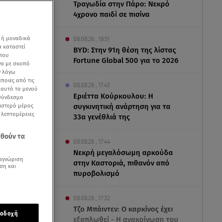
Τραγωδία στην Πάρο: Νεκρό
4χρονο παιδί σε πισίνα
 ή μοναδικά
08.08.26 , 18:51
α καταστεί
BYD: Στην 91η θέση της λίστας
 που
Fortune Global 500 για το 2026
να με σκοπό
ν λόγω
ποιες από τις
08.08.26 , 17:45
ε αυτό το μενού
Εριέττα Κούρκουλου: Η
 σύνδεσμο
ριστερό μέρος
συγκινητική ανάρτηση για τα
ς λεπτομέρειες
33α γενέθλιά της
εθούν τα
08.08.26 , 17:44
Νεκρή μεγαλόσωμη αρκούδα
αγνώριση
στην Καστοριά, πιθανόν από
ση και
πυροβολισμό
ην
08.08.26 , 17:32
Τζο Μπάιντεν: Ο καρκίνος έχει
οδοχή
εξαπλωθεί - Η ανακοίνωση του