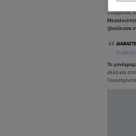
Είναι το μον
Στέμματος,
Μεγαλειότητα
(βασίλισσα σ
H κρυφή 
Το μονόγραμ
αλλά και στ
Γουεστμίνστ