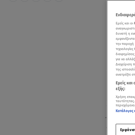
Ενδιαφερό
Εμείς και οι
αναγνωριστι
δυνατή η ε
εμφανίζοντα
την παροχή 
τεχνολογίες
διαφημίσεις
για να αλλά
Διαχείριση 
της ιστοσελί
ανατρέξτε σ
Εμείς και
εξής:
Χρήση επακ
ταυτότητας.
Δείτε βίντεο γ
περιεχόμενο
Κατάλογος 
Έγιναν τα απ
αναγνώριση 
Εμφάνισ