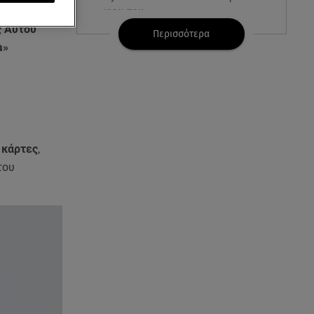
υ
γιου του
ς Αυτού
Περισσότερα
a»
08.08.26 , 17:20
Ανδρομάχη: «Είσαι το φως στη
ζωή μου» – Η νέα ανάρτηση με
τον γιο της
08.08.26 , 16:52
Δανάη Μπακογιάννη: Η κόρη
 κάρτες
,
του Κώστα Μπακογιάννη έκανε
του
πανελλήνιο ρεκόρ
08.08.26 , 16:45
Πένθος για τον Λιονέλ Μέσι -
Πέθανε ο πατέρας του Χόρχε
στα 68 του χρόνια
08.08.26 , 16:07
Ευγενία Σαμαρά: Διακοπάρει με