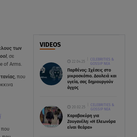
και το cool φορμάκι της
κορούλας της!
08.08.26 , 14:25
Καιρός: Σε πορτοκαλί
συναγερμό η χώρα για φωτιές
VIDEOS
τα επόμενα 24ωρα
μέλους των
ool
, σε
CELEBRITIES &
08.08.26 , 14:00
22.04.25
e of Arms.
GOSSIP ΝΕΑ
Summer fling: Γιατί να πεις ναι
Παρθένος: Σχέσεις στο
σε έναν καλοκαιρινό έρωτα
μικροσκόπιο. Δουλειά και
ετανίας
, που
υγεία, σας δημιουργούν
όκκινα
άγχος
CELEBRITIES &
20.02.25
GOSSIP ΝΕΑ
Καραβοκύρη για
ί
Ζουγανέλη: «Η Ελεωνόρα
είναι θεάρα»
 που
» που