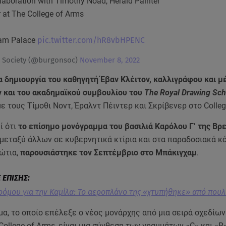
llaboration with Timothy Noad, Herald Painter
 at The College of Arms
ham Palace
pic.twitter.com/hR8vbHPENC
 Society (@burgonsoc)
November 8, 2022
α δημιουργία του καθηγητή Έβαν Κλέιτον, καλλιγράφου και 
 και του ακαδημαϊκού συμβουλίου του
The Royal Drawing Sch
ε τους Τίμοθι Νοντ, Έραλντ Πέιντερ και Σκρίβενερ στο Colleg
ί ότι
το επίσημο μονόγραμμα του βασιλιά Καρόλου Γ’ της Βρ
μεταξύ άλλων σε κυβερνητικά κτίρια και στα παραδοσιακά κ
ώτια,
παρουσιάστηκε τον Σεπτέμβριο στο Μπάκιγχαμ
.
τρόμου για την Καμίλα: Το αεροπλάνο της «χτυπήθηκε» από πουλ
α, το οποίο επέλεξε ο νέος μονάρχης από μια σειρά σχεδίων
College of Arms, είναι μια σύνθεση των γραμμάτων «C» και «R