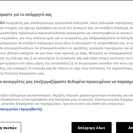
μαστε για το απόρρητό σας
603
συνεργάτες μας αποθηκεύουμε προσωπικά δεδομένα, όπως δεδομένα περιήγησης
κά στοιχεία, και έχουμε πρόσβαση σε αυτά στη συσκευή σας. Αν επιλέξετε Αποδοχή, θ
νεργοποίηση τεχνολογιών παρακολούθησης προκειμένου να υποστηριχθούν οι σκοποί
ι παρακάτω, για τους οποίους εμείς και οι συνεργάτες μας επεξεργαζόμαστε τα δεδομέ
υπηρεσιών. Αν επιλέξετε Απόρριψη όλων όλων ή αποσύρετε τη συγκατάθεσή σας, οι ε
 θα απενεργοποιηθούν. Αν απενεργοποιηθούν οι ιχνηλάτες, ορισμένο περιεχόμενο και κά
 που βλέπετε ενδέχεται να μην είναι τόσο σχετικές με εσάς. Μπορείτε να επανεμφανίσετ
ξετε τις επιλογές σας ή να αποσύρετε τη συναίνεσή σας ανά πάσα στιγμή πατώντας τον
προτιμήσεων στο κάτω μέρος της ιστοσελίδας [ή το αιωρούμενο εικονίδιο στο κάτω α
δας, εάν υπάρχει]. Οι επιλογές σας θα τεθούν σε ισχύ στον Ιστότοπος. Για περισσότερε
την Πολιτική Απορρήτου μας.
Δείτε περισσότερα άρθρα μας στα αποτελέσματα αναζήτησης
 οι συνεργάτες μας επεξεργαζόμαστε δεδομένα προκειμένου να παρασχ
Add star.gr on Google
ριβών δεδομένων γεωεντοπισμού. Ακριβής σάρωση χαρακτηριστικών συσκευής για αν
 Αποθήκευση ή/και πρόσβαση στα δεδομένα μιας συσκευής. Εξατομικευμένη διαφήμι
ια την Καμίλα από τις ειδήσεις του Star
, μέτρηση διαφήμισης και περιεχομένου, έρευνα κοινού και ανάπτυξη υπηρεσιών.
συνεργατών (προμηθευτές)
οκαλυπτήρια για το μονόγραμμα που θα χρησιμοποιηθεί για τ
της
Καμίλα
ως βασιλική σύζυγος
.
η σκοπών
Απόρριψη όλων
Απ