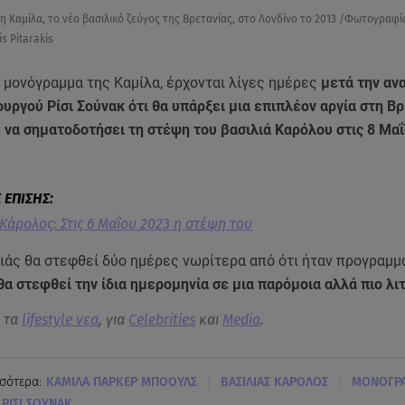
 η Καμίλα, το νέο βασιλικό ζεύγος της Βρετανίας, στο Λονδίνο το 2013 /Φωτογραφί
s Pitarakis
ο μονόγραμμα της Καμίλα, έρχονται λίγες ημέρες
μετά την αν
ργού Ρίσι Σούνακ ότι θα υπάρξει μια επιπλέον αργία στη Βρ
 να σηματοδοτήσει τη στέψη του βασιλιά Καρόλου στις 8 Μαΐ
 Κάρολος: Στις 6 Μαΐου 2023 η στέψη του
ιάς θα στεφθεί δύο ημέρες νωρίτερα από ότι ήταν προγραμμ
θα στεφθεί την ίδια ημερομηνία σε μια παρόμοια αλλά πιο λι
α τα
lifestyle νεα
, για
Celebrities
και
Media
.
|
|
σότερα:
ΚΑΜΙΛΑ ΠΑΡΚΕΡ ΜΠΟΟΥΛΣ
ΒΑΣΙΛΙΑΣ ΚΑΡΟΛΟΣ
ΜΟΝΟΓΡ
ΡΙΣΙ ΣΟΥΝΑΚ