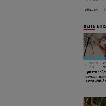
Follow us:
ΔΕΙΤΕ ΕΠΙ
08.08.26,
CE
17:45
G
Εριέττα Κούρ
συγκινητική 
33α γενέθλιά 