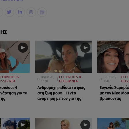
ΣΗΣ
LEBRITIES &
08.08.26,
CELEBRITIES &
08.08.26,
CELE
OSSIP ΝΕΑ
17:20
GOSSIP ΝΕΑ
16:07
GOSS
κουλου: Η
Ανδρομάχη: «Είσαι το φως
Ευγενία Σαμαρά:
ανάρτηση για τα
στη ζωή μου» – Η νέα
με τον Νίκο Μου
της
ανάρτηση με τον γιο της
βρίσκονται;