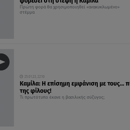
φορέσει στη στέψη η Καμίλα
Πρώτη φορά θα χρησιμοποιηθεί «ανακυκλωμένο»
στέμμα
25.01.23, 22:10
Καμίλα: Η επίσημη εμφάνιση με τους... 
της φίλους!
Τι πρωτότυπο έκανε η βασιλικής σύζυγος;