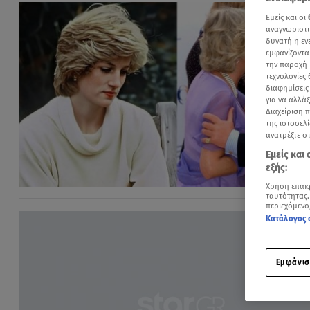
Εμείς και οι
αναγνωριστι
δυνατή η ε
εμφανίζοντα
την παροχή 
τεχνολογίες
διαφημίσεις
για να αλλά
Διαχείριση 
της ιστοσελί
ανατρέξτε σ
Εμείς και
εξής:
Χρήση επακ
ταυτότητας.
περιεχόμενο
Κατάλογος 
Εμφάνισ