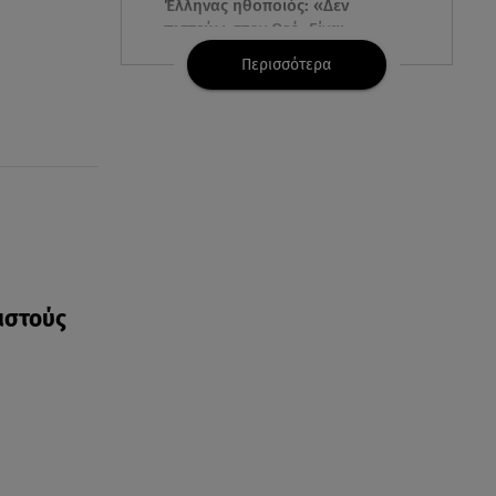
Έλληνας ηθοποιός: «Δεν
πιστεύω στον Θεό. Είναι
δημιούργημα του ανθρώπου»
Περισσότερα
06.08.26 , 16:00
Συντάξεις: Τρέχουν να
προλάβουν όσοι είναι κοντά σε
ηλικία συνταξιοδότησης
06.08.26 , 16:00
Σημάδια που φανερώνουν
διαίσθηση και ότι ξέρεις να
«διαβάζεις» ανθρώπους
πιστούς
06.08.26 , 15:57
Στα όριά του το Νοσοκομείο
Ζακύνθου: Περιστατικά
βιασμών, μέθης & τροχαία
06.08.26 , 15:37