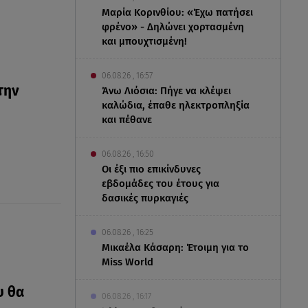
Μαρία Κορινθίου: «Έχω πατήσει
φρένο» - Δηλώνει χορτασμένη
και μπουχτισμένη!
06.08.26 , 16:57
την
Άνω Λιόσια: Πήγε να κλέψει
καλώδια, έπαθε ηλεκτροπληξία
και πέθανε
06.08.26 , 16:50
Οι έξι πιο επικίνδυνες
εβδομάδες του έτους για
δασικές πυρκαγιές
06.08.26 , 16:25
Μικαέλα Κάσαρη: Έτοιμη για το
Miss World
υ θα
06.08.26 , 16:17