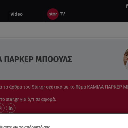
Video
Α ΠΑΡΚΕΡ ΜΠΟΟΥΛΣ
α τα άρθρα του Star.gr σχετικά με το θέμα ΚΑΜΙΛΑ ΠΑΡΚΕΡ
ο star.gr για ό,τι σε αφορά.
μαστε για το απόρρητό σας