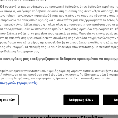
603
συνεργάτες μας αποθηκεύουμε προσωπικά δεδομένα, όπως δεδομένα περιήγησης
κά στοιχεία, και έχουμε πρόσβαση σε αυτά στη συσκευή σας. Αν επιλέξετε Αποδοχή, θ
νεργοποίηση τεχνολογιών παρακολούθησης προκειμένου να υποστηριχθούν οι σκοποί
ι παρακάτω, για τους οποίους εμείς και οι συνεργάτες μας επεξεργαζόμαστε τα δεδομέ
09.04.25, 09:03
υπηρεσιών. Αν επιλέξετε Απόρριψη όλων όλων ή αποσύρετε τη συγκατάθεσή σας, οι ε
Το απωθημένο του Καρόλου: Τι είχε η Κα
 θα απενεργοποιηθούν. Αν απενεργοποιηθούν οι ιχνηλάτες, ορισμένο περιεχόμενο και κά
 που βλέπετε ενδέχεται να μην είναι τόσο σχετικές με εσάς. Μπορείτε να επανεμφανίσετ
που δεν είχε η Νταϊάνα
ξετε τις επιλογές σας ή να αποσύρετε τη συναίνεσή σας ανά πάσα στιγμή πατώντας τον
Ο παράνομος έρωτάς τους κατέληξε σε γάμο σαν σήμε
προτιμήσεων στο κάτω μέρος της ιστοσελίδας [ή το αιωρούμενο εικονίδιο στο κάτω α
πριν από 20 χρόνια
δας, εάν υπάρχει]. Οι επιλογές σας θα τεθούν σε ισχύ στον Ιστότοπος. Για περισσότερε
την Πολιτική Απορρήτου μας.
 οι συνεργάτες μας επεξεργαζόμαστε δεδομένα προκειμένου να παρασχ
ριβών δεδομένων γεωεντοπισμού. Ακριβής σάρωση χαρακτηριστικών συσκευής για αν
 Αποθήκευση ή/και πρόσβαση στα δεδομένα μιας συσκευής. Εξατομικευμένη διαφήμι
, μέτρηση διαφήμισης και περιεχομένου, έρευνα κοινού και ανάπτυξη υπηρεσιών.
συνεργατών (προμηθευτές)
η σκοπών
Απόρριψη όλων
Απ
10.02.24, 09:03
Κάρολος- Καμίλα: Το παρασκήνιο της σχ