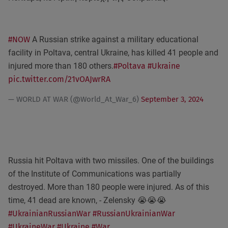
#NOW
A Russian strike against a military educational
facility in Poltava, central Ukraine, has killed 41 people and
injured more than 180 others.
#Poltava
#Ukraine
pic.twitter.com/21vOAJwrRA
— WORLD AT WAR (@World_At_War_6)
September 3, 2024
Russia hit Poltava with two missiles. One of the buildings
of the Institute of Communications was partially
destroyed. More than 180 people were injured. As of this
time, 41 dead are known, - Zelensky 😭😭😭
#UkrainianRussianWar
#RussianUkrainianWar
#UkraineWar
#Ukraine
#War
…