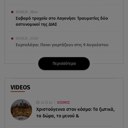
09.08.26 , 08:44
Σοβαρό τροχαίο στο Λαγονήσι: Τραυματίες δύο
αστυνομικοί της ΔΙΑΣ
09.08.26 , 03:00
Εορτολόγιο: Ποιοι γιορτάζουν στις 9 Αυγούστου
08.08.26 , 23:55
Περισσότερα
Αττική: Μπαράζ διαρρήξεων – Λεία 70.000 ευρώ
από μεζονέτα
08.08.26 , 23:30
VIDEOS
Greek Mafia: Χειροπέδες σε «Πίτμπουλ» και
«Μπουλντόγκ»
24.12.24
ΚΟΣΜΟΣ
Χριστούγεννα στον κόσμο: Tα ξωτικά,
08.08.26 , 23:00
τα δώρα, το μενού &
Στενά του Ορμούζ: Στο Ιράν ο έλεγχος της
εισερχόμενης ναυσιπλοΐας