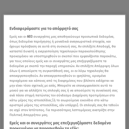
Ενδιαφερόμαστε για το απόρρητό σας
Εμείς και οι
603
συνεργάτες μας αποθηκεύουμε προσωπικά δεδομένα,
όπως δεδομένα περιήγησης ή μοναδικά αναγνωριστικά στοιχεία, και
έχουμε πρόσβαση σε αυτά στη συσκευή σας. Αν επιλέξετε Αποδοχή, θα
καταστεί δυνατή η ενεργοποίηση τεχνολογιών παρακολούθησης
προκειμένου να υποστηριχθούν οι σκοποί που εμφανίζονται παρακάτω,
για τους οποίους εμείς και οι συνεργάτες μας επεξεργαζόμαστε τα
δεδομένα με σκοπό την παροχή υπηρεσιών. Αν επιλέξετε Απόρριψη όλων
όλων ή αποσύρετε τη συγκατάθεσή σας, οι εν λόγω τεχνολογίες θα
απενεργοποιηθούν. Αν απενεργοποιηθούν οι ιχνηλάτες, ορισμένο
περιεχόμενο και κάποιες από τις διαφημίσεις που βλέπετε ενδέχεται να
μην είναι τόσο σχετικές με εσάς. Μπορείτε να επανεμφανίσετε αυτό το
μενού για να αλλάξετε τις επιλογές σας ή να αποσύρετε τη συναίνεσή σας
ανά πάσα στιγμή πατώντας τον σύνδεσμο Διαχείριση προτιμήσεων στο
κάτω μέρος της ιστοσελίδας [ή το αιωρούμενο εικονίδιο στο κάτω
αριστερό μέρος της ιστοσελίδας, εάν υπάρχει]. Οι επιλογές σας θα τεθούν
σε ισχύ στον Ιστότοπος. Για περισσότερες λεπτομέρειες ανατρέξτε στην
Πολιτική Απορρήτου μας.
Εμείς και οι συνεργάτες μας επεξεργαζόμαστε δεδομένα
προκειμένου να παρασχεθούν τα εξής: