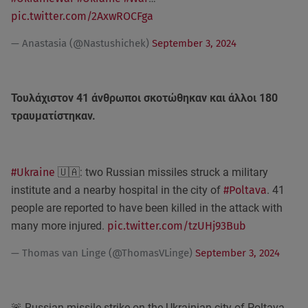
pic.twitter.com/2AxwROCFga
— Anastasia (@Nastushichek)
September 3, 2024
Τουλάχιστον 41 άνθρωποι σκοτώθηκαν και άλλοι 180
τραυματίστηκαν.
#Ukraine
🇺🇦: two Russian missiles struck a military
institute and a nearby hospital in the city of
#Poltava
. 41
people are reported to have been killed in the attack with
many more injured.
pic.twitter.com/tzUHj93Bub
— Thomas van Linge (@ThomasVLinge)
September 3, 2024
🚨 Russian missile strike on the Ukrainian city of Poltava