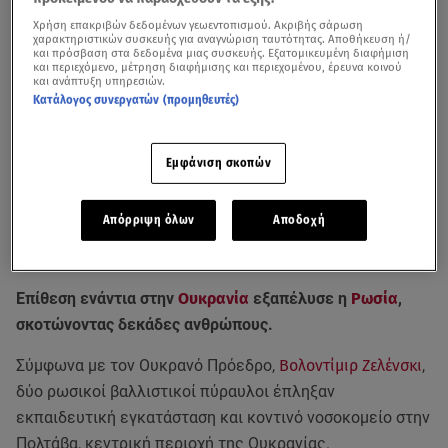
Χρήση επακριβών δεδομένων γεωεντοπισμού. Ακριβής σάρωση
χαρακτηριστικών συσκευής για αναγνώριση ταυτότητας. Αποθήκευση ή/
και πρόσβαση στα δεδομένα μιας συσκευής. Εξατομικευμένη διαφήμιση
και περιεχόμενο, μέτρηση διαφήμισης και περιεχομένου, έρευνα κοινού
και ανάπτυξη υπηρεσιών.
Κατάλογος συνεργατών (προμηθευτές)
Εμφάνιση σκοπών
Απόρριψη όλων
Αποδοχή
Ρεπορτάζ της Ερτ για τη ρωσική επίθεση στην Ουκρανία με δεκάδες
θύματα και τραυματίες
Επίθεση ενάντια στην
Ουκρανία
εξαπέλυσε η
Ρωσία
,
σκοτώνοντας δεκάδες ανθρώπους.
Σύμφωνα με τον Ουκρανό Πρόεδρο,
Βολοντίμιρ Ζελένσκι
,
δύο ρωσικοί βαλλιστικοί πύραυλοι έπληξαν
εκπαιδευτική εγκατάσταση και κοντινό νοσοκομείο στην
Πολτάβα, κεντρική περιοχή της Ουκρανίας.