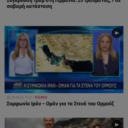
Σύγκρουση τραμ στη Γερμανία: 25 τραυματίες, 7 σε
σοβαρή κατάσταση
06.08.26, 17:43
ΚΟΣΜΟΣ
Συμφωνία Ιράν – Ομάν για τα Στενά του Ορμούζ