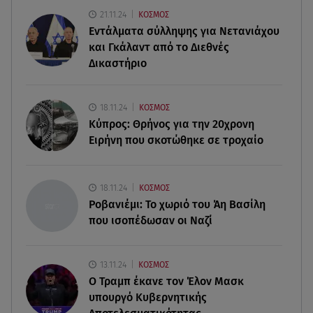
21.11.24
ΚΟΣΜΟΣ
08.08.26 , 22:45
Εντάλματα σύλληψης για Νετανιάχου
Κρήτη: Τι απαντά η ΕΛ.ΑΣ. για το βίντεο με τον
και Γκάλαντ από το Διεθνές
μεθυσμένο τουρίστα
Δικαστήριο
08.08.26 , 22:33
Αλεξανδρούπολη: Ανασύρθηκε χωρίς τις
18.11.24
ΚΟΣΜΟΣ
αισθήσεις του ηλικιωμένος από πηγάδι
Κύπρος: Θρήνος για την 20χρονη
Ειρήνη που σκοτώθηκε σε τροχαίο
08.08.26 , 22:15
Θεσσαλονίκη: Τρύπησαν με τρυπάνι και
δηλητηρίασαν δύο δέντρα
18.11.24
ΚΟΣΜΟΣ
Ροβανιέμι: Το χωριό του Άη Βασίλη
που ισοπέδωσαν οι Ναζί
13.11.24
ΚΟΣΜΟΣ
O Τραμπ έκανε τον Έλον Μασκ
υπουργό Κυβερνητικής