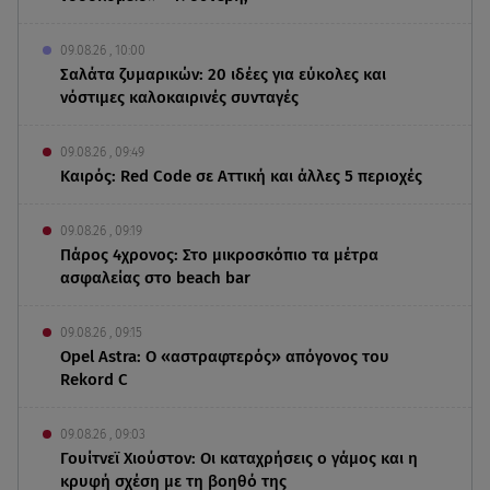
09.08.26 , 10:00
Σαλάτα ζυμαρικών: 20 ιδέες για εύκολες και
νόστιμες καλοκαιρινές συνταγές
09.08.26 , 09:49
Καιρός: Red Code σε Αττική και άλλες 5 περιοχές
09.08.26 , 09:19
Πάρος 4χρονος: Στο μικροσκόπιο τα μέτρα
ασφαλείας στο beach bar
09.08.26 , 09:15
Opel Astra: Ο «αστραφτερός» απόγονος του
Rekord C
09.08.26 , 09:03
Γουίτνεϊ Χιούστον: Οι καταχρήσεις ο γάμος και η
κρυφή σχέση με τη βοηθό της