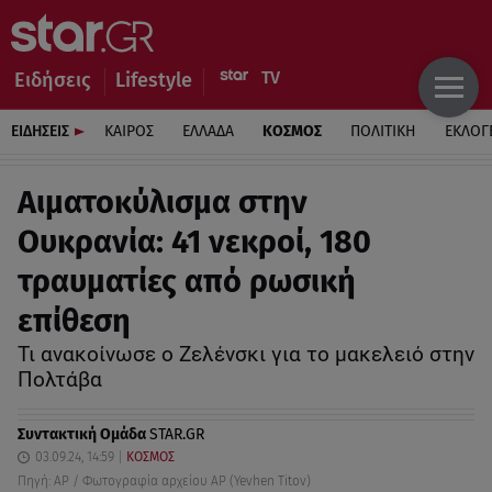
Ειδήσεις
Lifestyle
ΕΙΔΗΣΕΙΣ
ΚΑΙΡΟΣ
ΕΛΛΑΔΑ
ΚΟΣΜΟΣ
ΠΟΛΙΤΙΚΗ
ΕΚΛΟΓ
Αιματοκύλισμα στην
Ουκρανία: 41 νεκροί, 180
τραυματίες από ρωσική
επίθεση
Τι ανακοίνωσε ο Ζελένσκι για το μακελειό στην
Πολτάβα
Συντακτική Ομάδα
STAR.GR
03.09.24, 14:59
ΚΟΣΜΟΣ
Πηγή: AP / Φωτογραφία αρχείου AP (Yevhen Titov)