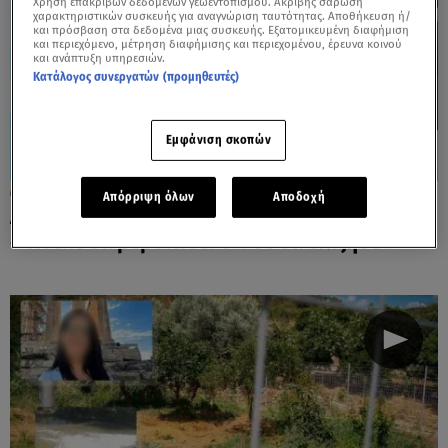
Χρήση επακριβών δεδομένων γεωεντοπισμού. Ακριβής σάρωση
χαρακτηριστικών συσκευής για αναγνώριση ταυτότητας. Αποθήκευση ή/
και πρόσβαση στα δεδομένα μιας συσκευής. Εξατομικευμένη διαφήμιση
και περιεχόμενο, μέτρηση διαφήμισης και περιεχομένου, έρευνα κοινού
και ανάπτυξη υπηρεσιών.
Κατάλογος συνεργατών (προμηθευτές)
Εμφάνιση σκοπών
22.06.26, 14:41
Απόρριψη όλων
Αποδοχή
Δολοφονία Σταυρούλας Λεβεντάκη:
«Ήθελε να βεβαιωθεί ότι δε θα επιζήσει»