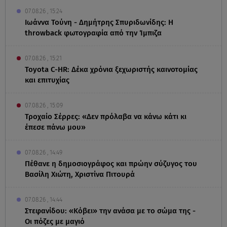
07.08.26 , 15:24
Ιωάννα Τούνη - Δημήτρης Σπυριδωνίδης: Η
throwback φωτογραφία από την Ίμπιζα
07.08.26 , 15:21
Toyota C-HR: Δέκα χρόνια ξεχωριστής καινοτομίας
και επιτυχίας
07.08.26 , 15:09
Τροχαίο Σέρρες: «Δεν πρόλαβα να κάνω κάτι κι
έπεσε πάνω μου»
07.08.26 , 14:49
Πέθανε η δημοσιογράφος και πρώην σύζυγος του
Βασίλη Χιώτη, Χριστίνα Πιτουρά
07.08.26 , 14:44
Στεφανίδου: «Κόβει» την ανάσα με το σώμα της -
Οι πόζες με μαγιό