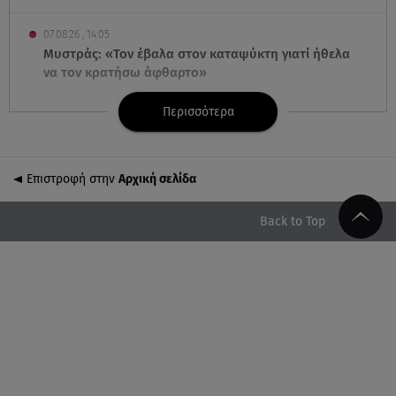
07.08.26 , 14:05
Μυστράς: «Τον έβαλα στον καταψύκτη γιατί ήθελα
να τον κρατήσω άφθαρτο»
Περισσότερα
07.08.26 , 14:00
K-beauty blush: Τα viral ρουζ που υπόσχονται το
πολυπόθητο κορεάτικο glow
Επιστροφή στην
Αρχική σελίδα
07.08.26 , 13:42
Παραλίες: Πάνω από 1.500 έλεγχοι - Στη μάχη
Back to Top
drones και νέες τεχνολογίες
07.08.26 , 13:33
Καινούργιου:Πένθος για συνεργάτιδά της «Θα μου
λείπεις πάντα και για πάντα»
07.08.26 , 13:16
Γιάννης Στάνκογλου: Δείτε τον έφηβο με μακριά