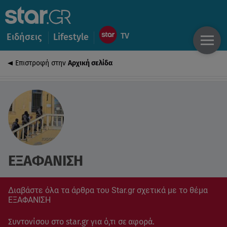
Ειδήσεις
Lifestyle
Επιστροφή στην
Αρχική σελίδα
ΕΞΑΦΑΝΙΣΗ
Διαβάστε όλα τα άρθρα του Star.gr σχετικά με το θέμα
ΕΞΑΦΑΝΙΣΗ
Συντονίσου στο star.gr για ό,τι σε αφορά.