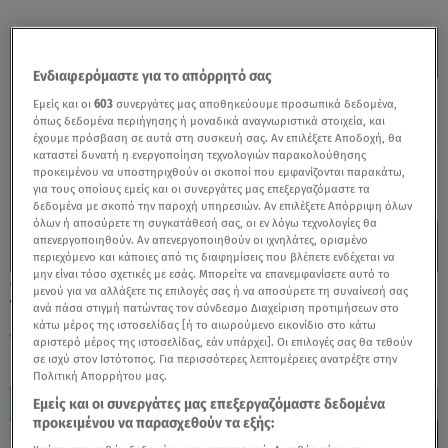
Ενδιαφερόμαστε για το απόρρητό σας
Εμείς και οι
603
συνεργάτες μας αποθηκεύουμε προσωπικά δεδομένα,
όπως δεδομένα περιήγησης ή μοναδικά αναγνωριστικά στοιχεία, και
έχουμε πρόσβαση σε αυτά στη συσκευή σας. Αν επιλέξετε Αποδοχή, θα
καταστεί δυνατή η ενεργοποίηση τεχνολογιών παρακολούθησης
προκειμένου να υποστηριχθούν οι σκοποί που εμφανίζονται παρακάτω,
για τους οποίους εμείς και οι συνεργάτες μας επεξεργαζόμαστε τα
δεδομένα με σκοπό την παροχή υπηρεσιών. Αν επιλέξετε Απόρριψη όλων
όλων ή αποσύρετε τη συγκατάθεσή σας, οι εν λόγω τεχνολογίες θα
απενεργοποιηθούν. Αν απενεργοποιηθούν οι ιχνηλάτες, ορισμένο
περιεχόμενο και κάποιες από τις διαφημίσεις που βλέπετε ενδέχεται να
μην είναι τόσο σχετικές με εσάς. Μπορείτε να επανεμφανίσετε αυτό το
22.06.26, 19:18
μενού για να αλλάξετε τις επιλογές σας ή να αποσύρετε τη συναίνεσή σας
Τραγική κατάληξη στην εξαφάνιση
ανά πάσα στιγμή πατώντας τον σύνδεσμο Διαχείριση προτιμήσεων στο
κάτω μέρος της ιστοσελίδας [ή το αιωρούμενο εικονίδιο στο κάτω
47χρονου στου Ζωγράφου
αριστερό μέρος της ιστοσελίδας, εάν υπάρχει]. Οι επιλογές σας θα τεθούν
σε ισχύ στον Ιστότοπος. Για περισσότερες λεπτομέρειες ανατρέξτε στην
Πολιτική Απορρήτου μας.
Εμείς και οι συνεργάτες μας επεξεργαζόμαστε δεδομένα
προκειμένου να παρασχεθούν τα εξής: