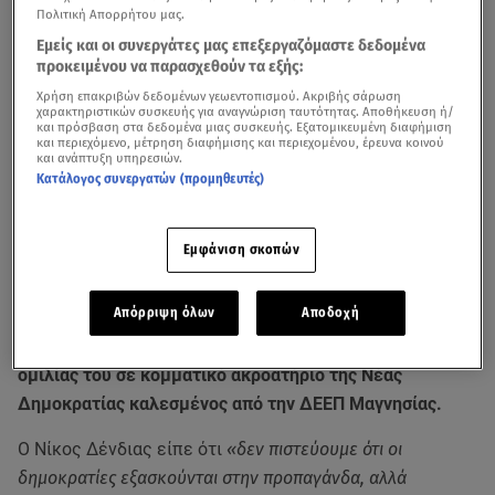
Πολιτική Απορρήτου μας.
Εμείς και οι συνεργάτες μας επεξεργαζόμαστε δεδομένα
προκειμένου να παρασχεθούν τα εξής:
Χρήση επακριβών δεδομένων γεωεντοπισμού. Ακριβής σάρωση
χαρακτηριστικών συσκευής για αναγνώριση ταυτότητας. Αποθήκευση ή/
και πρόσβαση στα δεδομένα μιας συσκευής. Εξατομικευμένη διαφήμιση
και περιεχόμενο, μέτρηση διαφήμισης και περιεχομένου, έρευνα κοινού
και ανάπτυξη υπηρεσιών.
Κατάλογος συνεργατών (προμηθευτές)
«Δεν τους φοβόμαστε και το γεγονός ότι δεν τους
απαντάμε στην ίδια γλώσσα, δεν σημαίνει ότι τους
Εμφάνιση σκοπών
φοβόμαστε, αλλά σημαίνει ότι είμαστε μια δημοκρατική
ευρωπαϊκή χώρα με αυτοπεποίθηση»
ήταν το μήνυμα
Απόρριψη όλων
Αποδοχή
που έστειλε από τον Βόλο προς την γείτονα
Τουρκία
, ο
υπουργός Εξωτερικών
Νίκος Δένδιας
κατά τη διάρκεια
ομιλίας του σε κομματικό ακροατήριο της Νέας
Δημοκρατίας καλεσμένος από την ΔΕΕΠ Μαγνησίας.
Ο Νίκος Δένδιας είπε ότι
«δεν πιστεύουμε ότι οι
δημοκρατίες εξασκούνται στην προπαγάνδα, αλλά