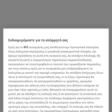
Ενδιαφερόμαστε για το απόρρητό σας
Εμείς και οι
603
συνεργάτες μας αποθηκεύουμε προσωπικά δεδομένα,
όπως δεδομένα περιήγησης ή μοναδικά αναγνωριστικά στοιχεία, και
έχουμε πρόσβαση σε αυτά στη συσκευή σας. Αν επιλέξετε Αποδοχή, θα
καταστεί δυνατή η ενεργοποίηση τεχνολογιών παρακολούθησης
προκειμένου να υποστηριχθούν οι σκοποί που εμφανίζονται παρακάτω,
για τους οποίους εμείς και οι συνεργάτες μας επεξεργαζόμαστε τα
δεδομένα με σκοπό την παροχή υπηρεσιών. Αν επιλέξετε Απόρριψη όλων
όλων ή αποσύρετε τη συγκατάθεσή σας, οι εν λόγω τεχνολογίες θα
απενεργοποιηθούν. Αν απενεργοποιηθούν οι ιχνηλάτες, ορισμένο
περιεχόμενο και κάποιες από τις διαφημίσεις που βλέπετε ενδέχεται να
μην είναι τόσο σχετικές με εσάς. Μπορείτε να επανεμφανίσετε αυτό το
μενού για να αλλάξετε τις επιλογές σας ή να αποσύρετε τη συναίνεσή σας
ανά πάσα στιγμή πατώντας τον σύνδεσμο Διαχείριση προτιμήσεων στο
κάτω μέρος της ιστοσελίδας [ή το αιωρούμενο εικονίδιο στο κάτω
αριστερό μέρος της ιστοσελίδας, εάν υπάρχει]. Οι επιλογές σας θα τεθούν
σε ισχύ στον Ιστότοπος. Για περισσότερες λεπτομέρειες ανατρέξτε στην