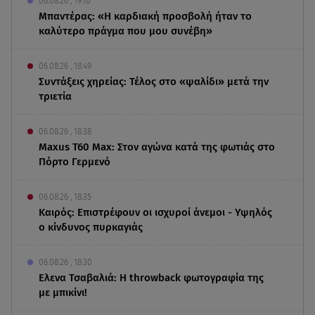
06.08.26 , 19:10
Μπαντέρας: «Η καρδιακή προσβολή ήταν το
καλύτερο πράγμα που μου συνέβη»
06.08.26 , 18:49
Συντάξεις χηρείας: Τέλος στο «ψαλίδι» μετά την
τριετία
06.08.26 , 18:38
Maxus T60 Max: Στον αγώνα κατά της φωτιάς στο
Πόρτο Γερμενό
06.08.26 , 18:35
Καιρός: Επιστρέφουν οι ισχυροί άνεμοι - Υψηλός
ο κίνδυνος πυρκαγιάς
06.08.26 , 18:30
Ελενα Τσαβαλιά: Η throwback φωτογραφία της
με μπικίνι!