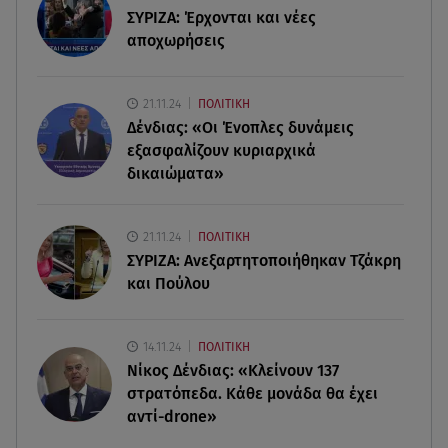
06.08.26 , 16:57
ΣΥΡΙΖΑ: Έρχονται και νέες
Άνω Λιόσια: Πήγε να κλέψει καλώδια, έπαθε
αποχωρήσεις
ηλεκτροπληξία και πέθανε
21.11.24
ΠΟΛΙΤΙΚΗ
06.08.26 , 16:50
Δένδιας: «Οι Ένοπλες δυνάμεις
Οι έξι πιο επικίνδυνες εβδομάδες του έτους για
δασικές πυρκαγιές
εξασφαλίζουν κυριαρχικά
δικαιώματα»
06.08.26 , 16:25
Μικαέλα Κάσαρη: Έτοιμη για το Miss World
21.11.24
ΠΟΛΙΤΙΚΗ
ΣΥΡΙΖΑ: Ανεξαρτητοποιήθηκαν Τζάκρη
και Πούλου
14.11.24
ΠΟΛΙΤΙΚΗ
Νίκος Δένδιας: «Κλείνουν 137
στρατόπεδα. Kάθε μονάδα θα έχει
αντί-drone»