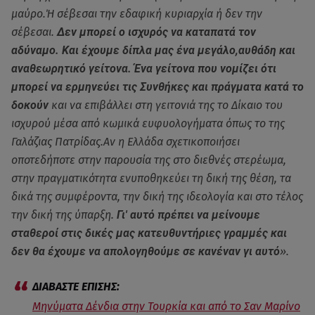
μαύρο.Ή σέβεσαι την εδαφική κυριαρχία ή δεν την
σέβεσαι.
Δεν μπορεί ο ισχυρός να καταπατά τον
αδύναμο. Και έχουμε δίπλα μας ένα μεγάλο,αυθάδη και
αναθεωρητικό γείτονα. Ένα γείτονα που νομίζει ότι
μπορεί να ερμηνεύει τις Συνθήκες και πράγματα κατά το
δοκούν
και να επιβάλλει στη γειτονιά της το Δίκαιο του
ισχυρού μέσα από κωμικά ευφυολογήματα όπως το της
Γαλάζιας Πατρίδας.Αν η Ελλάδα σχετικοποιήσει
οποτεδήποτε στην παρουσία της στο διεθνές στερέωμα,
στην πραγματικότητα ενυποθηκεύει τη δική της θέση, τα
δικά της συμφέροντα, την δική της ιδεολογία και στο τέλος
την δική της ύπαρξη.
Γι' αυτό πρέπει να μείνουμε
σταθεροί στις δικές μας κατευθυντήριες γραμμές και
δεν θα έχουμε να απολογηθούμε σε κανέναν γι αυτό
».
Μηνύματα Δένδια στην Τουρκία και από το Σαν Μαρίνο