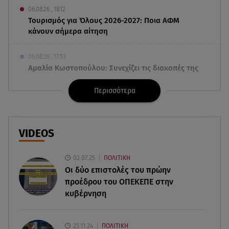
06.08.26 , 18:12
Τουρισμός για Όλους 2026-2027: Ποια ΑΦΜ
κάνουν σήμερα αίτηση
06.08.26 , 17:53
Αμαλία Κωστοπούλου: Συνεχίζει τις διακοπές της
στο κοσμοπολίτικο Κάπρι
Περισσότερα
06.08.26 , 17:53
Mercedes-Benz GLB: Τώρα με όφελος 2.000
ευρώ
VIDEOS
06.08.26 , 17:43
02.07.25
ΠΟΛΙΤΙΚΗ
Συμφωνία Ιράν – Ομάν για τα Στενά του Ορμούζ
Οι δύο επιστολές του πρώην
προέδρου του ΟΠΕΚΕΠE στην
06.08.26 , 17:12
κυβέρνηση
Μαρία Κορινθίου: «Έχω πατήσει φρένο» -
Δηλώνει χορτασμένη και μπουχτισμένη!
25.11.24
ΠΟΛΙΤΙΚΗ