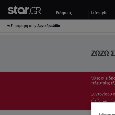
Αθλητικά
Quiz
Ειδήσεις
Lifestyle
Αυτοκίνητο
Επιστροφή στην
Αρχική σελίδα
ΖΩΖΩ 
Όλες οι ειδήσ
τελευταίες εξ
Συντονίσου στ
Ενδιαφερό