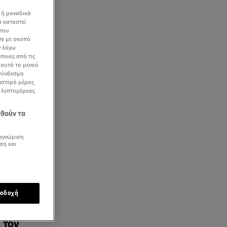
 ή μοναδικά
α καταστεί
 που
να με σκοπό
ν λόγω
ποιες από τις
ε αυτό το μενού
 σύνδεσμο
ριστερό μέρος
ς λεπτομέρειες
εθούν τα
αγνώριση
ση και
οδοχή
 τον