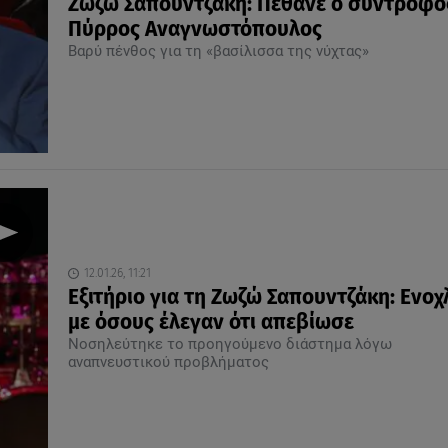
Ζωζώ Σαπουντζάκη: Πέθανε ο σύντροφός
Πύρρος Αναγνωστόπουλος
Βαρύ πένθος για τη «βασίλισσα της νύχτας»
12.01.26, 11:21
Εξιτήριο για τη Ζωζώ Σαπουντζάκη: Ενο
με όσους έλεγαν ότι απεβίωσε
Νοσηλεύτηκε το προηγούμενο διάστημα λόγω
αναπνευστικού προβλήματος