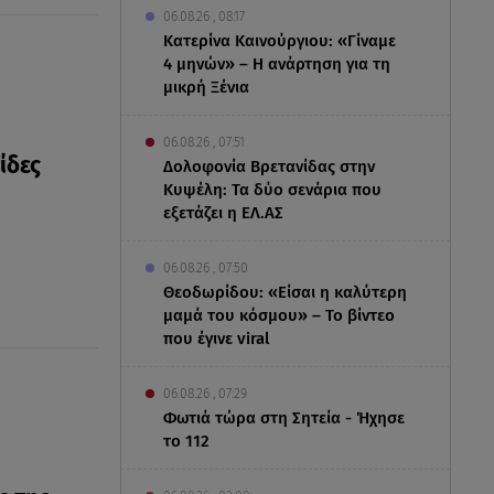
06.08.26 , 08:17
Κατερίνα Καινούργιου: «Γίναμε
4 μηνών» – Η ανάρτηση για τη
μικρή Ξένια
06.08.26 , 07:51
ίδες
Δολοφονία Βρετανίδας στην
Κυψέλη: Τα δύο σενάρια που
εξετάζει η ΕΛ.ΑΣ
06.08.26 , 07:50
Θεοδωρίδου: «Είσαι η καλύτερη
μαμά του κόσμου» – Το βίντεο
που έγινε viral
06.08.26 , 07:29
Φωτιά τώρα στη Σητεία - Ήχησε
το 112