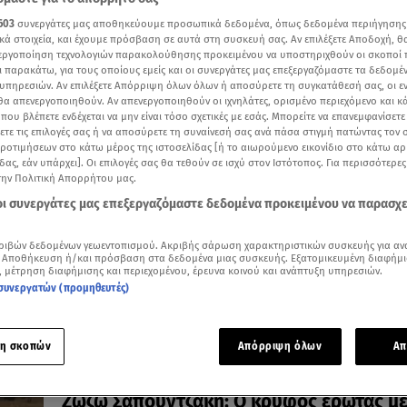
603
συνεργάτες μας αποθηκεύουμε προσωπικά δεδομένα, όπως δεδομένα περιήγησης
κά στοιχεία, και έχουμε πρόσβαση σε αυτά στη συσκευή σας. Αν επιλέξετε Αποδοχή, θ
νεργοποίηση τεχνολογιών παρακολούθησης προκειμένου να υποστηριχθούν οι σκοποί
ι παρακάτω, για τους οποίους εμείς και οι συνεργάτες μας επεξεργαζόμαστε τα δεδομέ
υπηρεσιών. Αν επιλέξετε Απόρριψη όλων όλων ή αποσύρετε τη συγκατάθεσή σας, οι ε
 θα απενεργοποιηθούν. Αν απενεργοποιηθούν οι ιχνηλάτες, ορισμένο περιεχόμενο και κά
28.05.26, 20:55
 που βλέπετε ενδέχεται να μην είναι τόσο σχετικές με εσάς. Μπορείτε να επανεμφανίσετ
Ζωζώ Σαπουντζάκη: Η εμφάνιση -
ξετε τις επιλογές σας ή να αποσύρετε τη συναίνεσή σας ανά πάσα στιγμή πατώντας τον
υπερπαραγωγή στα γενέθλιά της
προτιμήσεων στο κάτω μέρος της ιστοσελίδας [ή το αιωρούμενο εικονίδιο στο κάτω α
δας, εάν υπάρχει]. Οι επιλογές σας θα τεθούν σε ισχύ στον Ιστότοπος. Για περισσότερε
Η «βασίλισσα της νύχτας» έκλεισε τα 93 της χρόνια!
την Πολιτική Απορρήτου μας.
 οι συνεργάτες μας επεξεργαζόμαστε δεδομένα προκειμένου να παρασχ
ριβών δεδομένων γεωεντοπισμού. Ακριβής σάρωση χαρακτηριστικών συσκευής για αν
 Αποθήκευση ή/και πρόσβαση στα δεδομένα μιας συσκευής. Εξατομικευμένη διαφήμι
, μέτρηση διαφήμισης και περιεχομένου, έρευνα κοινού και ανάπτυξη υπηρεσιών.
συνεργατών (προμηθευτές)
η σκοπών
Απόρριψη όλων
Απ
27.05.26, 09:03
Ζωζώ Σαπουντζάκη: O κρυφός έρωτας με