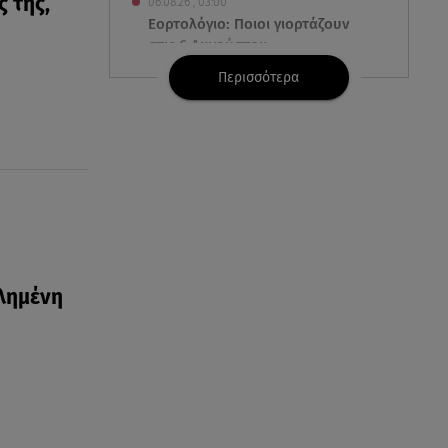
 της,
06.08.26 , 03:00
Εορτολόγιο: Ποιοι γιορτάζουν
στις 6 Αυγούστου
Περισσότερα
05.08.26 , 23:39
Άριελ Κωνσταντινίδη:
«Αντιμετωπίζουν τον Γιάννη
Παπαμιχαήλ ως "Γιαννάκη"»
05.08.26 , 23:20
Η Μέγκαν Μαρκλ έγινε 45! Ο
ξέφρενος χορός με τιάρα μέσα
στο σπίτι της
χλημένη
05.08.26 , 23:00
Σίσσυ Χρηστίδου: Πιο όμορφη
και λαμπερή κι από το
ηλιοβασίλεμα στα Χανιά!
05.08.26 , 22:36