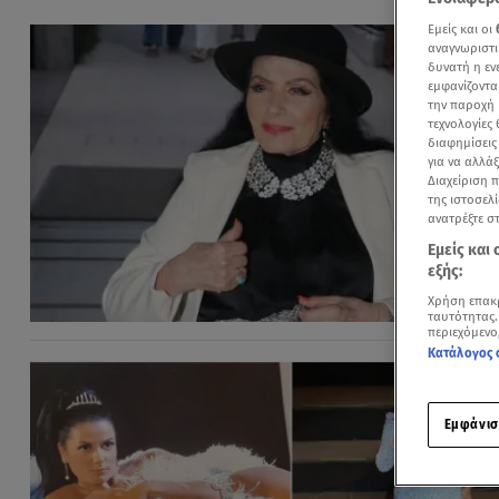
Εμείς και οι
αναγνωριστι
δυνατή η ε
εμφανίζοντα
την παροχή 
τεχνολογίες
διαφημίσεις
για να αλλά
Διαχείριση 
της ιστοσελί
ανατρέξτε σ
Εμείς και
εξής:
Χρήση επακ
ταυτότητας.
περιεχόμενο
Κατάλογος 
Εμφάνισ