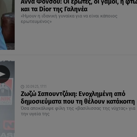
Αννα Φόνσου: Οι έρωτες, οι γάμοι, η φτ
και τα Dior της Γαληνέα
«Ήμουν η ιδανική γυναίκα για να είναι κάποιος
ερωτευμένος»
30.09.25, 17:11
Ζωζώ Σαπουντζάκη: Ενοχλημένη από
δημοσιεύματα που τη θέλουν κατάκοιτη
Όσα αποκάλυψε φίλη της «βασίλισσας της νύχτας» για
την υγεία της