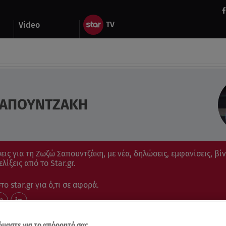
Video
ΣΑΠΟΥΝΤΖΑΚΗ
εις για τη Ζωζώ Σαπουντζάκη, με νέα, δηλώσεις, εμφανίσεις, βίν
ελίξεις από το Star.gr.
ο star.gr για ό,τι σε αφορά.
μαστε για το απόρρητό σας