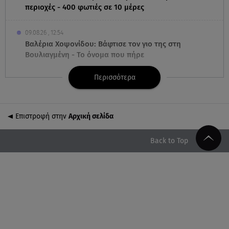
περιοχές - 400 φωτιές σε 10 μέρες
09.08.26 , 12:54
Βαλέρια Χοψονίδου: Βάφτισε τον γιο της στη
Βουλιαγμένη - Το όνομα που πήρε
Περισσότερα
09.08.26 , 12:44
Ερυθρός Σταυρός: Άγρια επίθεση σε νοσηλεύτρια
στα Επείγοντα
Επιστροφή στην
Αρχική σελίδα
09.08.26 , 12:28
Πάρος: Χωρίς ναυαγοσώστη η πισίνα του beach
Back to Top
bar όπου πνίγηκε ο 4χρονος
09.08.26 , 12:20
Hyundai και Healthy Seas: Καθάρισαν 36 τόνους
θαλάσσια απορρίμματα
09.08.26 , 12:13