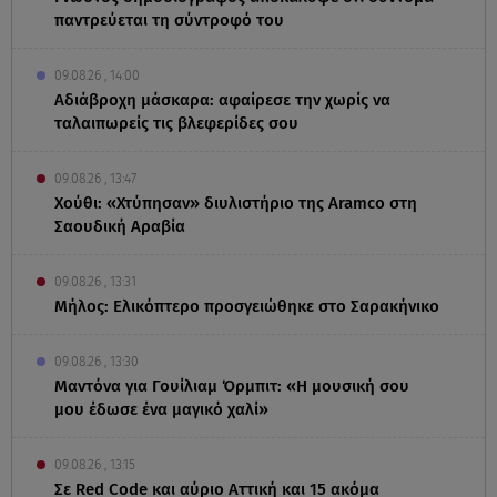
παντρεύεται τη σύντροφό του
09.08.26 , 14:00
Αδιάβροχη μάσκαρα: αφαίρεσε την χωρίς να
ταλαιπωρείς τις βλεφερίδες σου
09.08.26 , 13:47
Χούθι: «Χτύπησαν» διυλιστήριο της Aramco στη
Σαουδική Αραβία
09.08.26 , 13:31
Μήλος: Ελικόπτερο προσγειώθηκε στο Σαρακήνικο
09.08.26 , 13:30
Μαντόνα για Γουίλιαμ Όρμπιτ: «Η μουσική σου
μου έδωσε ένα μαγικό χαλί»
09.08.26 , 13:15
Σε Red Code και αύριο Αττική και 15 ακόμα