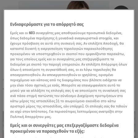
Ενδιαφερόμαστε για το απόρρητό σας
Εμείς και οι
603
συνεργάτες μας αποθηκεύουμε προσωπικά δεδομένα,
όπως δεδομένα περιήγησης ή μοναδικά αναγνωριστικά στοιχεία, και
έχουμε πρόσβαση σε αυτά στη συσκευή σας. Αν επιλέξετε Αποδοχή, θα
καταστεί δυνατή η ενεργοποίηση τεχνολογιών παρακολούθησης
προκειμένου να υποστηριχθούν οι σκοποί που εμφανίζονται παρακάτω,
για τους οποίους εμείς και οι συνεργάτες μας επεξεργαζόμαστε τα
δεδομένα με σκοπό την παροχή υπηρεσιών. Αν επιλέξετε Απόρριψη όλων
όλων ή αποσύρετε τη συγκατάθεσή σας, οι εν λόγω τεχνολογίες θα
απενεργοποιηθούν. Αν απενεργοποιηθούν οι ιχνηλάτες, ορισμένο
06.07.26, 18:03
περιεχόμενο και κάποιες από τις διαφημίσεις που βλέπετε ενδέχεται να
μην είναι τόσο σχετικές με εσάς. Μπορείτε να επανεμφανίσετε αυτό το
Αναγνωστόπουλος - Ζαμπέτογλου:
μενού για να αλλάξετε τις επιλογές σας ή να αποσύρετε τη συναίνεσή σας
Επίσημα στον ΣΚΑΪ – Η ανακοίνωση
ανά πάσα στιγμή πατώντας τον σύνδεσμο Διαχείριση προτιμήσεων στο
κάτω μέρος της ιστοσελίδας [ή το αιωρούμενο εικονίδιο στο κάτω
αριστερό μέρος της ιστοσελίδας, εάν υπάρχει]. Οι επιλογές σας θα τεθούν
σε ισχύ στον Ιστότοπος. Για περισσότερες λεπτομέρειες ανατρέξτε στην
Πολιτική Απορρήτου μας.
Εμείς και οι συνεργάτες μας επεξεργαζόμαστε δεδομένα
προκειμένου να παρασχεθούν τα εξής: