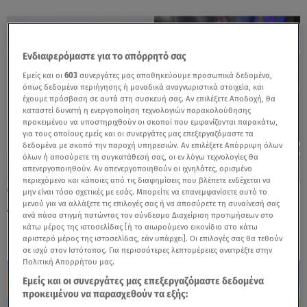
Ενδιαφερόμαστε για το απόρρητό σας
Εμείς και οι
603
συνεργάτες μας αποθηκεύουμε προσωπικά δεδομένα,
όπως δεδομένα περιήγησης ή μοναδικά αναγνωριστικά στοιχεία, και
έχουμε πρόσβαση σε αυτά στη συσκευή σας. Αν επιλέξετε Αποδοχή, θα
καταστεί δυνατή η ενεργοποίηση τεχνολογιών παρακολούθησης
προκειμένου να υποστηριχθούν οι σκοποί που εμφανίζονται παρακάτω,
για τους οποίους εμείς και οι συνεργάτες μας επεξεργαζόμαστε τα
δεδομένα με σκοπό την παροχή υπηρεσιών. Αν επιλέξετε Απόρριψη όλων
όλων ή αποσύρετε τη συγκατάθεσή σας, οι εν λόγω τεχνολογίες θα
απενεργοποιηθούν. Αν απενεργοποιηθούν οι ιχνηλάτες, ορισμένο
περιεχόμενο και κάποιες από τις διαφημίσεις που βλέπετε ενδέχεται να
03.06.26, 18:17
μην είναι τόσο σχετικές με εσάς. Μπορείτε να επανεμφανίσετε αυτό το
Δημοσκόπηση του Star και της GPO στο
μενού για να αλλάξετε τις επιλογές σας ή να αποσύρετε τη συναίνεσή σας
ανά πάσα στιγμή πατώντας τον σύνδεσμο Διαχείριση προτιμήσεων στο
Κεντρικό Δελτίο με τη Μάρα Ζαχαρέα
κάτω μέρος της ιστοσελίδας [ή το αιωρούμενο εικονίδιο στο κάτω
αριστερό μέρος της ιστοσελίδας, εάν υπάρχει]. Οι επιλογές σας θα τεθούν
σε ισχύ στον Ιστότοπος. Για περισσότερες λεπτομέρειες ανατρέξτε στην
Πολιτική Απορρήτου μας.
Εμείς και οι συνεργάτες μας επεξεργαζόμαστε δεδομένα
προκειμένου να παρασχεθούν τα εξής: