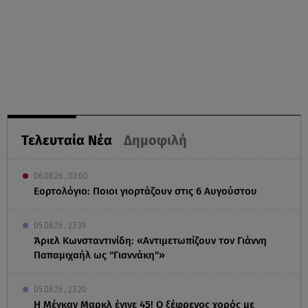
Τελευταία Νέα
Δημοφιλή
06.08.26 , 03:00
Εορτολόγιο: Ποιοι γιορτάζουν στις 6 Αυγούστου
05.08.26 , 23:39
Άριελ Κωνσταντινίδη: «Αντιμετωπίζουν τον Γιάννη
Παπαμιχαήλ ως "Γιαννάκη"»
05.08.26 , 23:20
Η Μέγκαν Μαρκλ έγινε 45! Ο ξέφρενος χορός με