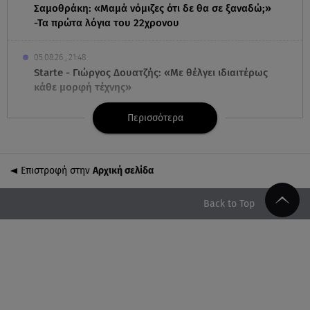
Σαμοθράκη: «Μαμά νόμιζες ότι δε θα σε ξαναδώ;»
-Τα πρώτα λόγια του 22χρονου
05.08.26 , 21:48
Starte - Γιώργος Δουατζής: «Με θέλγει ιδιαιτέρως
κάθε μορφή τέχνης»
Περισσότερα
05.08.26 , 21:41
«Στην κόψη του ξυραφιού» οι συνομιλίες ΗΠΑ –
Ιράν
Επιστροφή στην
Αρχική σελίδα
05.08.26 , 21:22
Ευρυδίκη Βαλαβάνη για Γρηγόρη Μόργκαν:
Back to Top
«Oνειρευόμουν έναν άντρα σαν εσένα»
05.08.26 , 20:51
Με γαλλικό... κλειδί η ηλεκτρική διασύνδεση
Ελλάδας – Κύπρου (GSI)