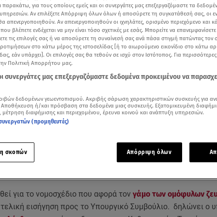
ι παρακάτω, για τους οποίους εμείς και οι συνεργάτες μας επεξεργαζόμαστε τα δεδομέ
υπηρεσιών. Αν επιλέξετε Απόρριψη όλων όλων ή αποσύρετε τη συγκατάθεσή σας, οι ε
 θα απενεργοποιηθούν. Αν απενεργοποιηθούν οι ιχνηλάτες, ορισμένο περιεχόμενο και κά
 που βλέπετε ενδέχεται να μην είναι τόσο σχετικές με εσάς. Μπορείτε να επανεμφανίσετ
ξετε τις επιλογές σας ή να αποσύρετε τη συναίνεσή σας ανά πάσα στιγμή πατώντας τον
προτιμήσεων στο κάτω μέρος της ιστοσελίδας [ή το αιωρούμενο εικονίδιο στο κάτω α
δας, εάν υπάρχει]. Οι επιλογές σας θα τεθούν σε ισχύ στον Ιστότοπος. Για περισσότερε
την Πολιτική Απορρήτου μας.
 οι συνεργάτες μας επεξεργαζόμαστε δεδομένα προκειμένου να παρασχ
ριβών δεδομένων γεωεντοπισμού. Ακριβής σάρωση χαρακτηριστικών συσκευής για αν
 Αποθήκευση ή/και πρόσβαση στα δεδομένα μιας συσκευής. Εξατομικευμένη διαφήμι
, μέτρηση διαφήμισης και περιεχομένου, έρευνα κοινού και ανάπτυξη υπηρεσιών.
ότερα άρθρα μας στην αναζήτηση σας
συνεργατών (προμηθευτές)
.gr στις επιλογές σας
Δείτε περισσότερα άρθρα μας στα αποτελέσματα αναζήτησης
η σκοπών
Απόρριψη όλων
Απ
Add star.gr on Google
θεί για το νομοσχέδιο που αφορά τον
γάμο των ομόφυλων ζε
η τελική εισήγηση προς το Υπουργικό Συμβούλιο. δηλώνει ο 