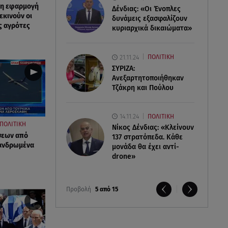
 η εφαρμογή
Δένδιας: «Οι Ένοπλες
εκινούν οι
δυνάμεις εξασφαλίζουν
ς αγρότες
κυριαρχικά δικαιώματα»
21.11.24
ΠΟΛΙΤΙΚΗ
ΣΥΡΙΖΑ:
Ανεξαρτητοποιήθηκαν
Τζάκρη και Πούλου
14.11.24
ΠΟΛΙΤΙΚΗ
ΠΟΛΙΤΙΚΗ
Νίκος Δένδιας: «Κλείνουν
σεων από
137 στρατόπεδα. Kάθε
πανδρωμένα
μονάδα θα έχει αντί-
drone»
Προβολή
5 από 15