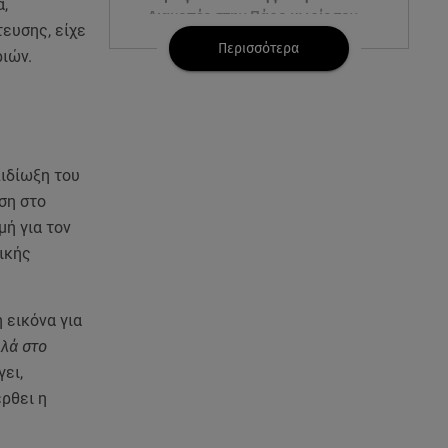
,
Διακοπές στην Πάρο χωρίς τον
τευσης, είχε
Χρήστο Μάστορα
Περισσότερα
ιών.
06.08.26 , 22:12
Στην παραλία η Αποστολία Ζώη:
«Γεμάτη αλμύρα»
πιδίωξη του
06.08.26 , 22:10
ηση στο
Κλήρωση Τζόκερ 6/8/2026: Οι
τυχεροί αριθμοί για τα
μή για τον
2.500.000 ευρώ
ικής
06.08.26 , 22:02
Σύγκρουση τραμ στη Γερμανία:
 εικόνα για
25 τραυματίες, 7 σε σοβαρή
λλά στο
κατάσταση
γει,
ρθει η
06.08.26 , 21:59
Νέες τουρκικές προκλήσεις στο