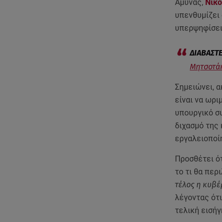
Άμυνας,
Νίκο
υπενθυμίζει 
υπερψηφίσει
Μητσοτάκ
Σημειώνει, α
είναι να ωρι
υπουργικό συ
διχασμό της
εργαλειοποί
Προσθέτει ότ
το τι θα περ
τέλος η κυβέ
λέγοντας ότι
τελική εισήγ