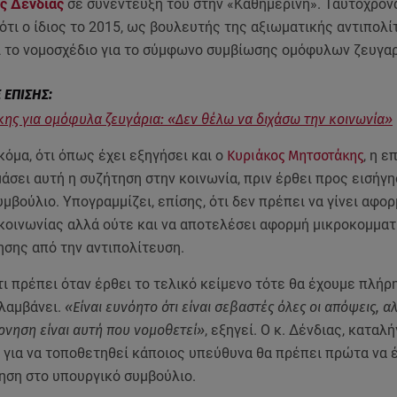
ς Δένδιας
σε συνέντευξη του στην «Καθημερινή». Ταυτόχρονα
ότι ο ίδιος το 2015, ως βουλευτής της αξιωματικής αντιπολί
 το νομοσχέδιο για το σύμφωνο συμβίωσης ομόφυλων ζευγαρ
ης για ομόφυλα ζευγάρια: «Δεν θέλω να διχάσω την κοινωνία»
κόμα, ότι όπως έχει εξηγήσει και ο
Κυριάκος Μητσοτάκης
, η ε
μάσει αυτή η συζήτηση στην κοινωνία, πριν έρθει προς εισήγ
μβούλιο. Υπογραμμίζει, επίσης, ότι δεν πρέπει να γίνει αφορ
 κοινωνίας αλλά ούτε και να αποτελέσει αφορμή μικροκομματ
ησης από την αντιπολίτευση.
ι πρέπει όταν έρθει το τελικό κείμενο τότε θα έχουμε πλήρη
ιλαμβάνει.
«Είναι ευνόητο ότι είναι σεβαστές όλες οι απόψεις, α
ρνηση είναι αυτή που νομοθετεί»
, εξηγεί. Ο κ. Δένδιας, καταλή
 για να τοποθετηθεί κάποιος υπεύθυνα θα πρέπει πρώτα να έ
ηση στο υπουργικό συμβούλιο.