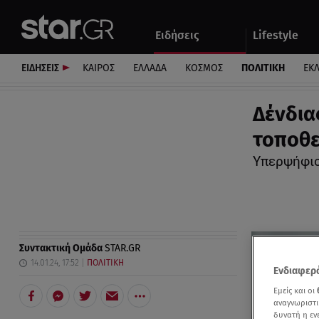
Αθλητικά
Quiz
Ειδήσεις
Lifestyle
Αυτοκίνητο
ΕΙΔΗΣΕΙΣ
ΚΑΙΡΟΣ
ΕΛΛΑΔΑ
ΚΟΣΜΟΣ
ΠΟΛΙΤΙΚΗ
ΕΚ
Δένδια
τοποθε
Υπερψήφισ
Συντακτική Ομάδα
STAR.GR
14.01.24, 17:52
ΠΟΛΙΤΙΚΗ
Ενδιαφερό
Εμείς και οι
αναγνωριστι
δυνατή η ε