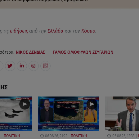
ς τις
ειδήσεις
από την
Ελλάδα
και τον
Κόσμο
.
|
σότερα:
ΝΙΚΟΣ ΔΕΝΔΙΑΣ
ΓΑΜΟΣ ΟΜΟΦΥΛΩΝ ΖΕΥΓΑΡΙΩΝ
ΣΗΣ
9
ΠΟΛΙΤΙΚΗ
06.08.26, 21:22
ΠΟΛΙΤΙΚΗ
06.08.26, 12:33