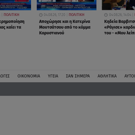
5
ΠΟΛΙΤΙΚΗ
04.08.26, 17:20
ΠΟΛΙΤΙΚΗ
04.08.26, 14:04
 ερημοποίηση
Αποχώρησε και η Κατερίνα
Κηδεία Βαρβιτσ
ας καίει τα
Μουτσάτσου από το κόμμα
«Ράγισε» καρδι
Καρυστιανού
του - «Μου λείπ
ΛΟΓΕΣ
ΟΙΚΟΝΟΜΙΑ
ΥΓΕΙΑ
ΣΑΝ ΣΗΜΕΡΑ
ΑΘΛΗΤΙΚΑ
ΑΥΤΟ