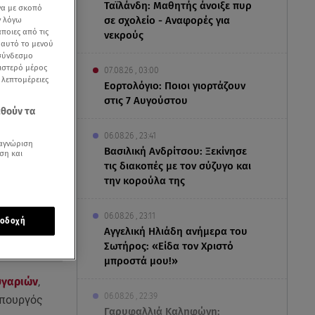
Ταϊλάνδη: Μαθητής άνοιξε πυρ
να με σκοπό
σε σχολείο - Αναφορές για
ν λόγω
ποιες από τις
νεκρούς
ε αυτό το μενού
 σύνδεσμο
ριστερό μέρος
07.08.26 , 03:00
ς λεπτομέρειες
Εορτολόγιο: Ποιοι γιορτάζουν
στις 7 Αυγούστου
εθούν τα
06.08.26 , 23:41
αγνώριση
Βασιλική Ανδρίτσου: Ξεκίνησε
ση και
τις διακοπές με τον σύζυγο και
την κορούλα της
06.08.26 , 23:11
οδοχή
Αγγελική Ηλιάδη ανήμερα του
Σωτήρος: «Είδα τον Χριστό
μπροστά μου!»
υγαριών
,
06.08.26 , 22:39
υπουργός
Γαρυφαλλιά Καληφώνη: