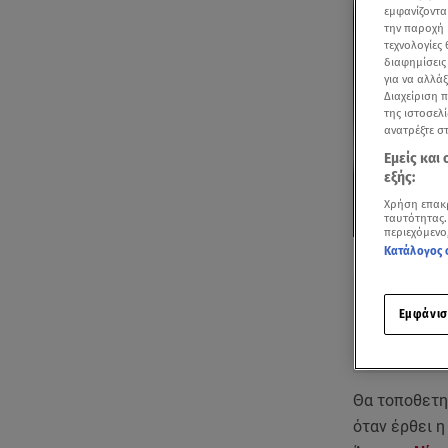
εμφανίζοντα
την παροχή 
τεχνολογίες
διαφημίσεις
για να αλλά
Διαχείριση 
της ιστοσελί
ανατρέξτε σ
Εμείς και
εξής:
Χρήση επακ
ταυτότητας.
περιεχόμενο
Δείτε περισσ
Κατάλογος 
Πρόσθηκη star
Εμφάνισ
Θα τοποθετη
όταν έρθει 