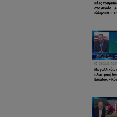
Νέες τουρκικ
στο Αιγαίο - 
ελληνικά F-1
05.08.26, 20:5
Με γαλλικό... 
ηλεκτρική δι
Ελλάδας – Κύ