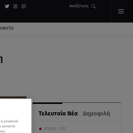
Αναζήτηση
ΚΙΝΗΤΟ
η
Τελευταία Νέα
Δημοφιλή
 ή μοναδικά
α καταστεί
07.08.26 , 07:37
 που