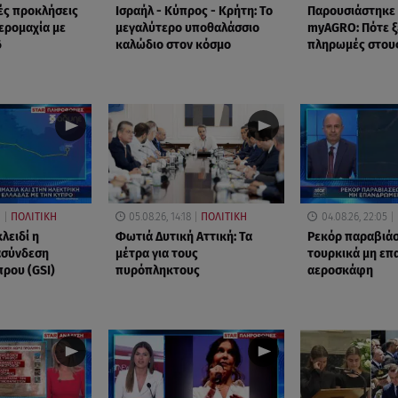
ές προκλήσεις
Ισραήλ - Κύπρος - Κρήτη: Το
Παρουσιάστηκε
Αερομαχία με
μεγαλύτερο υποθαλάσσιο
myAGRO: Πότε ξ
6
καλώδιο στον κόσμο
πληρωμές στου
1
ΠΟΛΙΤΙΚΗ
05.08.26, 14:18
ΠΟΛΙΤΙΚΗ
04.08.26, 22:05
κλειδί η
Φωτιά Δυτική Αττική: Τα
Ρεκόρ παραβιά
ασύνδεση
μέτρα για τους
τουρκικά μη ε
πρου (GSI)
πυρόπληκτους
αεροσκάφη