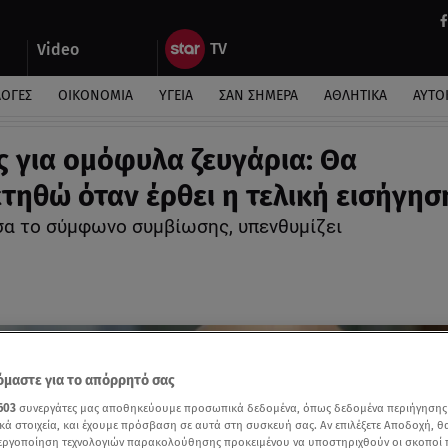
Video
ΛΟΓΕΣ
ΟΙΚΟΝΟΜΙΑ
ΥΓΕΙΑ
ΣΑΝ ΣΗΜΕΡΑ
ΑΘΛΗΤΙΚΑ
ΑΥΤΟ
ς για ομόφυλα ζευγάρια: Θα
τηθώ όταν έρθει η τελική εισήγησ
α το σύμφωνο συμβίωσης, υπενθυμίζει
μαστε για το απόρρητό σας
603
συνεργάτες μας αποθηκεύουμε προσωπικά δεδομένα, όπως δεδομένα περιήγησης
κά στοιχεία, και έχουμε πρόσβαση σε αυτά στη συσκευή σας. Αν επιλέξετε Αποδοχή, θ
νεργοποίηση τεχνολογιών παρακολούθησης προκειμένου να υποστηριχθούν οι σκοποί