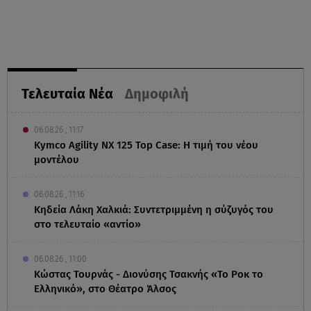
Τελευταία Νέα
Δημοφιλή
06.08.26 , 11:17
Kymco Agility NX 125 Τοp Case: Η τιμή του νέου
μοντέλου
06.08.26 , 11:16
Κηδεία Λάκη Χαλκιά: Συντετριμμένη η σύζυγός του
στο τελευταίο «αντίο»
06.08.26 , 11:00
Κώστας Τουρνάς - Διονύσης Τσακνής «Το Ροκ το
Ελληνικό», στο Θέατρο Άλσος