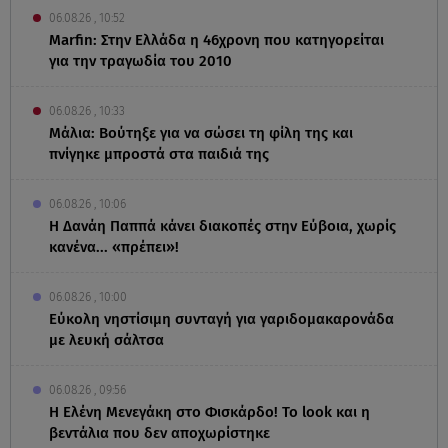
06.08.26 , 10:52
Marfin: Στην Ελλάδα η 46χρονη που κατηγορείται
για την τραγωδία του 2010
06.08.26 , 10:33
Μάλια: Βούτηξε για να σώσει τη φίλη της και
πνίγηκε μπροστά στα παιδιά της
06.08.26 , 10:06
Η Δανάη Παππά κάνει διακοπές στην Εύβοια, χωρίς
κανένα... «πρέπει»!
06.08.26 , 10:00
Eύκολη νηστίσιμη συνταγή για γαριδομακαρονάδα
με λευκή σάλτσα
06.08.26 , 09:56
Η Ελένη Μενεγάκη στο Φισκάρδο! Το look και η
βεντάλια που δεν αποχωρίστηκε