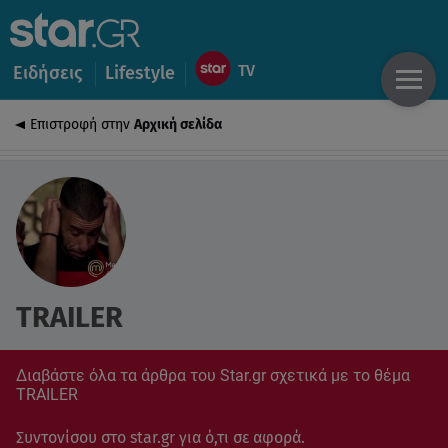
Ειδήσεις
Lifestyle
Επιστροφή στην
Αρχική σελίδα
TRAILER
Διαβάστε όλα τα άρθρα του Star.gr σχετικά με το θέμα
TRAILER
Συντονίσου στο star.gr για ό,τι σε αφορά.