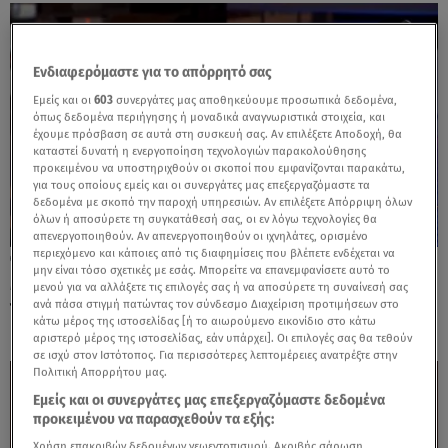
Ενδιαφερόμαστε για το απόρρητό σας
Εμείς και οι
603
συνεργάτες μας αποθηκεύουμε προσωπικά δεδομένα,
όπως δεδομένα περιήγησης ή μοναδικά αναγνωριστικά στοιχεία, και
έχουμε πρόσβαση σε αυτά στη συσκευή σας. Αν επιλέξετε Αποδοχή, θα
καταστεί δυνατή η ενεργοποίηση τεχνολογιών παρακολούθησης
προκειμένου να υποστηριχθούν οι σκοποί που εμφανίζονται παρακάτω,
για τους οποίους εμείς και οι συνεργάτες μας επεξεργαζόμαστε τα
δεδομένα με σκοπό την παροχή υπηρεσιών. Αν επιλέξετε Απόρριψη όλων
όλων ή αποσύρετε τη συγκατάθεσή σας, οι εν λόγω τεχνολογίες θα
απενεργοποιηθούν. Αν απενεργοποιηθούν οι ιχνηλάτες, ορισμένο
περιεχόμενο και κάποιες από τις διαφημίσεις που βλέπετε ενδέχεται να
10.02.26, 14:58
μην είναι τόσο σχετικές με εσάς. Μπορείτε να επανεμφανίσετε αυτό το
MasterChef: «Είμαι πολύ νευριασμένη αυτή
μενού για να αλλάξετε τις επιλογές σας ή να αποσύρετε τη συναίνεσή σας
τη στιγμή!»
ανά πάσα στιγμή πατώντας τον σύνδεσμο Διαχείριση προτιμήσεων στο
κάτω μέρος της ιστοσελίδας [ή το αιωρούμενο εικονίδιο στο κάτω
αριστερό μέρος της ιστοσελίδας, εάν υπάρχει]. Οι επιλογές σας θα τεθούν
σε ισχύ στον Ιστότοπος. Για περισσότερες λεπτομέρειες ανατρέξτε στην
Πολιτική Απορρήτου μας.
Εμείς και οι συνεργάτες μας επεξεργαζόμαστε δεδομένα
προκειμένου να παρασχεθούν τα εξής:
Χρήση επακριβών δεδομένων γεωεντοπισμού. Ακριβής σάρωση