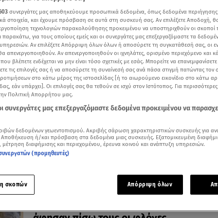
603
συνεργάτες μας αποθηκεύουμε προσωπικά δεδομένα, όπως δεδομένα περιήγησης
κά στοιχεία, και έχουμε πρόσβαση σε αυτά στη συσκευή σας. Αν επιλέξετε Αποδοχή, θ
νεργοποίηση τεχνολογιών παρακολούθησης προκειμένου να υποστηριχθούν οι σκοποί
ι παρακάτω, για τους οποίους εμείς και οι συνεργάτες μας επεξεργαζόμαστε τα δεδομέ
υπηρεσιών. Αν επιλέξετε Απόρριψη όλων όλων ή αποσύρετε τη συγκατάθεσή σας, οι ε
03.08.26, 15:39
 θα απενεργοποιηθούν. Αν απενεργοποιηθούν οι ιχνηλάτες, ορισμένο περιεχόμενο και κά
Φωτιά Πόρτο Γερμενό: Δεκάδες ζώα σώ
 που βλέπετε ενδέχεται να μην είναι τόσο σχετικές με εσάς. Μπορείτε να επανεμφανίσετ
από τις φλόγες
ξετε τις επιλογές σας ή να αποσύρετε τη συναίνεσή σας ανά πάσα στιγμή πατώντας τον
προτιμήσεων στο κάτω μέρος της ιστοσελίδας [ή το αιωρούμενο εικονίδιο στο κάτω α
Βρήκαν καταφύγιο στα Βίλια
δας, εάν υπάρχει]. Οι επιλογές σας θα τεθούν σε ισχύ στον Ιστότοπος. Για περισσότερε
την Πολιτική Απορρήτου μας.
 οι συνεργάτες μας επεξεργαζόμαστε δεδομένα προκειμένου να παρασχ
ριβών δεδομένων γεωεντοπισμού. Ακριβής σάρωση χαρακτηριστικών συσκευής για αν
 Αποθήκευση ή/και πρόσβαση στα δεδομένα μιας συσκευής. Εξατομικευμένη διαφήμι
, μέτρηση διαφήμισης και περιεχομένου, έρευνα κοινού και ανάπτυξη υπηρεσιών.
συνεργατών (προμηθευτές)
η σκοπών
Απόρριψη όλων
Απ
03.08.26, 15:20
Εικόνες καταστροφής από τις φωτιές: Ό