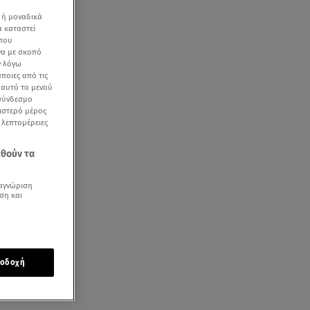
 ή μοναδικά
α καταστεί
 που
να με σκοπό
ν λόγω
ποιες από τις
θηκαν
ε αυτό το μενού
 σύνδεσμο
ριστερό μέρος
ς λεπτομέρειες
εθούν τα
αγνώριση
ση και
οδοχή
σα