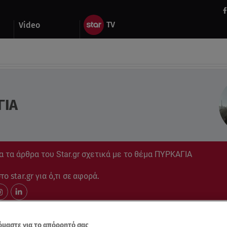
Video
ΓΙΑ
 τα άρθρα του Star.gr σχετικά με το θέμα ΠΥΡΚΑΓΙΑ
ο star.gr για ό,τι σε αφορά.
μαστε για το απόρρητό σας