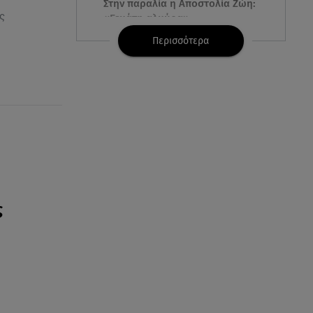
Στην παραλία η Αποστολία Ζώη:
ς
«Γεμάτη αλμύρα»
Περισσότερα
06.08.26 , 22:10
Κλήρωση Τζόκερ 6/8/2026: Οι
τυχεροί αριθμοί για τα
2.500.000 ευρώ
06.08.26 , 22:02
Σύγκρουση τραμ στη Γερμανία:
25 τραυματίες, 7 σε σοβαρή
κατάσταση
ς
06.08.26 , 21:59
Νέες τουρκικές προκλήσεις στο
Αιγαίο - Αερομαχία με ελληνικά
F-16
06.08.26 , 21:31
Τροχαίο για τον Mike - Η