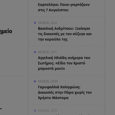
Εορτολόγιο: Ποιοι γιορτάζουν
στις 7 Αυγούστου
06.08.26 , 23:41
Βασιλική Ανδρίτσου: Ξεκίνησε
ημείο
τις διακοπές με τον σύζυγο και
την κορούλα της
06.08.26 , 23:11
Αγγελική Ηλιάδη ανήμερα του
Σωτήρος: «Είδα τον Χριστό
μπροστά μου!»
06.08.26 , 22:39
Γαρυφαλλιά Καληφώνη:
Διακοπές στην Πάρο χωρίς τον
Χρήστο Μάστορα
-
06.08.26 , 22:12