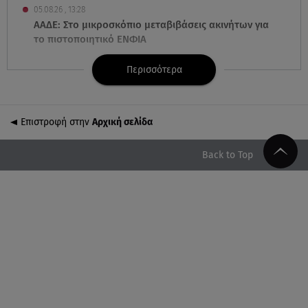
05.08.26 , 13:28
ΑΑΔΕ: Στο μικροσκόπιο μεταβιβάσεις ακινήτων για
το πιστοποιητικό ΕΝΦΙΑ
Περισσότερα
05.08.26 , 13:23
Σπανούλης - Χοψονίδου: Φωτογραφίες από το
πάρτι της κόρης τους, Αιμιλίας
Επιστροφή στην
Αρχική σελίδα
05.08.26 , 13:08
Κυψέλη: «Έδωσα τη βαλίτσα με τη σορό της
Back to Top
Ελίζαμπεθ σε έναν ηλικιωμένο»
05.08.26 , 13:06
Φωτιά στο Νεοχώρι Μεσσηνίας - Επιχειρούν
εναέρια μέσα
05.08.26 , 13:06
Σαλάχ - Καραγκούνης - Γκομπέρ - Πουαριέ σε
στιγμές χαλάρωσης στη Μύκονο