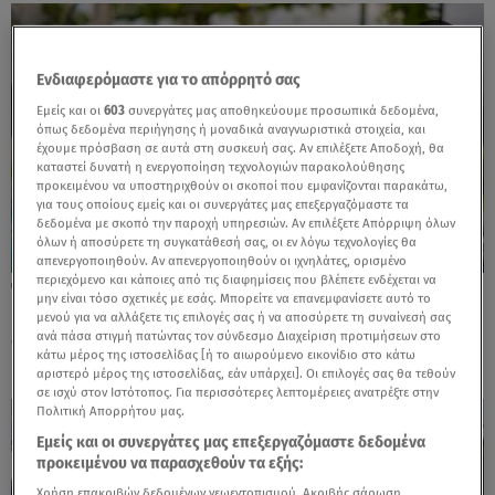
Ενδιαφερόμαστε για το απόρρητό σας
Εμείς και οι
603
συνεργάτες μας αποθηκεύουμε προσωπικά δεδομένα,
όπως δεδομένα περιήγησης ή μοναδικά αναγνωριστικά στοιχεία, και
έχουμε πρόσβαση σε αυτά στη συσκευή σας. Αν επιλέξετε Αποδοχή, θα
καταστεί δυνατή η ενεργοποίηση τεχνολογιών παρακολούθησης
προκειμένου να υποστηριχθούν οι σκοποί που εμφανίζονται παρακάτω,
για τους οποίους εμείς και οι συνεργάτες μας επεξεργαζόμαστε τα
δεδομένα με σκοπό την παροχή υπηρεσιών. Αν επιλέξετε Απόρριψη όλων
όλων ή αποσύρετε τη συγκατάθεσή σας, οι εν λόγω τεχνολογίες θα
απενεργοποιηθούν. Αν απενεργοποιηθούν οι ιχνηλάτες, ορισμένο
περιεχόμενο και κάποιες από τις διαφημίσεις που βλέπετε ενδέχεται να
22.07.26, 09:10
μην είναι τόσο σχετικές με εσάς. Μπορείτε να επανεμφανίσετε αυτό το
Όταν η πισίνα μυρίζει χλώριο - Τι
μενού για να αλλάξετε τις επιλογές σας ή να αποσύρετε τη συναίνεσή σας
«μαρτυρά» για τα μικρόβια
ανά πάσα στιγμή πατώντας τον σύνδεσμο Διαχείριση προτιμήσεων στο
κάτω μέρος της ιστοσελίδας [ή το αιωρούμενο εικονίδιο στο κάτω
αριστερό μέρος της ιστοσελίδας, εάν υπάρχει]. Οι επιλογές σας θα τεθούν
σε ισχύ στον Ιστότοπος. Για περισσότερες λεπτομέρειες ανατρέξτε στην
Πολιτική Απορρήτου μας.
Εμείς και οι συνεργάτες μας επεξεργαζόμαστε δεδομένα
προκειμένου να παρασχεθούν τα εξής:
Χρήση επακριβών δεδομένων γεωεντοπισμού. Ακριβής σάρωση