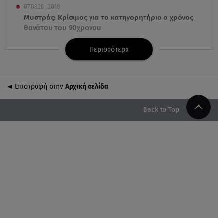
07.08.26 , 20:18
Μυστράς: Κρίσιμος για το κατηγορητήριο ο χρόνος
θανάτου του 90χρονου
Περισσότερα
07.08.26 , 20:13
Κυψέλη: Tι βρέθηκε στο διαμέρισμα της 38χρονης
Λίζα
Επιστροφή στην
Αρχική σελίδα
07.08.26 , 19:15
Συντάξεις Σεπτεμβρίου: Πότε θα μπουν τα χρήματα
Back to Top
στους λογαριασμούς
07.08.26 , 18:45
Φωτιά στο Στεφάνι Κορίνθου: Μήνυμα από το 112 -
Σηκώθηκαν εναέρια μέσα
07.08.26 , 18:34
Έξοδος Αυγούστου: Στο 100% η πληρότητα για
Κυκλάδες