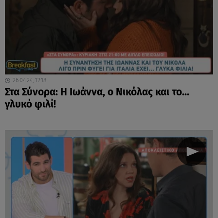
26.04.24, 12:18
Στα Σύνορα: Η Ιωάννα, ο Νικόλας και το...
γλυκό φιλί!