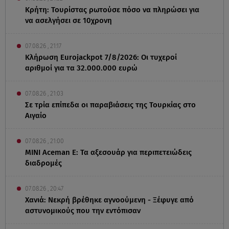
Κρήτη: Τουρίστας ρωτούσε πόσο να πληρώσει για
να ασελγήσει σε 10χρονη
07.08.26 , 21:17
Κλήρωση Eurojackpot 7/8/2026: Οι τυχεροί
αριθμοί για τα 32.000.000 ευρώ
07.08.26 , 21:03
Σε τρία επίπεδα οι παραβιάσεις της Τουρκίας στο
Αιγαίο
07.08.26 , 21:00
MINI Aceman E: Τα αξεσουάρ για περιπετειώδεις
διαδρομές
07.08.26 , 20:47
Χανιά: Νεκρή βρέθηκε αγνοούμενη - Ξέφυγε από
αστυνομικούς που την εντόπισαν