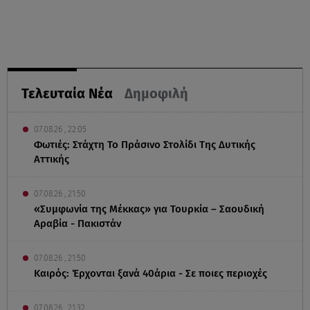
Τελευταία Νέα
Δημοφιλή
07.08.26 , 22:05
Φωτιές: Στάχτη Το Πράσινο Στολίδι Της Δυτικής
Αττικής
07.08.26 , 21:50
«Συμφωνία της Μέκκας» για Τουρκία – Σαουδική
Αραβία - Πακιστάν
07.08.26 , 21:50
Καιρός: Έρχονται ξανά 40άρια - Σε ποιες περιοχές
07.08.26 , 21:32