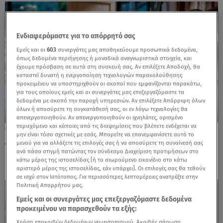
Ενδιαφερόμαστε για το απόρρητό σας
Εμείς και οι
603
συνεργάτες μας αποθηκεύουμε προσωπικά δεδομένα,
όπως δεδομένα περιήγησης ή μοναδικά αναγνωριστικά στοιχεία, και
έχουμε πρόσβαση σε αυτά στη συσκευή σας. Αν επιλέξετε Αποδοχή, θα
καταστεί δυνατή η ενεργοποίηση τεχνολογιών παρακολούθησης
προκειμένου να υποστηριχθούν οι σκοποί που εμφανίζονται παρακάτω,
για τους οποίους εμείς και οι συνεργάτες μας επεξεργαζόμαστε τα
δεδομένα με σκοπό την παροχή υπηρεσιών. Αν επιλέξετε Απόρριψη όλων
όλων ή αποσύρετε τη συγκατάθεσή σας, οι εν λόγω τεχνολογίες θα
απενεργοποιηθούν. Αν απενεργοποιηθούν οι ιχνηλάτες, ορισμένο
περιεχόμενο και κάποιες από τις διαφημίσεις που βλέπετε ενδέχεται να
21.07.26, 23:05
μην είναι τόσο σχετικές με εσάς. Μπορείτε να επανεμφανίσετε αυτό το
Λίλα Μπακλέση: Το χιουμοριστικό της
μενού για να αλλάξετε τις επιλογές σας ή να αποσύρετε τη συναίνεσή σας
μήνυμα σε προχωρημένη εγκυμοσύνη!
ανά πάσα στιγμή πατώντας τον σύνδεσμο Διαχείριση προτιμήσεων στο
κάτω μέρος της ιστοσελίδας [ή το αιωρούμενο εικονίδιο στο κάτω
αριστερό μέρος της ιστοσελίδας, εάν υπάρχει]. Οι επιλογές σας θα τεθούν
σε ισχύ στον Ιστότοπος. Για περισσότερες λεπτομέρειες ανατρέξτε στην
Πολιτική Απορρήτου μας.
Εμείς και οι συνεργάτες μας επεξεργαζόμαστε δεδομένα
προκειμένου να παρασχεθούν τα εξής:
Χρήση επακριβών δεδομένων γεωεντοπισμού. Ακριβής σάρωση