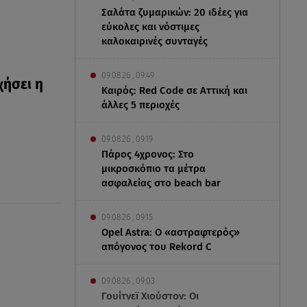
Σαλάτα ζυμαρικών: 20 ιδέες για
εύκολες και νόστιμες
καλοκαιρινές συνταγές
09.08.26 , 09:49
χήσει η
Καιρός: Red Code σε Αττική και
άλλες 5 περιοχές
09.08.26 , 09:19
Πάρος 4χρονος: Στο
μικροσκόπιο τα μέτρα
ασφαλείας στο beach bar
09.08.26 , 09:15
Opel Astra: Ο «αστραφτερός»
απόγονος του Rekord C
09.08.26 , 09:03
Γουίτνεϊ Χιούστον: Οι