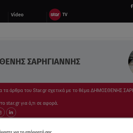
Video
ΘΕΝΗΣ ΣΑΡΗΓΙΑΝΝΗΣ
α τα άρθρα του Star.gr σχετικά με το θέμα ΔΗΜΟΣΘΕΝΗΣ ΣΑ
ο star.gr για ό,τι σε αφορά.
μαστε για το απόρρητό σας