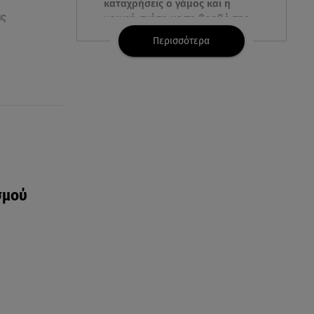
καταχρήσεις ο γάμος και η
ας
κρυφή σχέση με τη βοηθό της
Περισσότερα
09.08.26 , 08:44
Σοβαρό τροχαίο στο Λαγονήσι:
Τραυματίες δύο αστυνομικοί
της ΔΙΑΣ
09.08.26 , 03:00
Εορτολόγιο: Ποιοι γιορτάζουν
στις 9 Αυγούστου
σμού
08.08.26 , 23:55
Αττική: Μπαράζ διαρρήξεων –
Λεία 70.000 ευρώ από μεζονέτα
08.08.26 , 23:30
Greek Mafia: Χειροπέδες σε
«Πίτμπουλ» και «Μπουλντόγκ»