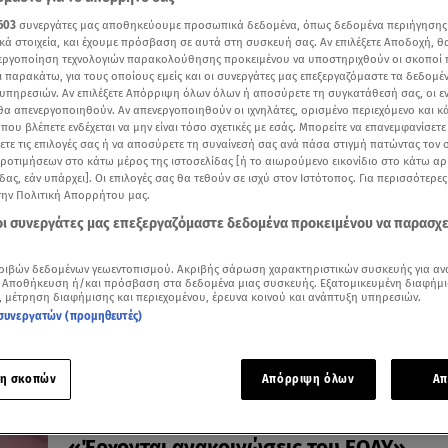
603
συνεργάτες μας αποθηκεύουμε προσωπικά δεδομένα, όπως δεδομένα περιήγησης
κά στοιχεία, και έχουμε πρόσβαση σε αυτά στη συσκευή σας. Αν επιλέξετε Αποδοχή, θ
νεργοποίηση τεχνολογιών παρακολούθησης προκειμένου να υποστηριχθούν οι σκοποί
ι παρακάτω, για τους οποίους εμείς και οι συνεργάτες μας επεξεργαζόμαστε τα δεδομέ
υπηρεσιών. Αν επιλέξετε Απόρριψη όλων όλων ή αποσύρετε τη συγκατάθεσή σας, οι ε
08.01.24, 10:40
 θα απενεργοποιηθούν. Αν απενεργοποιηθούν οι ιχνηλάτες, ορισμένο περιεχόμενο και κά
Κορωνοϊός: «Κορύφωση τέλη Γενάρη με 
 που βλέπετε ενδέχεται να μην είναι τόσο σχετικές με εσάς. Μπορείτε να επανεμφανίσετ
κρούσματα τη μέρα»
ξετε τις επιλογές σας ή να αποσύρετε τη συναίνεσή σας ανά πάσα στιγμή πατώντας τον
προτιμήσεων στο κάτω μέρος της ιστοσελίδας [ή το αιωρούμενο εικονίδιο στο κάτω α
Εφιαλτική πρόβλεψη από τον καθηγητή Σαρηγιάννη
δας, εάν υπάρχει]. Οι επιλογές σας θα τεθούν σε ισχύ στον Ιστότοπος. Για περισσότερε
την Πολιτική Απορρήτου μας.
 οι συνεργάτες μας επεξεργαζόμαστε δεδομένα προκειμένου να παρασχ
ριβών δεδομένων γεωεντοπισμού. Ακριβής σάρωση χαρακτηριστικών συσκευής για αν
 Αποθήκευση ή/και πρόσβαση στα δεδομένα μιας συσκευής. Εξατομικευμένη διαφήμι
, μέτρηση διαφήμισης και περιεχομένου, έρευνα κοινού και ανάπτυξη υπηρεσιών.
συνεργατών (προμηθευτές)
η σκοπών
Απόρριψη όλων
Απ
04.01.24, 10:32
Συναγερμός για το άνοιγμα των σχολείων