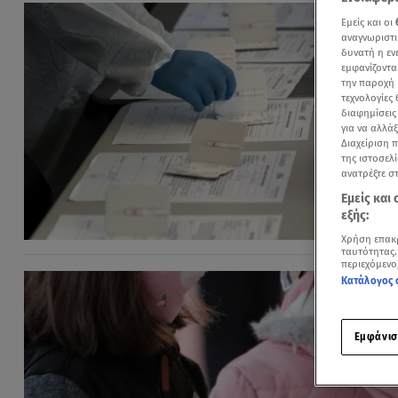
Εμείς και οι
αναγνωριστι
δυνατή η ε
εμφανίζοντα
την παροχή 
τεχνολογίες
διαφημίσεις
για να αλλά
Διαχείριση 
της ιστοσελί
ανατρέξτε σ
Εμείς και
εξής:
Χρήση επακ
ταυτότητας.
περιεχόμενο
Κατάλογος 
Εμφάνισ