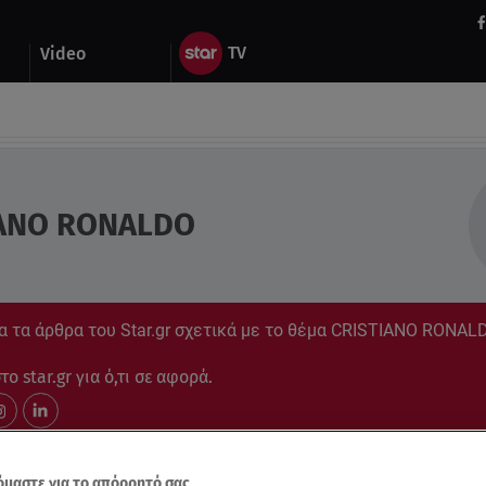
Video
IANO RONALDO
α τα άρθρα του Star.gr σχετικά με το θέμα CRISTIANO RONAL
ο star.gr για ό,τι σε αφορά.
μαστε για το απόρρητό σας