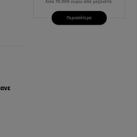
Λεία 70.000 ευρώ από μεζονέτα
08.08.26 , 23:30
Περισσότερα
Greek Mafia: Χειροπέδες σε
«Πίτμπουλ» και «Μπουλντόγκ»
08.08.26 , 23:00
Στενά του Ορμούζ: Στο Ιράν ο
έλεγχος της εισερχόμενης
ναυσιπλοΐας
08.08.26 , 22:45
Κρήτη: Τι απαντά η ΕΛ.ΑΣ. για το
θανε
βίντεο με τον μεθυσμένο
τουρίστα
08.08.26 , 22:33
Αλεξανδρούπολη: Ανασύρθηκε
χωρίς τις αισθήσεις του
ηλικιωμένος από πηγάδι