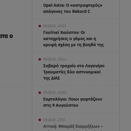
Opel Astra: Ο «αστραφτερός»
απόγονος του Rekord C
09.08.26 , 09:03
Γουίτνεϊ Χιούστον: Οι
ατα ο
καταχρήσεις ο γάμος και η
κρυφή σχέση με τη βοηθό της
09.08.26 , 08:44
Σοβαρό τροχαίο στο Λαγονήσι:
Τραυματίες δύο αστυνομικοί
της ΔΙΑΣ
09.08.26 , 03:00
Εορτολόγιο: Ποιοι γιορτάζουν
στις 9 Αυγούστου
08.08.26 , 23:55
Αττική: Μπαράζ διαρρήξεων –