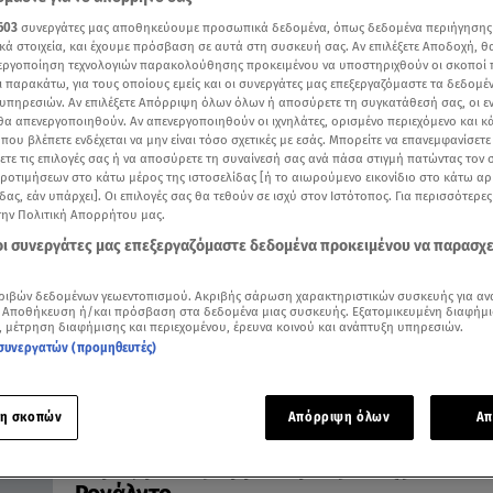
603
συνεργάτες μας αποθηκεύουμε προσωπικά δεδομένα, όπως δεδομένα περιήγησης
κά στοιχεία, και έχουμε πρόσβαση σε αυτά στη συσκευή σας. Αν επιλέξετε Αποδοχή, θ
νεργοποίηση τεχνολογιών παρακολούθησης προκειμένου να υποστηριχθούν οι σκοποί
ι παρακάτω, για τους οποίους εμείς και οι συνεργάτες μας επεξεργαζόμαστε τα δεδομέ
υπηρεσιών. Αν επιλέξετε Απόρριψη όλων όλων ή αποσύρετε τη συγκατάθεσή σας, οι ε
05.03.23, 18:02
 θα απενεργοποιηθούν. Αν απενεργοποιηθούν οι ιχνηλάτες, ορισμένο περιεχόμενο και κά
Κριστιάνο Ρονάλντο: Έστειλε τεράστια 
 που βλέπετε ενδέχεται να μην είναι τόσο σχετικές με εσάς. Μπορείτε να επανεμφανίσετ
σε Τουρκία και Συρία!
ξετε τις επιλογές σας ή να αποσύρετε τη συναίνεσή σας ανά πάσα στιγμή πατώντας τον
προτιμήσεων στο κάτω μέρος της ιστοσελίδας [ή το αιωρούμενο εικονίδιο στο κάτω α
Έδειξε για ακόμη μια φορά το ανθρώπινο πρόσωπό το
δας, εάν υπάρχει]. Οι επιλογές σας θα τεθούν σε ισχύ στον Ιστότοπος. Για περισσότερε
την Πολιτική Απορρήτου μας.
 οι συνεργάτες μας επεξεργαζόμαστε δεδομένα προκειμένου να παρασχ
ριβών δεδομένων γεωεντοπισμού. Ακριβής σάρωση χαρακτηριστικών συσκευής για αν
 Αποθήκευση ή/και πρόσβαση στα δεδομένα μιας συσκευής. Εξατομικευμένη διαφήμι
, μέτρηση διαφήμισης και περιεχομένου, έρευνα κοινού και ανάπτυξη υπηρεσιών.
συνεργατών (προμηθευτές)
η σκοπών
Απόρριψη όλων
Απ
23.01.23, 17:50
Χαμός με τα βαμμένα μαύρα νύχια του