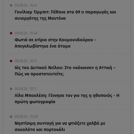
08.08.26 , 10:47
Γουίλιαμ Όρμπιτ: Πέθανε στα 69 ο παραγωγός και
συνεργάτης της Μαντόνα
08.08.26 , 10:46
Φωτιά σε κτίριο στην Κουμουνδούρου -
Απεγκλωβίστηκε ένα άτομο
08.08.26 , 10:12
Ιός του Δυτικού Νείλου: Στο «κόκκινο» η Αττική –
Πώς να προστατευτείτε;
08.08.26 , 10:11
Λίλα Μπακλέση: Γέννησε τον γιο της η ηθοποιός - Η
πρώτη φωτογραφία
08.08.26 , 10:00
Νηστίσιμη συνταγή για να φτιάξετε χαλβά με
σοκολάτα και πορτοκάλι