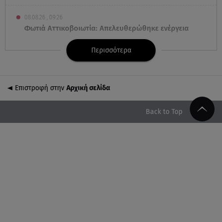
08.08.26 , 09:26
Φωτιά Αττικοβοιωτία: Απελευθερώθηκε ενέργεια
ίση με 6 βόμβες Χιροσίμα
Περισσότερα
08.08.26 , 09:05
BMW: Οι πωλήσεις και η συμφωνία με τους
εργαζόμενους
Επιστροφή στην
Αρχική σελίδα
08.08.26 , 09:03
Back to Top
8 Αυγούστου: Σήμερα η Παγκόσμια Ημέρα Γάτας
08.08.26 , 08:47
Καιρός Δεκαπενταύγουστος: Βοριάδες έως 9
μποφόρ και πτώση θερμοκρασίας
08.08.26 , 03:00
Εορτολόγιο: Ποιοι γιορτάζουν στις 8 Αυγούστου