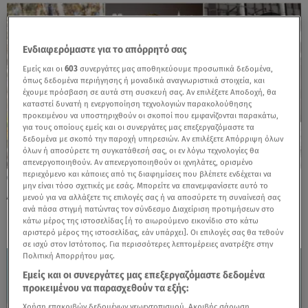
Ενδιαφερόμαστε για το απόρρητό σας
Εμείς και οι
603
συνεργάτες μας αποθηκεύουμε προσωπικά δεδομένα,
όπως δεδομένα περιήγησης ή μοναδικά αναγνωριστικά στοιχεία, και
έχουμε πρόσβαση σε αυτά στη συσκευή σας. Αν επιλέξετε Αποδοχή, θα
καταστεί δυνατή η ενεργοποίηση τεχνολογιών παρακολούθησης
προκειμένου να υποστηριχθούν οι σκοποί που εμφανίζονται παρακάτω,
για τους οποίους εμείς και οι συνεργάτες μας επεξεργαζόμαστε τα
δεδομένα με σκοπό την παροχή υπηρεσιών. Αν επιλέξετε Απόρριψη όλων
όλων ή αποσύρετε τη συγκατάθεσή σας, οι εν λόγω τεχνολογίες θα
απενεργοποιηθούν. Αν απενεργοποιηθούν οι ιχνηλάτες, ορισμένο
περιεχόμενο και κάποιες από τις διαφημίσεις που βλέπετε ενδέχεται να
24.07.26, 17:00
μην είναι τόσο σχετικές με εσάς. Μπορείτε να επανεμφανίσετε αυτό το
Αναστάσης Ροϊλός: Η ηλικία, η καταγωγή
μενού για να αλλάξετε τις επιλογές σας ή να αποσύρετε τη συναίνεσή σας
και η σχέση του με την Ιαπωνία
ανά πάσα στιγμή πατώντας τον σύνδεσμο Διαχείριση προτιμήσεων στο
κάτω μέρος της ιστοσελίδας [ή το αιωρούμενο εικονίδιο στο κάτω
αριστερό μέρος της ιστοσελίδας, εάν υπάρχει]. Οι επιλογές σας θα τεθούν
σε ισχύ στον Ιστότοπος. Για περισσότερες λεπτομέρειες ανατρέξτε στην
Πολιτική Απορρήτου μας.
Εμείς και οι συνεργάτες μας επεξεργαζόμαστε δεδομένα
προκειμένου να παρασχεθούν τα εξής:
Χρήση επακριβών δεδομένων γεωεντοπισμού. Ακριβής σάρωση