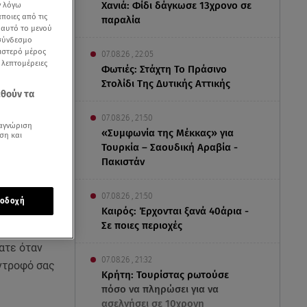
Χανιά: Φίδι δάγκωσε 13χρονο σε
ν λόγω
ποιες από τις
παραλία
ε αυτό το μενού
 σύνδεσμο
ριστερό μέρος
07.08.26 , 22:05
ς λεπτομέρειες
Φωτιές: Στάχτη Το Πράσινο
Στολίδι Της Δυτικής Αττικής
εθούν τα
07.08.26 , 21:50
αγνώριση
«Συμφωνία της Μέκκας» για
ση και
Τουρκία – Σαουδική Αραβία -
Πακιστάν
07.08.26 , 21:50
οδοχή
Καιρός: Έρχονται ξανά 40άρια -
Σε ποιες περιοχές
ατε όταν
07.08.26 , 21:32
ύντροφό σας
Κρήτη: Τουρίστας ρωτούσε
πόσο να πληρώσει για να
ασελγήσει σε 10χρονη