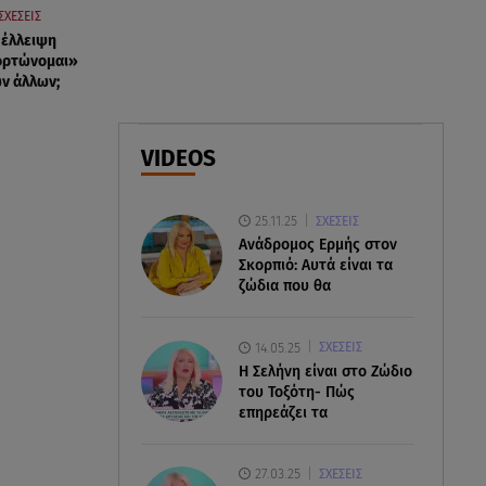
ΣΧΕΣΕΙΣ
07.08.26 , 18:34
 έλλειψη
Έξοδος Αυγούστου: Στο 100% η
φορτώνομαι»
πληρότητα για Κυκλάδες
ων άλλων;
07.08.26 , 17:44
Παιδικοί σταθμοί: Πότε βγαίνουν
VIDEOS
τα προσωρινά αποτελέσματα
25.11.25
ΣΧΕΣΕΙΣ
Ανάδρομος Ερμής στον
Σκορπιό: Αυτά είναι τα
ζώδια που θα
14.05.25
ΣΧΕΣΕΙΣ
H Σελήνη είναι στο Ζώδιο
του Τοξότη- Πώς
επηρεάζει τα
27.03.25
ΣΧΕΣΕΙΣ