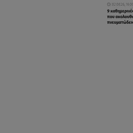
02.08.26, 16:0
9 καθημερινέ
που ακολουθο
πνευματώδει