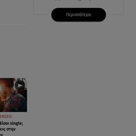
07.08.26 , 21:17
Περισσότερα
Κλήρωση Eurojackpot
7/8/2026: Οι τυχεροί αριθμοί για
τα 32.000.000 ευρώ
07.08.26 , 21:03
Σε τρία επίπεδα οι παραβιάσεις
της Τουρκίας στο Αιγαίο
07.08.26 , 21:00
MINI Aceman E: Τα αξεσουάρ για
περιπετειώδεις διαδρομές
07.08.26 , 20:47
Χανιά: Νεκρή βρέθηκε
ΣΧΕΣΕΙΣ
αγνοούμενη - Ξέφυγε από
Είσαι single;
αστυνομικούς που την
εις στην
εντόπισαν
ων