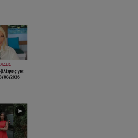
07.08.26 , 20:18
Μυστράς: Κρίσιμος για το
κατηγορητήριο ο χρόνος
θανάτου του 90χρονου
07.08.26 , 20:13
Κυψέλη: Tι βρέθηκε στο
διαμέρισμα της 38χρονης Λίζα
ΣΧΕΣΕΙΣ
οβλέψεις για
07.08.26 , 19:15
3/08/2026 -
Συντάξεις Σεπτεμβρίου: Πότε θα
μπουν τα χρήματα στους
λογαριασμούς
07.08.26 , 18:45
Φωτιά στο Στεφάνι Κορίνθου:
Μήνυμα από το 112 -
Σηκώθηκαν εναέρια μέσα