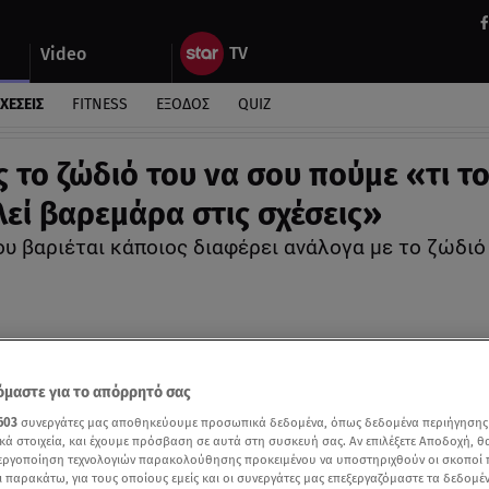
Video
ΧΕΣΕΙΣ
FITNESS
ΕΞΟΔΟΣ
QUIZ
ς το ζώδιό του να σου πούμε «τι τ
εί βαρεμάρα στις σχέσεις»
ου βαριέται κάποιος διαφέρει ανάλογα με το ζώδιό
μαστε για το απόρρητό σας
603
συνεργάτες μας αποθηκεύουμε προσωπικά δεδομένα, όπως δεδομένα περιήγησης
κά στοιχεία, και έχουμε πρόσβαση σε αυτά στη συσκευή σας. Αν επιλέξετε Αποδοχή, θ
νεργοποίηση τεχνολογιών παρακολούθησης προκειμένου να υποστηριχθούν οι σκοποί
ι παρακάτω, για τους οποίους εμείς και οι συνεργάτες μας επεξεργαζόμαστε τα δεδομέ