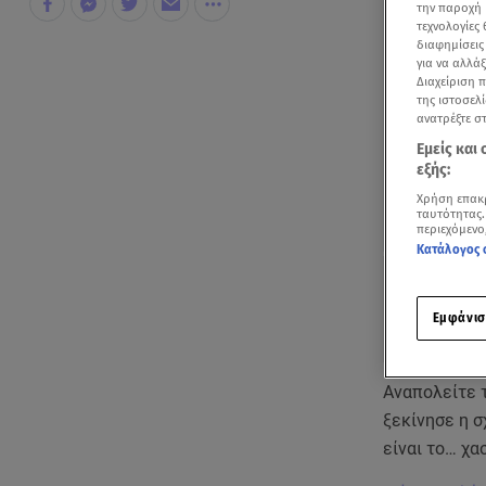
την παροχή 
τεχνολογίες
διαφημίσεις
για να αλλά
Διαχείριση 
της ιστοσελί
ανατρέξτε σ
Εμείς και
εξής:
Χρήση επακ
ταυτότητας.
περιεχόμενο
Κατάλογος 
Εμφάνισ
Αναπολείτε τ
ξεκίνησε η σ
είναι το… χ