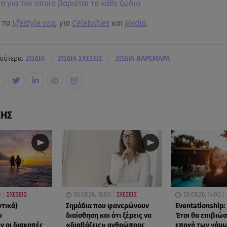
ο για τον οποίο βαριέται το κάθε ζώδιο
α τα
lifestyle νεα
, για
Celebrities
και
Media
.
|
|
σότερα:
ΖΩΔΙΑ
ΖΩΔΙΑ ΣΧΕΣΕΙΣ
ΖΩΔΙΑ ΒΑΡΕΜΑΡΑ
ΣΗΣ
0
ΣΧΕΣΕΙΣ
06.08.26, 16:00
ΣΧΕΣΕΙΣ
05.08.26, 14:00
ντικά)
Σημάδια που φανερώνουν
Eventationship: 
υ
διαίσθηση και ότι ξέρεις να
Έτσι θα επιβιώσ
 οι διακοπές
«διαβάζεις» ανθρώπους
εποχή των γάμ