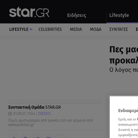
Αθλητικά
Quiz
Ειδήσεις
Lifestyle
Αυτοκίνητο
LIFESTYLE
CELEBRITIES
MEDIA
ΜΟΔΑ
ΣΥΝΤΑΓΕΣ
Σ
Πες μα
προκαλ
Ο λόγος π
Συντακτική Ομάδα
STAR.GR
Ενδιαφερό
01.09.21, 11:04
ΣΧΕΣΕΙΣ
Εμείς και οι
Πηγή: φωτογραφία από pexels.com και κείμενο από
αναγνωριστι
www.asibiliou.gr
δυνατή η ε
εμφανίζοντα