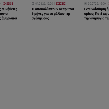
0
ΣΧΕΣΕΙΣ
01.08.26, 16:00
ΣΧΕΣΕΙΣ
30.07.26, 16:00
ς συνήθειες
Τι αποκαλύπτουν οι πρώτοι
Eνσυναίσθηση ή
ύν οι
6 μήνες για το μέλλον της
ορίων; Γιατί «
ς άνθρωποι
σχέσης σας
την ανησυχία τ