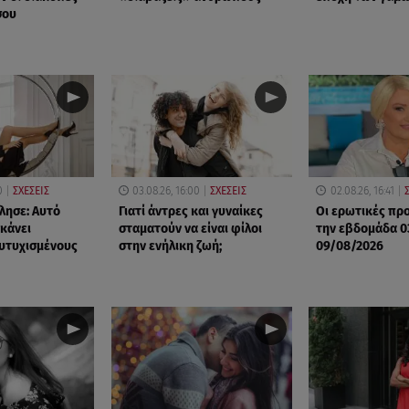
σου
0
ΣΧΕΣΕΙΣ
03.08.26, 16:00
ΣΧΕΣΕΙΣ
02.08.26, 16:41
λησε: Αυτό
Γιατί άντρες και γυναίκες
Οι ερωτικές πρ
 κάνει
σταματούν να είναι φίλοι
την εβδομάδα 0
υτυχισμένους
στην ενήλικη ζωή;
09/08/2026