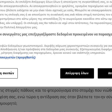
υπηρεσιών. Αν επιλέξετε Απόρριψη όλων όλων ή αποσύρετε τη συγκατάθεσή σας, οι ε
 θα απενεργοποιηθούν. Αν απενεργοποιηθούν οι ιχνηλάτες, ορισμένο περιεχόμενο και κά
 που βλέπετε ενδέχεται να μην είναι τόσο σχετικές με εσάς. Μπορείτε να επανεμφανίσετ
ξετε τις επιλογές σας ή να αποσύρετε τη συναίνεσή σας ανά πάσα στιγμή πατώντας τον
προτιμήσεων στο κάτω μέρος της ιστοσελίδας [ή το αιωρούμενο εικονίδιο στο κάτω α
δας, εάν υπάρχει]. Οι επιλογές σας θα τεθούν σε ισχύ στον Ιστότοπος. Για περισσότερε
την Πολιτική Απορρήτου μας.
 οι συνεργάτες μας επεξεργαζόμαστε δεδομένα προκειμένου να παρασχ
ριβών δεδομένων γεωεντοπισμού. Ακριβής σάρωση χαρακτηριστικών συσκευής για αν
 Αποθήκευση ή/και πρόσβαση στα δεδομένα μιας συσκευής. Εξατομικευμένη διαφήμι
, μέτρηση διαφήμισης και περιεχομένου, έρευνα κοινού και ανάπτυξη υπηρεσιών.
συνεργατών (προμηθευτές)
Δείτε περισσότερα άρθρα μας στα αποτελέσματα αναζήτησης
η σκοπών
Απόρριψη όλων
Απ
Add star.gr on Google
ις στιγμές πάθους και το φτερούγισμα στο στομάχι που νιώθ
χέση σας, ενώ τώρα η αντίδραση σας όταν βλέπετε τον-ην σ
ασμουρητό;