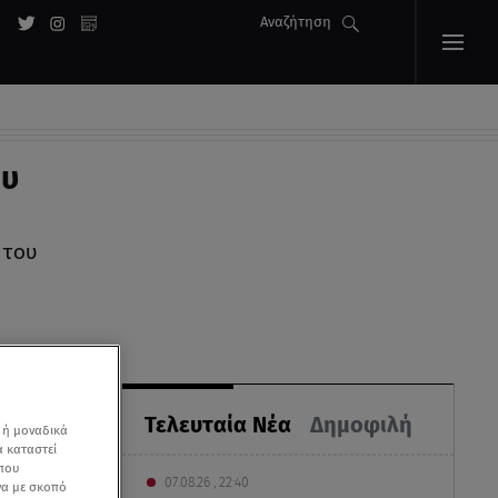
Αναζήτηση
ου
 του
Τελευταία Νέα
Δημοφιλή
 ή μοναδικά
α καταστεί
 που
07.08.26 , 22:40
να με σκοπό