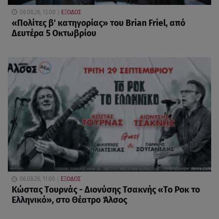
06.08.26, 13:00
ΕΞΟΔΟΣ
«Πολίτες β' κατηγορίας» του Brian Friel, από
Δευτέρα 5 Οκτωβρίου
06.08.26, 11:00
ΕΞΟΔΟΣ
Κώστας Τουρνάς - Διονύσης Τσακνής «Το Ροκ το
Ελληνικό», στο Θέατρο Άλσος