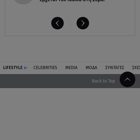
LIFESTYLE
CELEBRITIES
MEDIA
ΜΟΔΑ
ΣΥΝΤΑΓΕΣ
ΣΧΕ
Back to Top