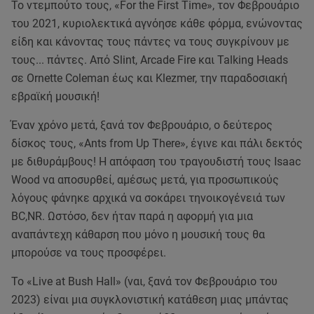
Το ντεμπούτο τους, «For the First Time», τον Φεβρουάριο
του 2021, κυριολεκτικά αγνόησε κάθε φόρμα, ενώνοντας
είδη και κάνοντας τους πάντες να τους συγκρίνουν με
τους... πάντες. Από Slint, Arcade Fire και Talking Heads
σε Ornette Coleman έως και Klezmer, την παραδοσιακή
εβραϊκή μουσική!
Έναν χρόνο μετά, ξανά τον Φεβρουάριο, ο δεύτερος
δίσκος τους, «Αnts from Up There», έγινε και πάλι δεκτός
με διθυράμβους! Η απόφαση του τραγουδιστή τους Isaac
Wood να αποσυρθεί, αμέσως μετά, για προσωπικούς
λόγους φάνηκε αρχικά να σοκάρει τηνοικογένειά των
BC,NR. Ωστόσο, δεν ήταν παρά η αφορμή για μια
αναπάντεχη κάθαρση που μόνο η μουσική τους θα
μπορούσε να τους προσφέρει.
Το «Live at Bush Hall» (ναι, ξανά τον Φεβρουάριο του
2023) είναι μια συγκλονιστική κατάθεση μιας μπάντας