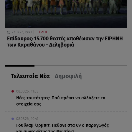
27.07.26, 19:43
ΕΞΟΔΟΣ
Επίδαυρος: 15.700 θεατές αποθέωσαν την ΕΙΡΗΝΗ
των Καραθάνου - Δεληβοριά
Τελευταία Νέα
Δημοφιλή
08.08.26 , 11:03
Νέες ταυτότητες: Πού πρέπει να αλλάξετε τα
στοιχεία σας
08.08.26 , 10:47
Γουίλιαμ Όρμπιτ: Πέθανε στα 69 ο παραγωγός
και συνεργάτης της Μαντόνα