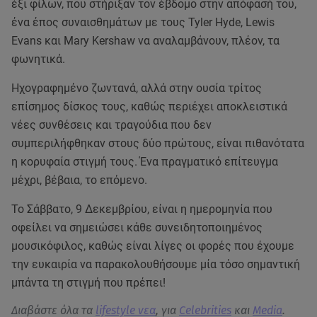
έξι φίλων, που στήριξαν τον έβδομο στην απόφασή του,
ένα έπος συναισθημάτων με τους Tyler Hyde, Lewis
Evans και Mary Kershaw να αναλαμβάνουν, πλέον, τα
φωνητικά.
Ηχογραφημένο ζωντανά, αλλά στην ουσία τρίτος
επίσημος δίσκος τους, καθώς περιέχει αποκλειστικά
νέες συνθέσεις και τραγούδια που δεν
συμπεριλήφθηκαν στους δύο πρώτους, είναι πιθανότατα
η κορυφαία στιγμή τους. Ένα πραγματικό επίτευγμα
μέχρι, βέβαια, το επόμενο.
To Σάββατο, 9 Δεκεμβρίου, είναι η ημερομηνία που
οφείλει να σημειώσει κάθε συνειδητοποιημένος
μουσικόφιλος, καθώς είναι λίγες οι φορές που έχουμε
την ευκαιρία να παρακολουθήσουμε μία τόσο σημαντική
μπάντα τη στιγμή που πρέπει!
Διαβάστε όλα τα
lifestyle νεα
, για
Celebrities
και
Media
.