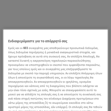
Ενδιαφερόμαστε για το απόρρητό σας
Εμείς και οι
603
συνεργάτες μας αποθηκεύουμε προσωπικά δεδομένα,
όπως δεδομένα περιήγησης ή μοναδικά αναγνωριστικά στοιχεία, και
έχουμε πρόσβαση σε αυτά στη συσκευή σας. Αν επιλέξετε Αποδοχή, θα
καταστεί δυνατή η ενεργοποίηση τεχνολογιών παρακολούθησης
προκειμένου να υποστηριχθούν οι σκοποί που εμφανίζονται παρακάτω,
για τους οποίους εμείς και οι συνεργάτες μας επεξεργαζόμαστε τα
δεδομένα με σκοπό την παροχή υπηρεσιών. Αν επιλέξετε Απόρριψη όλων
όλων ή αποσύρετε τη συγκατάθεσή σας, οι εν λόγω τεχνολογίες θα
απενεργοποιηθούν. Αν απενεργοποιηθούν οι ιχνηλάτες, ορισμένο
περιεχόμενο και κάποιες από τις διαφημίσεις που βλέπετε ενδέχεται να
μην είναι τόσο σχετικές με εσάς. Μπορείτε να επανεμφανίσετε αυτό το
μενού για να αλλάξετε τις επιλογές σας ή να αποσύρετε τη συναίνεσή σας
ανά πάσα στιγμή πατώντας τον σύνδεσμο Διαχείριση προτιμήσεων στο
κάτω μέρος της ιστοσελίδας [ή το αιωρούμενο εικονίδιο στο κάτω
αριστερό μέρος της ιστοσελίδας, εάν υπάρχει]. Οι επιλογές σας θα τεθούν