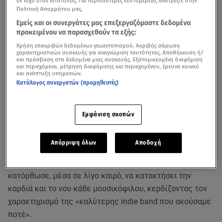
σε ισχύ στον Ιστότοπος. Για περισσότερες λεπτομέρειες ανατρέξτε στην
Πολιτική Απορρήτου μας.
Εμείς και οι συνεργάτες μας επεξεργαζόμαστε δεδομένα
προκειμένου να παρασχεθούν τα εξής:
Χρήση επακριβών δεδομένων γεωεντοπισμού. Ακριβής σάρωση
χαρακτηριστικών συσκευής για αναγνώριση ταυτότητας. Αποθήκευση ή/
και πρόσβαση στα δεδομένα μιας συσκευής. Εξατομικευμένη διαφήμιση
και περιεχόμενο, μέτρηση διαφήμισης και περιεχομένου, έρευνα κοινού
και ανάπτυξη υπηρεσιών.
Κατάλογος συνεργατών (προμηθευτές)
Το Σάββατο 9 Δεκεμβρίου, το Floyd, το νέο μεγάλο
venue της πόλης, υποδέχεται τους μαγικούς
Black
Εμφάνιση σκοπών
Country, New Road,
την πιο πολυσυζητημένη νέα μπάντα
των τελευταίων χρόνων!
Απόρριψη όλων
Αποδοχή
Η εξαμελής παρέα από το Λονδίνο έρχεται για πρώτη
φορά στη χώρα μας, για να αποδείξει επί σκηνής γιατί
κατόρθωσε, μέσα σε λίγο καιρό, να κατακτήσει την
καρδιά και το νου κάθε μουσικόφιλου, κερδίζοντας τον
χαρακτηρισμό της «καλύτερης indie band που ακούσαμε
ποτέ».