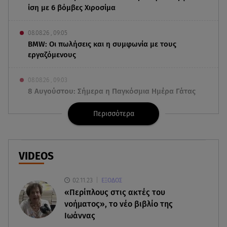
ίση με 6 βόμβες Χιροσίμα
08.08.26 , 09:05
BMW: Οι πωλήσεις και η συμφωνία με τους
εργαζόμενους
08.08.26 , 09:03
8 Αυγούστου: Σήμερα η Παγκόσμια Ημέρα Γάτας
Περισσότερα
08.08.26 , 08:47
Καιρός Δεκαπενταύγουστος: Βοριάδες έως 9
μποφόρ και πτώση θερμοκρασίας
VIDEOS
08.08.26 , 03:00
Εορτολόγιο: Ποιοι γιορτάζουν στις 8 Αυγούστου
02.11.23
ΕΞΟΔΟΣ
«Περίπλους στις ακτές του
07.08.26 , 22:40
νοήματος», το νέο βιβλίο της
Χανιά: Φίδι δάγκωσε 13χρονο σε παραλία
Ιωάννας