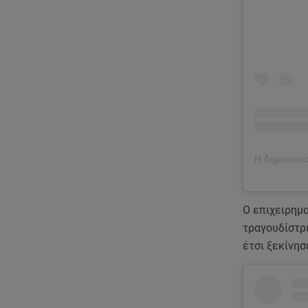
Ο επιχειρημ
τραγουδίστρι
έτσι ξεκίνησ