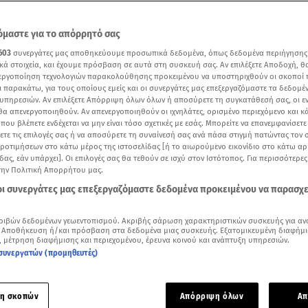
μαστε για το απόρρητό σας
603
συνεργάτες μας αποθηκεύουμε προσωπικά δεδομένα, όπως δεδομένα περιήγησης
κά στοιχεία, και έχουμε πρόσβαση σε αυτά στη συσκευή σας. Αν επιλέξετε Αποδοχή, θ
νεργοποίηση τεχνολογιών παρακολούθησης προκειμένου να υποστηριχθούν οι σκοποί
ι παρακάτω, για τους οποίους εμείς και οι συνεργάτες μας επεξεργαζόμαστε τα δεδομέ
υπηρεσιών. Αν επιλέξετε Απόρριψη όλων όλων ή αποσύρετε τη συγκατάθεσή σας, οι ε
 θα απενεργοποιηθούν. Αν απενεργοποιηθούν οι ιχνηλάτες, ορισμένο περιεχόμενο και κά
 που βλέπετε ενδέχεται να μην είναι τόσο σχετικές με εσάς. Μπορείτε να επανεμφανίσετ
ξετε τις επιλογές σας ή να αποσύρετε τη συναίνεσή σας ανά πάσα στιγμή πατώντας τον
προτιμήσεων στο κάτω μέρος της ιστοσελίδας [ή το αιωρούμενο εικονίδιο στο κάτω α
δας, εάν υπάρχει]. Οι επιλογές σας θα τεθούν σε ισχύ στον Ιστότοπος. Για περισσότερε
την Πολιτική Απορρήτου μας.
 οι συνεργάτες μας επεξεργαζόμαστε δεδομένα προκειμένου να παρασχ
Δείτε περισσότερα άρθρα μας στα αποτελέσματα αναζήτησης
Add star.gr on Google
ριβών δεδομένων γεωεντοπισμού. Ακριβής σάρωση χαρακτηριστικών συσκευής για αν
 Αποθήκευση ή/και πρόσβαση στα δεδομένα μιας συσκευής. Εξατομικευμένη διαφήμι
, μέτρηση διαφήμισης και περιεχομένου, έρευνα κοινού και ανάπτυξη υπηρεσιών.
συνεργατών (προμηθευτές)
εοδωρίδου
βρέθηκε το βράδυ της Δευτέρας στην έκθεση ζω
ης
Χριστιάνας Μπέτα
. Εκεί ήταν και ο πατέρας της κόρης της,
η σκοπών
Απόρριψη όλων
Απ