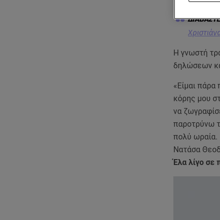
Χριστιάν
Η γνωστή τρ
δηλώσεων κά
«Είμαι πάρα
κόρης μου στ
να ζωγραφίσε
παροτρύνω τι
πολύ ωραία. 
Νατάσα Θεοδ
Έλα λίγο σε 