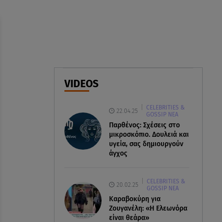
09.08.26 , 18:57
Σε εξέλιξη η πυρκαγιά στο
Σπήλαιο Ορεστιάδας
09.08.26 , 17:50
Χρηστίδου για Κοντοβά:
«Ελπίζω και στην επόμενη ζωή
VIDEOS
να είμαστε κολλητές»
CELEBRITIES &
22.04.25
GOSSIP ΝΕΑ
Παρθένος: Σχέσεις στο
μικροσκόπιο. Δουλειά και
υγεία, σας δημιουργούν
άγχος
CELEBRITIES &
20.02.25
GOSSIP ΝΕΑ
Καραβοκύρη για
Ζουγανέλη: «Η Ελεωνόρα
είναι θεάρα»