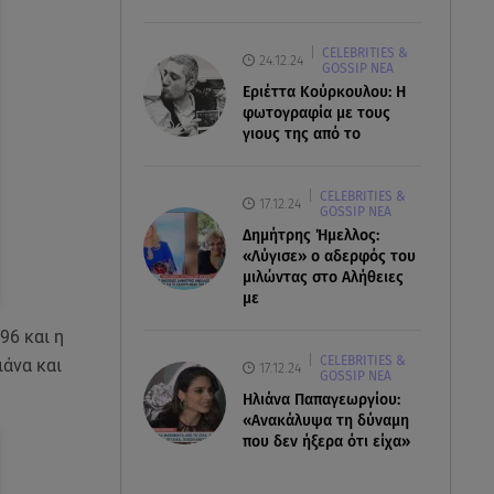
CELEBRITIES &
24.12.24
GOSSIP ΝΕΑ
Εριέττα Κούρκουλου: Η
φωτογραφία με τους
γιους της από το
CELEBRITIES &
17.12.24
GOSSIP ΝΕΑ
Δημήτρης Ήμελλος:
«Λύγισε» ο αδερφός του
μιλώντας στο Αλήθειες
με
96 και η
CELEBRITIES &
ιάνα και
17.12.24
GOSSIP ΝΕΑ
Ηλιάνα Παπαγεωργίου:
«Ανακάλυψα τη δύναμη
που δεν ήξερα ότι είχα»