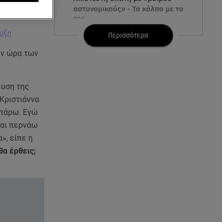
αστυνομικούς» - Το κόλπο με το
100
υξη
Περισσότερα
09.08.26 , 21:24
ην ώρα των
Πέθανε ο σπουδαίος ηθοποιός
Νίκος Καλογερόπουλος
ευση της
09.08.26 , 21:11
Κριστιάννα
Μεγάλη φωτιά στο Μουζάκι
Ηλείας - Επιχειρούν 105
 πάρω. Εγώ
πυροσβέστες και 9 εναέρια
και περνάω
», είπε η
09.08.26 , 20:59
θα έρθεις;
Σκιάθος: 15χρονος καταγγέλλει
17χρονο για βιασμό και
εκβιασμό
09.08.26 , 20:35
Drone εξερράγη κοντά σε αγωγό