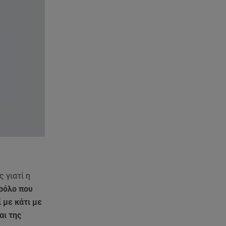
φυσικού αερίου στη Βουλγαρία
09.08.26 , 20:29
«Ισλαμικό ΝΑΤΟ»: Τι σημαίνει η
νέα συμμαχία για την Ελλάδα
09.08.26 , 20:22
Χούθι: Η επίθεση με drone
έθεσε σε συναγερμό τη
Σαουδική Αραβία
09.08.26 , 20:01
MINI John Cooper Works: Πως
μπορείτε να το κάνετε μοναδικό
 γιατί η
09.08.26 , 19:50
ρόλο που
Πάρος: Ο πατέρας του 4χρονου
στο Star – «Δεν υπήρχε
 με κάτι με
ναυαγοσώστης»
αι της