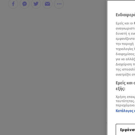
Ενδιαφερό
Εμείς και οι
αναγνωριστι
δυνατή η ε
εμφανίζοντα
την παροχή 
τεχνολογίες
διαφημίσεις
για να αλλά
Διαχείριση 
της ιστοσελί
ανατρέξτε σ
Εμείς και
εξής:
Χρήση επακ
ταυτότητας.
περιεχόμενο
Κατάλογος 
Η
Νατάσα Θ
της κόρης τ
Εμφάνισ
Μπέτας.