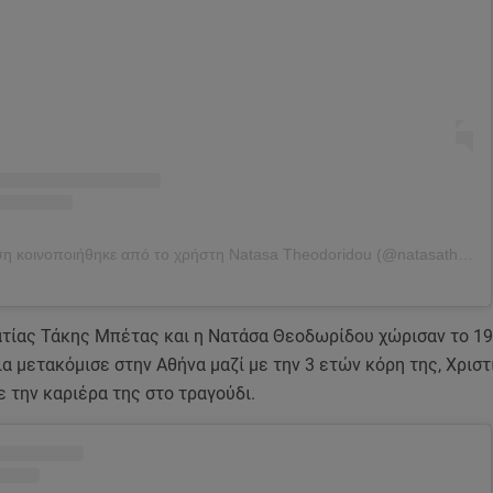
Η δημοσίευση κοινοποιήθηκε από το χρήστη Natasa Theodoridou (@natasatheodoridou)
ατίας Τάκης Μπέτας και η Νατάσα Θεοδωρίδου χώρισαν το 19
α μετακόμισε στην Αθήνα μαζί με την 3 ετών κόρη της, Χριστ
ε την καριέρα της στο τραγούδι.