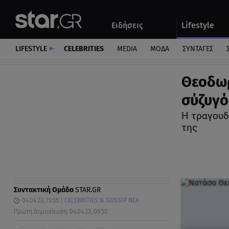
Αθλητικά
Quiz
Ειδήσεις
Lifestyle
Αυτοκίνητο
LIFESTYLE
CELEBRITIES
MEDIA
ΜΟΔΑ
ΣΥΝΤΑΓΕΣ
Θεοδωρ
σύζυγό
Η τραγουδ
της
Συντακτική Ομάδα
STAR.GR
04.04.23, 15:55
CELEBRITIES & GOSSIP ΝΕΑ
Πρώτη Δημοσίευση: 04.04.23, 09:50