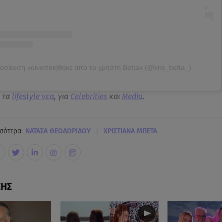
οσίευση κοινοποιήθηκε από το χρήστη Bettak (@kris_betta_)
α τα
lifestyle νεα
, για
Celebrities
και
Media
.
|
σότερα:
ΝΑΤΑΣΑ ΘΕΟΔΩΡΙΔΟΥ
ΧΡΙΣΤΙΑΝΑ ΜΠΕΤΑ
ΣΗΣ