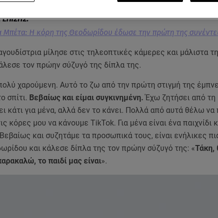
α Μπέτα: Η κόρη της Θεοδωρίδου έδωσε την πρώτη της συνέντε
αγουδίστρια μίλησε στις τηλεοπτικές κάμερες και μάλιστα τ
λεσε τον πρώην σύζυγό της δίπλα της.
 πολύ χαρούμενη. Αυτό το ζω από την πρώτη στιγμή της έμπν
ο σπίτι.
Βεβαίως και είμαι συγκινημένη.
Έχω ζητήσει από τη 
ι κάτι για μένα, αλλά δεν το κάνει. Πολλά από αυτά θέλω να
ς κόρες μου να κάνουμε TikTok. Για μένα είναι ένα παιχνίδι 
Βεβαίως και συζητάμε τα προσωπικά τους, είναι ενήλικες πια
ωρίδου και κάλεσε δίπλα της τον πρώην σύζυγό της: «
Τάκη, 
παρακαλώ, το παιδί μας είναι
».