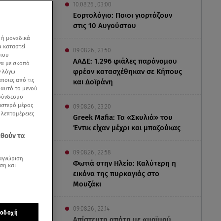
10.08.26 , 03:00
Εορτολόγιο: Ποιοι γιορτάζουν
στις 10 Αυγούστου
 ή μοναδικά
α καταστεί
09.08.26 , 23:50
 που
ΑΑΔΕ: 1.296 φιάλες παράνομου
να με σκοπό
φρέον κατασχέθηκαν σε Κήπους
ν λόγω
ποιες από τις
και Δοϊράνη
ε αυτό το μενού
 σύνδεσμο
ριστερό μέρος
09.08.26 , 23:20
ς λεπτομέρειες
Greek Mafia: Τα «Σκυλιά» του
Έντικ είχαν μέχρι και μπαζούκας
εθούν τα
09.08.26 , 22:58
αγνώριση
Φωτιά στην Ηλεία: Καλύτερη η
ση και
εικόνα της πυρκαγιάς στο
Μουζάκι
γραφικής
 Τάκης
09.08.26 , 22:14
οδοχή
Απίστευτη απάτη με «μαϊμού