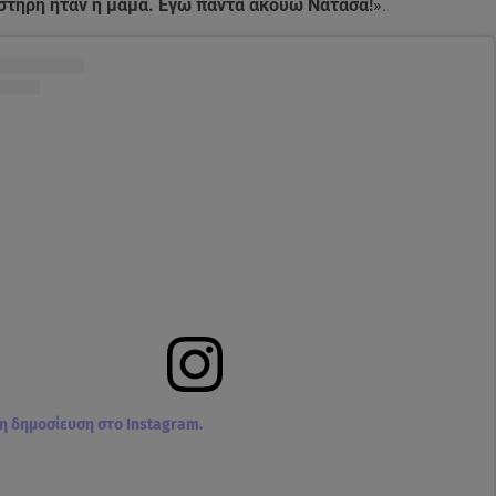
στηρή ήταν η μαμά. Εγώ πάντα ακούω Νατάσα!
».
τη δημοσίευση στο Instagram.