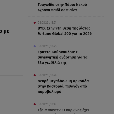
Τραγωδία στην Πάρο: Νεκρό
4χρονο παιδί σε πισίνα
08.08.26 , 18:51
BYD: Στην 91η θέση της λίστας
α με
Fortune Global 500 για το 2026
08.08.26 , 17:45
Εριέττα Κούρκουλου: Η
συγκινητική ανάρτηση για τα
33α γενέθλιά της
08.08.26 , 17:44
Νεκρή μεγαλόσωμη αρκούδα
στην Καστοριά, πιθανόν από
πυροβολισμό
08.08.26 , 17:32
Τζο Μπάιντεν: Ο καρκίνος έχει