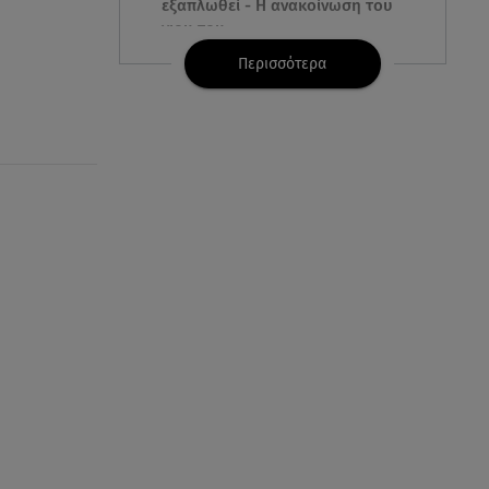
εξαπλωθεί - Η ανακοίνωση του
γιου του
Περισσότερα
08.08.26 , 17:20
Ανδρομάχη: «Είσαι το φως στη
ζωή μου» – Η νέα ανάρτηση με
τον γιο της
08.08.26 , 16:52
Δανάη Μπακογιάννη: Η κόρη
του Κώστα Μπακογιάννη έκανε
πανελλήνιο ρεκόρ
08.08.26 , 16:45
Πένθος για τον Λιονέλ Μέσι -
Πέθανε ο πατέρας του Χόρχε
στα 68 του χρόνια
08.08.26 , 16:07
Ευγενία Σαμαρά: Διακοπάρει με