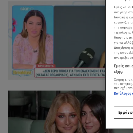
Εμείς και οι
αναγνωριστι
δυνατή η ε
εμφανίζοντα
την παροχή 
τεχνολογίες
διαφημίσεις
για να αλλά
Διαχείριση 
της ιστοσελί
ανατρέξτε σ
Εμείς και
εξής:
Χρήση επακ
ταυτότητας.
περιεχόμενο
Κατάλογος 
Εμφάνισ