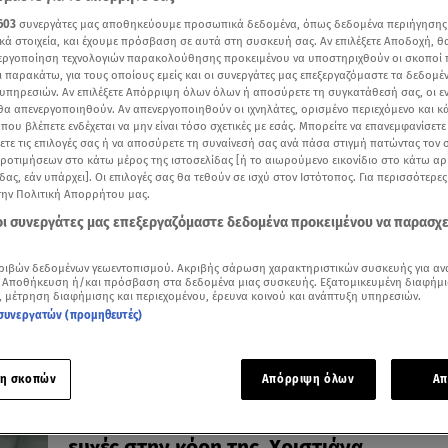
603
συνεργάτες μας αποθηκεύουμε προσωπικά δεδομένα, όπως δεδομένα περιήγησης
κά στοιχεία, και έχουμε πρόσβαση σε αυτά στη συσκευή σας. Αν επιλέξετε Αποδοχή, θ
νεργοποίηση τεχνολογιών παρακολούθησης προκειμένου να υποστηριχθούν οι σκοποί
ι παρακάτω, για τους οποίους εμείς και οι συνεργάτες μας επεξεργαζόμαστε τα δεδομέ
27.04.26, 12:13
υπηρεσιών. Αν επιλέξετε Απόρριψη όλων όλων ή αποσύρετε τη συγκατάθεσή σας, οι ε
Χριστιάνα Μπέτα: Απαντά για τον
 θα απενεργοποιηθούν. Αν απενεργοποιηθούν οι ιχνηλάτες, ορισμένο περιεχόμενο και κά
 που βλέπετε ενδέχεται να μην είναι τόσο σχετικές με εσάς. Μπορείτε να επανεμφανίσετ
φημολογούμενο γάμο της Ν. Θεοδωρίδο
ξετε τις επιλογές σας ή να αποσύρετε τη συναίνεσή σας ανά πάσα στιγμή πατώντας τον
Τι απαντά στο Breakfast@star για τον γάμο που γράφετ
προτιμήσεων στο κάτω μέρος της ιστοσελίδας [ή το αιωρούμενο εικονίδιο στο κάτω α
στον Τύπο
δας, εάν υπάρχει]. Οι επιλογές σας θα τεθούν σε ισχύ στον Ιστότοπος. Για περισσότερε
την Πολιτική Απορρήτου μας.
 οι συνεργάτες μας επεξεργαζόμαστε δεδομένα προκειμένου να παρασχ
ριβών δεδομένων γεωεντοπισμού. Ακριβής σάρωση χαρακτηριστικών συσκευής για αν
 Αποθήκευση ή/και πρόσβαση στα δεδομένα μιας συσκευής. Εξατομικευμένη διαφήμι
, μέτρηση διαφήμισης και περιεχομένου, έρευνα κοινού και ανάπτυξη υπηρεσιών.
συνεργατών (προμηθευτές)
η σκοπών
Απόρριψη όλων
Απ
18.11.25, 23:24
Νατάσα Θεοδωρίδου: Το βίντεο και οι τ