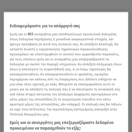
Ενδιαφερόμαστε για το απόρρητό σας
Εμείς και οι
603
συνεργάτες μας αποθηκεύουμε προσωπικά δεδομένα,
όπως δεδομένα περιήγησης ή μοναδικά αναγνωριστικά στοιχεία, και
έχουμε πρόσβαση σε αυτά στη συσκευή σας. Αν επιλέξετε Αποδοχή, θα
καταστεί δυνατή η ενεργοποίηση τεχνολογιών παρακολούθησης
προκειμένου να υποστηριχθούν οι σκοποί που εμφανίζονται παρακάτω,
για τους οποίους εμείς και οι συνεργάτες μας επεξεργαζόμαστε τα
δεδομένα με σκοπό την παροχή υπηρεσιών. Αν επιλέξετε Απόρριψη όλων
όλων ή αποσύρετε τη συγκατάθεσή σας, οι εν λόγω τεχνολογίες θα
απενεργοποιηθούν. Αν απενεργοποιηθούν οι ιχνηλάτες, ορισμένο
περιεχόμενο και κάποιες από τις διαφημίσεις που βλέπετε ενδέχεται να
μην είναι τόσο σχετικές με εσάς. Μπορείτε να επανεμφανίσετε αυτό το
μενού για να αλλάξετε τις επιλογές σας ή να αποσύρετε τη συναίνεσή σας
ανά πάσα στιγμή πατώντας τον σύνδεσμο Διαχείριση προτιμήσεων στο
κάτω μέρος της ιστοσελίδας [ή το αιωρούμενο εικονίδιο στο κάτω
αριστερό μέρος της ιστοσελίδας, εάν υπάρχει]. Οι επιλογές σας θα τεθούν
σε ισχύ στον Ιστότοπος. Για περισσότερες λεπτομέρειες ανατρέξτε στην
Πολιτική Απορρήτου μας.
Εμείς και οι συνεργάτες μας επεξεργαζόμαστε δεδομένα
προκειμένου να παρασχεθούν τα εξής: