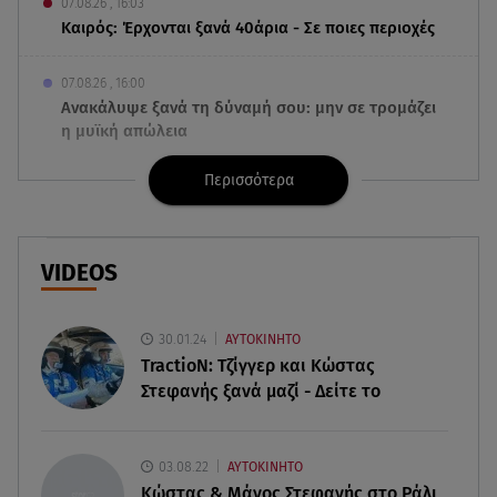
07.08.26 , 16:03
Καιρός: Έρχονται ξανά 40άρια - Σε ποιες περιοχές
07.08.26 , 16:00
Ανακάλυψε ξανά τη δύναμή σου: μην σε τρομάζει
η μυϊκή απώλεια
Περισσότερα
07.08.26 , 15:24
Ιωάννα Τούνη - Δημήτρης Σπυριδωνίδης: Η
throwback φωτογραφία από την Ίμπιζα
VIDEOS
07.08.26 , 15:21
Toyota C-HR: Δέκα χρόνια ξεχωριστής
καινοτομίας και επιτυχίας
30.01.24
ΑΥΤΟΚΙΝΗΤΟ
TractioN: Τζίγγερ και Κώστας
Στεφανής ξανά μαζί - Δείτε το
07.08.26 , 15:09
Τροχαίο Σέρρες: «Δεν πρόλαβα να κάνω κάτι κι
έπεσε πάνω μου»
03.08.22
ΑΥΤΟΚΙΝΗΤΟ
Κώστας & Μάνος Στεφανής στο Ράλι
07.08.26 , 14:49