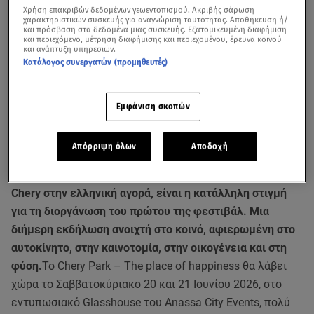
Χρήση επακριβών δεδομένων γεωεντοπισμού. Ακριβής σάρωση
χαρακτηριστικών συσκευής για αναγνώριση ταυτότητας. Αποθήκευση ή/
και πρόσβαση στα δεδομένα μιας συσκευής. Εξατομικευμένη διαφήμιση
και περιεχόμενο, μέτρηση διαφήμισης και περιεχομένου, έρευνα κοινού
και ανάπτυξη υπηρεσιών.
Κατάλογος συνεργατών (προμηθευτές)
Εμφάνιση σκοπών
Απόρριψη όλων
Αποδοχή
Η συμπλήρωση ενός χρόνου δυναμικής παρουσίας της
Chery στην ελληνική αγορά, είναι η κατάλληλη στιγμή
για τη διοργάνωση του πρώτου της φεστιβάλ. Μια
διήμερη εκδήλωση ανοιχτή στο κοινό, αφιερωμένη στο
αυτοκίνητο, στην καινοτομία, στην οικογένεια και στη
φύση.
Το Chery Park – The place of happiness θα λάβει
χώρα το Σαββατοκύριακο 20 και 21 Ιουνίου 2026, στο
εντυπωσιακό Glasshouse του Anassa City Events, πολύ