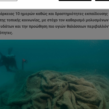
τις δραστηριότητές τους για το 2024. Στοχεύοντας σε εγκατ
, η ετήσια δέσμευση των εταιρειών ξεκίνησε με έναν εντατ
ιάρκειας 10 ημερών καθώς και δραστηριότητες εκπαίδευσης 
της τοπικής κοινωνίας, με στόχο τον καθαρισμό μολυσμένων
 υδάτων και την προώθηση πιο υγιών θαλάσσιων περιβαλλόντ
ότητες.