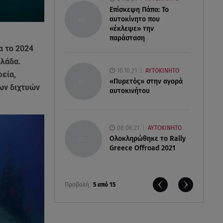
Επίσκεψη Πάπα: Το
αυτοκίνητο που
«έκλεψε» την
παράσταση
α το 2024
λλάδα.
10.10.21
ΑΥΤΟΚΙΝΗΤΟ
εία,
«Πυρετός» στην αγορά
ων διχτυών
αυτοκινήτου
08.06.21
ΑΥΤΟΚΙΝΗΤΟ
Ολοκληρώθηκε το Rally
Greece Offroad 2021
Προβολή
5 από 15