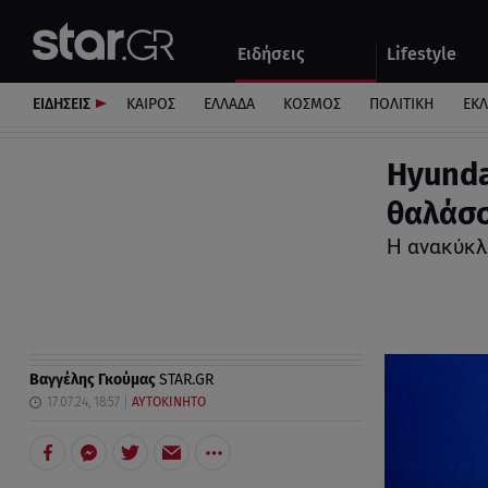
Αθλητικά
Quiz
Ειδήσεις
Lifestyle
Αυτοκίνητο
ΕΙΔΗΣΕΙΣ
ΚΑΙΡΟΣ
ΕΛΛΑΔΑ
ΚΟΣΜΟΣ
ΠΟΛΙΤΙΚΗ
ΕΚ
Hyunda
θαλάσ
Η ανακύκλ
Βαγγέλης Γκούμας
STAR.GR
17.07.24, 18:57
ΑΥΤΟΚΙΝΗΤΟ