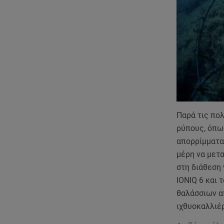
Παρά τις πο
ρύπους, όπω
απορρίμματα.
μέρη να μετα
στη διάθεση 
IONIQ 6 και 
θαλάσσιων απ
ιχθυοκαλλιέ