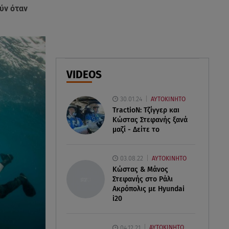
ύν όταν
07.08.26 , 09:06
Κιάρα Φεράνι: Φωτογραφίες
από τις διακοπές της στην
Ίμπιζα
07.08.26 , 09:03
VIDEOS
Η «καταραμένη»​​​​​​​ ζωή της
Ελίζαμπεθ Τέιλορ
30.01.24
ΑΥΤΟΚΙΝΗΤΟ
TractioN: Τζίγγερ και
Κώστας Στεφανής ξανά
μαζί - Δείτε το
03.08.22
ΑΥΤΟΚΙΝΗΤΟ
Κώστας & Μάνος
Στεφανής στο Ράλι
Ακρόπολις με Hyundai
i20
04.12.21
ΑΥΤΟΚΙΝΗΤΟ