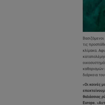
Βασιζόμενοι 
τις προσπάθ
κλίμακα. Αφι
καταπολέμησ
οικοσυστημά
καθαρισμών 
διάρκεια του
«Οι κοινές μ
επεκτείνουμ
θαλάσσιας ρύ
Europe. «Αυτ