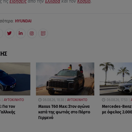
ς τις
ειδήσεις
από την
Ελλάδα
και τον
Κόσμο
.
σότερα:
HYUNDAI
ΣΗΣ
5
ΑΥΤΟΚΙΝΗΤΟ
06.08.26, 18:38
ΑΥΤΟΚΙΝΗΤΟ
06.08.26, 17:53
: Για τον
Maxus T60 Max: Στον αγώνα
Mercedes-Benz
Γαλλικής
κατά της φωτιάς στο Πόρτο
με όφελος 2.00
Γερμενό