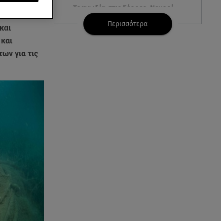
αλελειμμένα
Τραγωδία στις Σέρρες: Νεκροί
ικό
μητέρα και γιος σε τροχαίο
Περισσότερα
και
 και
07.08.26 , 10:17
ων για τις
Έξαλλη με θαμώνα η Ιουλία
Καλλιμάνη: «Εσένα σ’ αρέσει
αυτό;»
07.08.26 , 10:05
DS N°7 ÉLYSÉE: Για τον πρόεδρο
της Γαλλικής Δημοκρατίας
07.08.26 , 10:00
Νηστεία Δεκαπενταύγουστου:
φτιάξτε παστίτσιο με κιμά
μανιταριών
07.08.26 , 09:47
Κυψέλη: «Δεν μπορούσαμε να