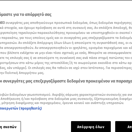
μαστε για το απόρρητό σας
603
συνεργάτες μας αποθηκεύουμε προσωπικά δεδομένα, όπως δεδομένα περιήγησης
κά στοιχεία, και έχουμε πρόσβαση σε αυτά στη συσκευή σας. Αν επιλέξετε Αποδοχή, θ
νεργοποίηση τεχνολογιών παρακολούθησης προκειμένου να υποστηριχθούν οι σκοποί
ι παρακάτω, για τους οποίους εμείς και οι συνεργάτες μας επεξεργαζόμαστε τα δεδομέ
υπηρεσιών. Αν επιλέξετε Απόρριψη όλων όλων ή αποσύρετε τη συγκατάθεσή σας, οι ε
 θα απενεργοποιηθούν. Αν απενεργοποιηθούν οι ιχνηλάτες, ορισμένο περιεχόμενο και κά
 που βλέπετε ενδέχεται να μην είναι τόσο σχετικές με εσάς. Μπορείτε να επανεμφανίσετ
ξετε τις επιλογές σας ή να αποσύρετε τη συναίνεσή σας ανά πάσα στιγμή πατώντας τον
προτιμήσεων στο κάτω μέρος της ιστοσελίδας [ή το αιωρούμενο εικονίδιο στο κάτω α
δας, εάν υπάρχει]. Οι επιλογές σας θα τεθούν σε ισχύ στον Ιστότοπος. Για περισσότερε
ότερα άρθρα μας στην αναζήτηση σας
την Πολιτική Απορρήτου μας.
.gr στις επιλογές σας
 οι συνεργάτες μας επεξεργαζόμαστε δεδομένα προκειμένου να παρασχ
Δείτε περισσότερα άρθρα μας στα αποτελέσματα αναζήτησης
ριβών δεδομένων γεωεντοπισμού. Ακριβής σάρωση χαρακτηριστικών συσκευής για αν
Add star.gr on Google
 Αποθήκευση ή/και πρόσβαση στα δεδομένα μιας συσκευής. Εξατομικευμένη διαφήμι
, μέτρηση διαφήμισης και περιεχομένου, έρευνα κοινού και ανάπτυξη υπηρεσιών.
συνεργατών (προμηθευτές)
tor Company (Hyundai Motor) και η Healthy Seas πραγματοπ
επιχείρηση καθαρισμού κατά μήκος της Δυτικής ακτής της Ε
η σκοπών
Απόρριψη όλων
Απ