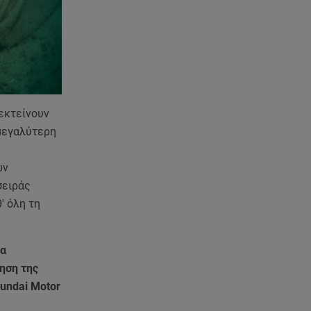
το πιστέψουμε»
07.08.26 , 09:47
Πασίγνωστη influencer «έφυγε»
από τη ζωή μετά από μάχη με
σπάνιο καρκίνο
πεκτείνουν
07.08.26 , 09:38
 μεγαλύτερη
Στη φυλακή ο δήμαρχος
Στυλίδας και άλλοι δύο για τη
φωτιά στη Βοιωτία
ων
σειράς
07.08.26 , 09:29
' όλη τη
Ανδρομάχη: «Συγγνώμη. Δεν
μπόρεσα να ανταπεξέλθω»
να
07.08.26 , 09:23
ηση της
Γουδή: Γυναίκα έπεσε από τον
yundai Motor
5ο όροφο πολυκατοικίας