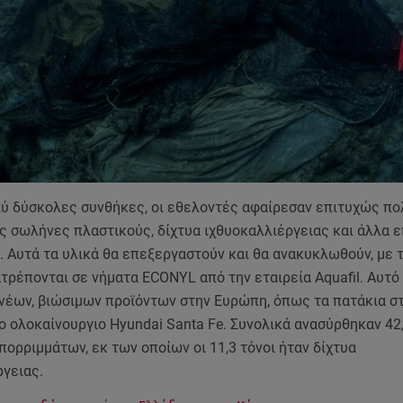
λύ δύσκολες συνθήκες, οι εθελοντές αφαίρεσαν επιτυχώς π
ς σωλήνες πλαστικούς, δίχτυα ιχθυοκαλλιέργειας και άλλα 
 Αυτά τα υλικά θα επεξεργαστούν και θα ανακυκλωθούν, με τ
τρέπονται σε νήματα ECONYL από την εταιρεία Aquafil. Αυτό
νέων, βιώσιμων προϊόντων στην Ευρώπη, όπως τα πατάκια στ
το ολοκαίνουργιο Hyundai Santa Fe. Συνολικά ανασύρθηκαν 42,
ορριμμάτων, εκ των οποίων οι 11,3 τόνοι ήταν δίχτυα
ργειας.