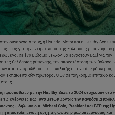
στην συνεργασία τους, η Hyundai Motor και η Healthy Seas ε
ειές τους για την αντιμετώπιση της θαλάσσιας ρύπανσης σε
ερωμένοι σε ένα βιώσιμο μέλλον, θα εργαστούν μαζί για την
η της θαλάσσιας ρύπανσης, την αποκατάσταση των θαλάσσι
των και την προώθηση μιας κυκλικής οικονομίας μέσω μιας 
και εκπαιδευτικών πρωτοβουλιών σε παγκόσμιο επίπεδο καθ
 έτους.
ας προσπάθειες με την Healthy Seas το 2024 στοχεύουν στο 
ε τις ενέργειες μας, αντιμετωπίζοντας την παγκόσμια πρόκλ
πανσης», δήλωσε ο κ. Michael Cole, President και CEO της H
ή η αποστολή είναι η αρχή της φετινής μας συνεργασίας και