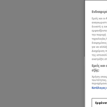
Ενδιαφερό
Εμείς και οι
αναγνωριστι
δυνατή η ε
εμφανίζοντα
την παροχή 
τεχνολογίες
διαφημίσεις
για να αλλά
Διαχείριση 
της ιστοσελί
Δείτε περισσ
ανατρέξτε σ
Πρόσθηκη star
Εμείς και
εξής:
Χρήση επακ
ταυτότητας.
περιεχόμενο
Κατάλογος 
Η Hyundai Mo
εκτεταμένη 
Εμφάνισ