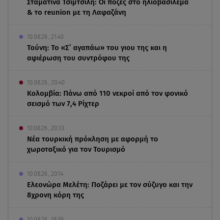
Σταματίνα Τσιμτσιλή: Οι πόζες στο ηλιοβασίλεμα
& το reunion με τη Λαφαζάνη
10.08.26 , 21:40
Τούνη: Το «Σ’ αγαπάω» του γιου της και η
αφιέρωση του συντρόφου της
10.08.26 , 20:40
Κολομβία: Πάνω από 110 νεκροί από τον φονικό
σεισμό των 7,4 Ρίχτερ
10.08.26 , 20:33
Νέα τουρκική πρόκληση με αφορμή το
χωροταξικό για τον Τουρισμό
10.08.26 , 20:14
Ελεονώρα Μελέτη: Ποζάρει με τον σύζυγο και την
8χρονη κόρη της
10.08.26 , 19:39