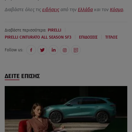
Διαβάστε όλες τις
ειδήσεις
από την
Ελλάδα
και τον
Κόσμο
.
|
Διαβάστε περισσότερα:
PIRELLI
|
|
PIRELLI CINTURATO ALL SEASON SF3
ΕΠΙΔΟΣΕΙΣ
ΤΙΤΛΟΣ
Follow us:
ΔΕΙΤΕ ΕΠΙΣΗΣ