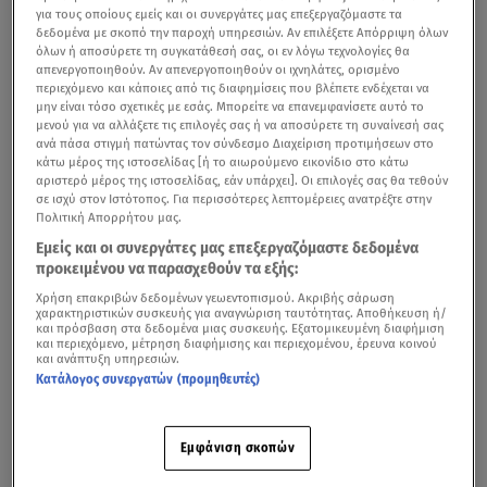
για τους οποίους εμείς και οι συνεργάτες μας επεξεργαζόμαστε τα
δεδομένα με σκοπό την παροχή υπηρεσιών. Αν επιλέξετε Απόρριψη όλων
όλων ή αποσύρετε τη συγκατάθεσή σας, οι εν λόγω τεχνολογίες θα
απενεργοποιηθούν. Αν απενεργοποιηθούν οι ιχνηλάτες, ορισμένο
περιεχόμενο και κάποιες από τις διαφημίσεις που βλέπετε ενδέχεται να
μην είναι τόσο σχετικές με εσάς. Μπορείτε να επανεμφανίσετε αυτό το
μενού για να αλλάξετε τις επιλογές σας ή να αποσύρετε τη συναίνεσή σας
ανά πάσα στιγμή πατώντας τον σύνδεσμο Διαχείριση προτιμήσεων στο
κάτω μέρος της ιστοσελίδας [ή το αιωρούμενο εικονίδιο στο κάτω
αριστερό μέρος της ιστοσελίδας, εάν υπάρχει]. Οι επιλογές σας θα τεθούν
σε ισχύ στον Ιστότοπος. Για περισσότερες λεπτομέρειες ανατρέξτε στην
Πολιτική Απορρήτου μας.
Εμείς και οι συνεργάτες μας επεξεργαζόμαστε δεδομένα
προκειμένου να παρασχεθούν τα εξής:
Χρήση επακριβών δεδομένων γεωεντοπισμού. Ακριβής σάρωση
χαρακτηριστικών συσκευής για αναγνώριση ταυτότητας. Αποθήκευση ή/
και πρόσβαση στα δεδομένα μιας συσκευής. Εξατομικευμένη διαφήμιση
και περιεχόμενο, μέτρηση διαφήμισης και περιεχομένου, έρευνα κοινού
και ανάπτυξη υπηρεσιών.
Κατάλογος συνεργατών (προμηθευτές)
Εμφάνιση σκοπών