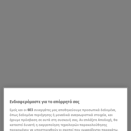
Ενδιαφερόμαστε για το απόρρητό σας
Εμείς και οι
603
συνεργάτες μας αποθηκεύουμε προσωπικά δεδομένα,
όπως δεδομένα περιήγησης ή μοναδικά αναγνωριστικά στοιχεία, και
έχουμε πρόσβαση σε αυτά στη συσκευή σας. Αν επιλέξετε Αποδοχή, θα
καταστεί δυνατή η ενεργοποίηση τεχνολογιών παρακολούθησης
προκειμένου να υποστηριχθούν οι σκοποί που εμφανίζονται παρακάτω,