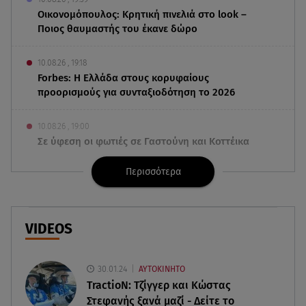
Οικονομόπουλος: Κρητική πινελιά στο look –
Ποιος θαυμαστής του έκανε δώρο
10.08.26 , 19:18
Forbes: Η Ελλάδα στους κορυφαίους
προορισμούς για συνταξιοδότηση το 2026
10.08.26 , 19:00
Σε ύφεση οι φωτιές σε Γαστούνη και Κοττέικα
στην Ηλεία
Περισσότερα
10.08.26 , 18:58
Lepas: Δείτε τι σημαίνει το όνομα της μάρκας
VIDEOS
10.08.26 , 18:52
Φαρμακείο πρώτων βοηθειών στο αυτοκίνητο: Τι
πρέπει να περιέχει
30.01.24
ΑΥΤΟΚΙΝΗΤΟ
TractioN: Τζίγγερ και Κώστας
Στεφανής ξανά μαζί - Δείτε το
10.08.26 , 18:45