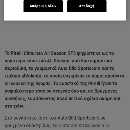
Απόρριψη όλων
Αποδοχή
Το Pirelli Cinturato All Season SF3 ψηφίστηκε ως το
καλύτερο ελαστικό All Season, από δύο σημαντικά
περιοδικά, το γερμανικό Auto Bild Sportscars και το
ιταλικό alVolante, τα οποία συγκρίναν τα κύρια προϊόντα
all season της αγοράς. Το ελαστικό της Pirelli ήταν το
ασφαλέστερο τόσο σε στεγνές όσο και σε βρεγμένες
συνθήκες, λαμβάνοντας πολύ θετικά σχόλια ακόμη και
στο χιόνι.
Στο συγκριτικό τεστ του Auto Bild Sportscars σε
βρεγμένο οδόστρώμα, το Cinturato All Season SF3