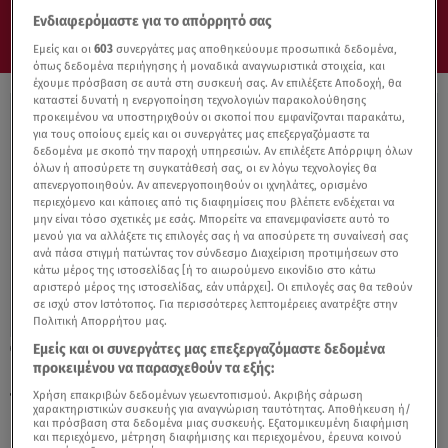
Ενδιαφερόμαστε για το απόρρητό σας
Εμείς και οι
603
συνεργάτες μας αποθηκεύουμε προσωπικά δεδομένα,
όπως δεδομένα περιήγησης ή μοναδικά αναγνωριστικά στοιχεία, και
έχουμε πρόσβαση σε αυτά στη συσκευή σας. Αν επιλέξετε Αποδοχή, θα
καταστεί δυνατή η ενεργοποίηση τεχνολογιών παρακολούθησης
προκειμένου να υποστηριχθούν οι σκοποί που εμφανίζονται παρακάτω,
για τους οποίους εμείς και οι συνεργάτες μας επεξεργαζόμαστε τα
δεδομένα με σκοπό την παροχή υπηρεσιών. Αν επιλέξετε Απόρριψη όλων
όλων ή αποσύρετε τη συγκατάθεσή σας, οι εν λόγω τεχνολογίες θα
απενεργοποιηθούν. Αν απενεργοποιηθούν οι ιχνηλάτες, ορισμένο
περιεχόμενο και κάποιες από τις διαφημίσεις που βλέπετε ενδέχεται να
μην είναι τόσο σχετικές με εσάς. Μπορείτε να επανεμφανίσετε αυτό το
μενού για να αλλάξετε τις επιλογές σας ή να αποσύρετε τη συναίνεσή σας
ανά πάσα στιγμή πατώντας τον σύνδεσμο Διαχείριση προτιμήσεων στο
κάτω μέρος της ιστοσελίδας [ή το αιωρούμενο εικονίδιο στο κάτω
αριστερό μέρος της ιστοσελίδας, εάν υπάρχει]. Οι επιλογές σας θα τεθούν
σε ισχύ στον Ιστότοπος. Για περισσότερες λεπτομέρειες ανατρέξτε στην
Πολιτική Απορρήτου μας.
Εμείς και οι συνεργάτες μας επεξεργαζόμαστε δεδομένα
19.07.21, 16:12
προκειμένου να παρασχεθούν τα εξής:
Νίκος Πορτοκάλογλου: Έγινε πρώτη φορά
παππούς!
Χρήση επακριβών δεδομένων γεωεντοπισμού. Ακριβής σάρωση
χαρακτηριστικών συσκευής για αναγνώριση ταυτότητας. Αποθήκευση ή/
και πρόσβαση στα δεδομένα μιας συσκευής. Εξατομικευμένη διαφήμιση
και περιεχόμενο, μέτρηση διαφήμισης και περιεχομένου, έρευνα κοινού