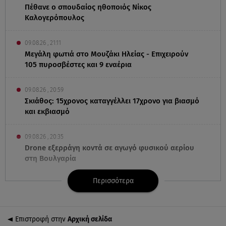
Πέθανε ο σπουδαίος ηθοποιός Νίκος
Καλογερόπουλος
09.08.26 , 21:11
Μεγάλη φωτιά στο Μουζάκι Ηλείας - Επιχειρούν
105 πυροσβέστες και 9 εναέρια
09.08.26 , 20:59
Σκιάθος: 15χρονος καταγγέλλει 17χρονο για βιασμό
και εκβιασμό
09.08.26 , 20:35
Drone εξερράγη κοντά σε αγωγό φυσικού αερίου
στη Βουλγαρία
Περισσότερα
09.08.26 , 20:29
«Ισλαμικό ΝΑΤΟ»: Τι σημαίνει η νέα συμμαχία για
την Ελλάδα
Επιστροφή στην
Αρχική σελίδα