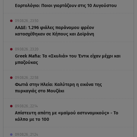
Εορτολόγιο: Ποιοι γιορτάζουν στις 10 Αυγούστου
09.08.26 , 23:50
ΑΑΔΕ: 1.296 φιάλες παράνομου φρέον
κατασχέθηκαν σε Κήπους και Δοϊράνη
09.08.26 , 23:20
Greek Mafia: Τα «Σκυλιά» του Έντικ είχαν μέχρι και
μπαζούκας
09.08.26 , 22:58
Φωτιά στην Ηλεία: Καλύτερη η εικόνα της
πυρκαγιάς στο Μουζάκι
09.08.26 , 22:14
Απίστευτη απάτη με «μαϊμού αστυνομικούς» - Το
κόλπο με το 100
09.08.26 , 21:24