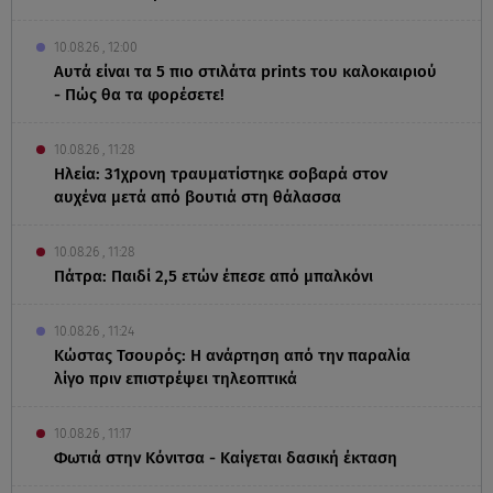
10.08.26 , 12:00
Αυτά είναι τα 5 πιο στιλάτα prints του καλοκαιριού
- Πώς θα τα φορέσετε!
10.08.26 , 11:28
Ηλεία: 31χρονη τραυματίστηκε σοβαρά στον
αυχένα μετά από βουτιά στη θάλασσα
10.08.26 , 11:28
Πάτρα: Παιδί 2,5 ετών έπεσε από μπαλκόνι
10.08.26 , 11:24
Κώστας Τσουρός: Η ανάρτηση από την παραλία
λίγο πριν επιστρέψει τηλεοπτικά
10.08.26 , 11:17
Φωτιά στην Κόνιτσα - Καίγεται δασική έκταση