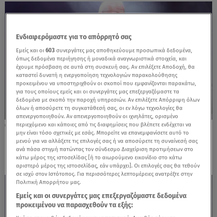
Ενδιαφερόμαστε για το απόρρητό σας
Εμείς και οι
603
συνεργάτες μας αποθηκεύουμε προσωπικά δεδομένα,
όπως δεδομένα περιήγησης ή μοναδικά αναγνωριστικά στοιχεία, και
έχουμε πρόσβαση σε αυτά στη συσκευή σας. Αν επιλέξετε Αποδοχή, θα
καταστεί δυνατή η ενεργοποίηση τεχνολογιών παρακολούθησης
προκειμένου να υποστηριχθούν οι σκοποί που εμφανίζονται παρακάτω,
για τους οποίους εμείς και οι συνεργάτες μας επεξεργαζόμαστε τα
δεδομένα με σκοπό την παροχή υπηρεσιών. Αν επιλέξετε Απόρριψη όλων
όλων ή αποσύρετε τη συγκατάθεσή σας, οι εν λόγω τεχνολογίες θα
απενεργοποιηθούν. Αν απενεργοποιηθούν οι ιχνηλάτες, ορισμένο
περιεχόμενο και κάποιες από τις διαφημίσεις που βλέπετε ενδέχεται να
06.11.25, 14:37
μην είναι τόσο σχετικές με εσάς. Μπορείτε να επανεμφανίσετε αυτό το
Νίκος Πορτοκάλογλου: Η σπάνια εμφάνιση
μενού για να αλλάξετε τις επιλογές σας ή να αποσύρετε τη συναίνεσή σας
με τη σύζυγό του
ανά πάσα στιγμή πατώντας τον σύνδεσμο Διαχείριση προτιμήσεων στο
κάτω μέρος της ιστοσελίδας [ή το αιωρούμενο εικονίδιο στο κάτω
αριστερό μέρος της ιστοσελίδας, εάν υπάρχει]. Οι επιλογές σας θα τεθούν
σε ισχύ στον Ιστότοπος. Για περισσότερες λεπτομέρειες ανατρέξτε στην
Πολιτική Απορρήτου μας.
Εμείς και οι συνεργάτες μας επεξεργαζόμαστε δεδομένα
προκειμένου να παρασχεθούν τα εξής: