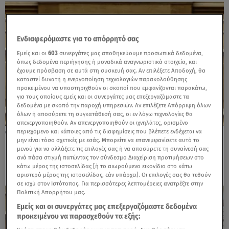
Ενδιαφερόμαστε για το απόρρητό σας
Εμείς και οι
603
συνεργάτες μας αποθηκεύουμε προσωπικά δεδομένα,
όπως δεδομένα περιήγησης ή μοναδικά αναγνωριστικά στοιχεία, και
έχουμε πρόσβαση σε αυτά στη συσκευή σας. Αν επιλέξετε Αποδοχή, θα
καταστεί δυνατή η ενεργοποίηση τεχνολογιών παρακολούθησης
προκειμένου να υποστηριχθούν οι σκοποί που εμφανίζονται παρακάτω,
για τους οποίους εμείς και οι συνεργάτες μας επεξεργαζόμαστε τα
δεδομένα με σκοπό την παροχή υπηρεσιών. Αν επιλέξετε Απόρριψη όλων
όλων ή αποσύρετε τη συγκατάθεσή σας, οι εν λόγω τεχνολογίες θα
απενεργοποιηθούν. Αν απενεργοποιηθούν οι ιχνηλάτες, ορισμένο
περιεχόμενο και κάποιες από τις διαφημίσεις που βλέπετε ενδέχεται να
14.10.25, 18:38
μην είναι τόσο σχετικές με εσάς. Μπορείτε να επανεμφανίσετε αυτό το
Νίκη Κεραμέως: Τι απάντησε για την
μενού για να αλλάξετε τις επιλογές σας ή να αποσύρετε τη συναίνεσή σας
ίδρυση Νομική Σχολής στην Πάτρα
ανά πάσα στιγμή πατώντας τον σύνδεσμο Διαχείριση προτιμήσεων στο
κάτω μέρος της ιστοσελίδας [ή το αιωρούμενο εικονίδιο στο κάτω
αριστερό μέρος της ιστοσελίδας, εάν υπάρχει]. Οι επιλογές σας θα τεθούν
σε ισχύ στον Ιστότοπος. Για περισσότερες λεπτομέρειες ανατρέξτε στην
Πολιτική Απορρήτου μας.
Εμείς και οι συνεργάτες μας επεξεργαζόμαστε δεδομένα
προκειμένου να παρασχεθούν τα εξής: