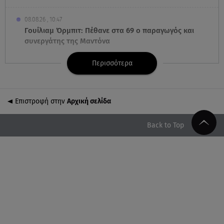
08.08.26 , 10:47
Γουίλιαμ Όρμπιτ: Πέθανε στα 69 ο παραγωγός και
συνεργάτης της Μαντόνα
Περισσότερα
08.08.26 , 10:46
Φωτιά σε κτίριο στην Κουμουνδούρου -
Απεγκλωβίστηκε ένα άτομο
Επιστροφή στην
Αρχική σελίδα
08.08.26 , 10:12
Ιός του Δυτικού Νείλου: Στο «κόκκινο» η Αττική –
Back to Top
Πώς να προστατευτείτε;
08.08.26 , 10:11
Λίλα Μπακλέση: Γέννησε τον γιο της η ηθοποιός - Η
πρώτη φωτογραφία
08.08.26 , 10:00
Νηστίσιμη συνταγή για να φτιάξετε χαλβά με