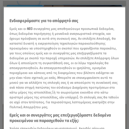
Ενδιαφερόμαστε για το απόρρητό σας
Εμείς και οι
603
συνεργάτες μας αποθηκεύουμε προσωπικά δεδομένα,
όπως δεδομένα περιήγησης ή μοναδικά αναγνωριστικά στοιχεία, και
έχουμε πρόσβαση σε αυτά στη συσκευή σας. Αν επιλέξετε Αποδοχή, θα
καταστεί δυνατή η ενεργοποίηση τεχνολογιών παρακολούθησης
προκειμένου να υποστηριχθούν οι σκοποί που εμφανίζονται παρακάτω,
για τους οποίους εμείς και οι συνεργάτες μας επεξεργαζόμαστε τα
δεδομένα με σκοπό την παροχή υπηρεσιών. Αν επιλέξετε Απόρριψη όλων
όλων ή αποσύρετε τη συγκατάθεσή σας, οι εν λόγω τεχνολογίες θα
απενεργοποιηθούν. Αν απενεργοποιηθούν οι ιχνηλάτες, ορισμένο
περιεχόμενο και κάποιες από τις διαφημίσεις που βλέπετε ενδέχεται να
24.10.25, 11:23
μην είναι τόσο σχετικές με εσάς. Μπορείτε να επανεμφανίσετε αυτό το
Γιάννης Στάνκογλου: Όσα είπε για τη
μενού για να αλλάξετε τις επιλογές σας ή να αποσύρετε τη συναίνεσή σας
συμμετοχή του στα Φαντάσματα
ανά πάσα στιγμή πατώντας τον σύνδεσμο Διαχείριση προτιμήσεων στο
κάτω μέρος της ιστοσελίδας [ή το αιωρούμενο εικονίδιο στο κάτω
αριστερό μέρος της ιστοσελίδας, εάν υπάρχει]. Οι επιλογές σας θα τεθούν
σε ισχύ στον Ιστότοπος. Για περισσότερες λεπτομέρειες ανατρέξτε στην
Πολιτική Απορρήτου μας.
Εμείς και οι συνεργάτες μας επεξεργαζόμαστε δεδομένα
προκειμένου να παρασχεθούν τα εξής:
Χρήση επακριβών δεδομένων γεωεντοπισμού. Ακριβής σάρωση