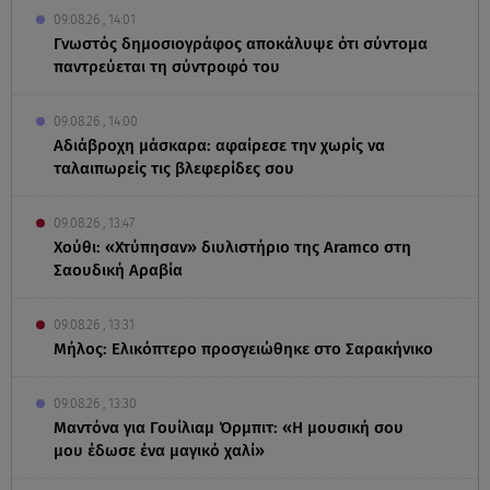
09.08.26 , 14:01
Γνωστός δημοσιογράφος αποκάλυψε ότι σύντομα
παντρεύεται τη σύντροφό του
09.08.26 , 14:00
Αδιάβροχη μάσκαρα: αφαίρεσε την χωρίς να
ταλαιπωρείς τις βλεφερίδες σου
09.08.26 , 13:47
Χούθι: «Χτύπησαν» διυλιστήριο της Aramco στη
Σαουδική Αραβία
09.08.26 , 13:31
Μήλος: Ελικόπτερο προσγειώθηκε στο Σαρακήνικο
09.08.26 , 13:30
Μαντόνα για Γουίλιαμ Όρμπιτ: «Η μουσική σου
μου έδωσε ένα μαγικό χαλί»