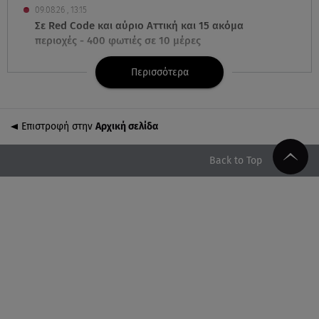
09.08.26 , 13:15
Σε Red Code και αύριο Αττική και 15 ακόμα
περιοχές - 400 φωτιές σε 10 μέρες
Περισσότερα
09.08.26 , 12:54
Βαλέρια Χοψονίδου: Βάφτισε τον γιο της στη
Βουλιαγμένη - Το όνομα που πήρε
Επιστροφή στην
Αρχική σελίδα
09.08.26 , 12:44
Ερυθρός Σταυρός: Άγρια επίθεση σε νοσηλεύτρια
Back to Top
στα Επείγοντα
09.08.26 , 12:28
Πάρος: Χωρίς ναυαγοσώστη η πισίνα του beach
bar όπου πνίγηκε ο 4χρονος
09.08.26 , 12:20
Hyundai και Healthy Seas: Καθάρισαν 36 τόνους
θαλάσσια απορρίμματα