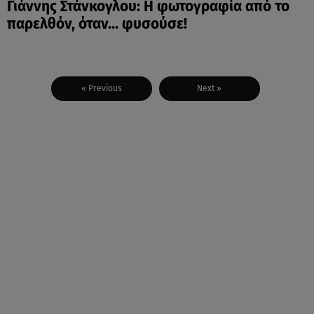
Γιάννης Στάνκογλου: Η φωτογραφία από το
παρελθόν, όταν... φυσούσε!
« Previous
Next »