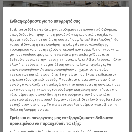
Ενδιαφερόμαστε για το απόρρητό σας
Εμείς και οι
603
συνεργάτες μας αποθηκεύουμε προσωπικά δεδομένα,
όπως δεδομένα περιήγησης ή μοναδικά αναγνωριστικά στοιχεία, και
έχουμε πρόσβαση σε αυτά στη συσκευή σας. Αν επιλέξετε Αποδοχή, θα
καταστεί δυνατή η ενεργοποίηση τεχνολογιών παρακολούθησης
προκειμένου να υποστηριχθούν οι σκοποί που εμφανίζονται παρακάτω,
για τους οποίους εμείς και οι συνεργάτες μας επεξεργαζόμαστε τα
δεδομένα με σκοπό την παροχή υπηρεσιών. Αν επιλέξετε Απόρριψη όλων
όλων ή αποσύρετε τη συγκατάθεσή σας, οι εν λόγω τεχνολογίες θα
απενεργοποιηθούν. Αν απενεργοποιηθούν οι ιχνηλάτες, ορισμένο
περιεχόμενο και κάποιες από τις διαφημίσεις που βλέπετε ενδέχεται να
17.05.26, 11:29
μην είναι τόσο σχετικές με εσάς. Μπορείτε να επανεμφανίσετε αυτό το
Άγιοι Ανάργυροι: Υποσιτισμένα τα τρία
μενού για να αλλάξετε τις επιλογές σας ή να αποσύρετε τη συναίνεσή σας
παιδιά που ζούσαν στην τρώγλη
ανά πάσα στιγμή πατώντας τον σύνδεσμο Διαχείριση προτιμήσεων στο
κάτω μέρος της ιστοσελίδας [ή το αιωρούμενο εικονίδιο στο κάτω
αριστερό μέρος της ιστοσελίδας, εάν υπάρχει]. Οι επιλογές σας θα τεθούν
σε ισχύ στον Ιστότοπος. Για περισσότερες λεπτομέρειες ανατρέξτε στην
Πολιτική Απορρήτου μας.
Εμείς και οι συνεργάτες μας επεξεργαζόμαστε δεδομένα
προκειμένου να παρασχεθούν τα εξής:
Χρήση επακριβών δεδομένων γεωεντοπισμού. Ακριβής σάρωση