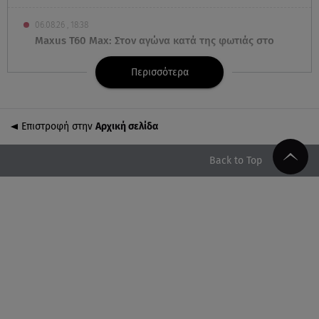
06.08.26 , 18:38
Maxus T60 Max: Στον αγώνα κατά της φωτιάς στο
Πόρτο Γερμενό
Περισσότερα
06.08.26 , 18:35
Καιρός: Επιστρέφουν οι ισχυροί άνεμοι - Υψηλός ο
κίνδυνος πυρκαγιάς
Επιστροφή στην
Αρχική σελίδα
06.08.26 , 18:30
Back to Top
Ελενα Τσαβαλιά: Η throwback φωτογραφία της με
μπικίνι!
06.08.26 , 18:12
Τουρισμός για Όλους 2026-2027: Ποια ΑΦΜ κάνουν
σήμερα αίτηση
06.08.26 , 17:53
Mercedes-Benz GLB: Τώρα με όφελος 2.000 ευρώ