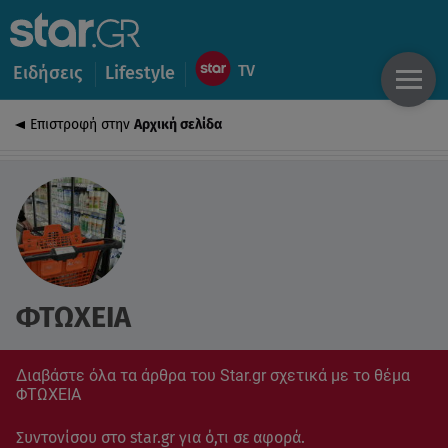
Ειδήσεις
Lifestyle
Επιστροφή στην
Αρχική σελίδα
ΦΤΩΧΕΙΑ
Διαβάστε όλα τα άρθρα του Star.gr σχετικά με το θέμα
ΦΤΩΧΕΙΑ
Συντονίσου στο star.gr για ό,τι σε αφορά.