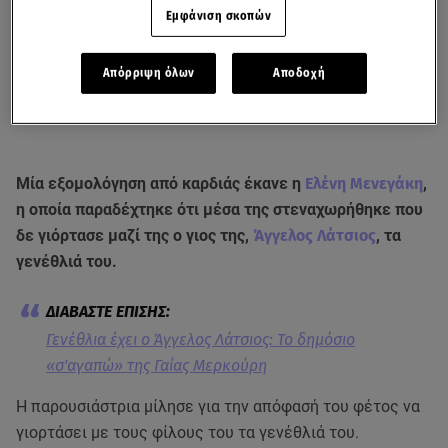
Εμφάνιση σκοπών
Απόρριψη όλων
Αποδοχή
Μία εξομολόγηση από καρδιάς έκανε η
Ελένη Μενεγάκη
,
η οποία παραδέχτηκε ότι μέσα της στεναχωρήθηκε που
δε γιόρτασε μαζί της ο γιος της,
Άγγελος Λάτσιος
, τα
γενέθλιά του.
Γενέθλια έχει ο Άγγελος Λάτσιος: Το δημόσιο
«σ'αγαπώ» της Γαίας Μερκούρη
Η παρουσιάστρια μίλησε για την απόφασή του φέτος να
γιορτάσει με τους φίλους του τα γενέθλιά του.