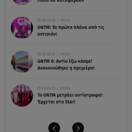
Ποιοι θα καταφέρουν
αστυνομικοί της ΔΙΑΣ
09.08.26 , 03:00
08.09.25
MEDIA
Εορτολόγιο: Ποιοι γιορτάζουν στις 9 Αυγούστου
GNTM: Τα πρώτα πλάνα από τις
οντισιόν!
08.08.26 , 23:55
Αττική: Μπαράζ διαρρήξεων – Λεία 70.000 ευρώ
από μεζονέτα
05.09.25
MEDIA
GNTM 6: Αντίο έξω κόσμε!
Ανακοινώθηκε η πρεμιέρα!
02.09.25
MEDIA
Το GNTM μετράει αντίστροφα!
Έρχεται στο Star!