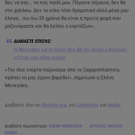
θες να πας… να πας παιδί μου. Πήγαινε πήγαινε, δεν θα
στο χαλάσω. Δεν το είπα τόσο δραματικά αλλά μέσα μου
έλεγα… πω πω 20 χρόνια θα είναι η πρώτη φορά που
μαζευόμαστε και θα λείπει ο εορτάζων».
Η Μενεγάκη για τη νύφη που θα της φέρει ο Άγγελος:
«Ο γιος μου είναι μωρό»
«Την ίδια τούρτα παίρνουμε από το ζαχαροπλαστείο,
πρέπει να μας έχουν βαρεθεί», σημείωσε η Ελένη
Μενεγάκη.
Διαβάστε όλα τα
lifestyle νεα
, για
Celebrities
και
Media
.
|
|
Διαβάστε περισσότερα:
ΕΛΕΝΗ ΜΕΝΕΓΑΚΗ
ΑΓΓΕΛΟΣ ΛΑΤΣΙΟΣ
ΕΛΕΝΗ