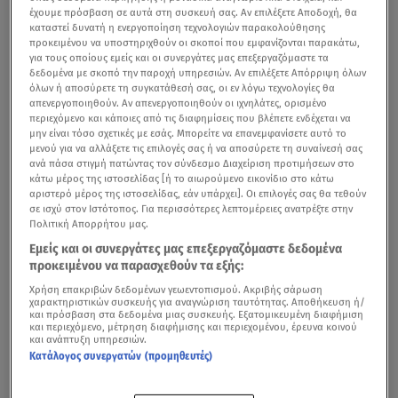
έχουμε πρόσβαση σε αυτά στη συσκευή σας. Αν επιλέξετε Αποδοχή, θα
καταστεί δυνατή η ενεργοποίηση τεχνολογιών παρακολούθησης
προκειμένου να υποστηριχθούν οι σκοποί που εμφανίζονται παρακάτω,
για τους οποίους εμείς και οι συνεργάτες μας επεξεργαζόμαστε τα
δεδομένα με σκοπό την παροχή υπηρεσιών. Αν επιλέξετε Απόρριψη όλων
όλων ή αποσύρετε τη συγκατάθεσή σας, οι εν λόγω τεχνολογίες θα
απενεργοποιηθούν. Αν απενεργοποιηθούν οι ιχνηλάτες, ορισμένο
περιεχόμενο και κάποιες από τις διαφημίσεις που βλέπετε ενδέχεται να
μην είναι τόσο σχετικές με εσάς. Μπορείτε να επανεμφανίσετε αυτό το
μενού για να αλλάξετε τις επιλογές σας ή να αποσύρετε τη συναίνεσή σας
ανά πάσα στιγμή πατώντας τον σύνδεσμο Διαχείριση προτιμήσεων στο
κάτω μέρος της ιστοσελίδας [ή το αιωρούμενο εικονίδιο στο κάτω
αριστερό μέρος της ιστοσελίδας, εάν υπάρχει]. Οι επιλογές σας θα τεθούν
σε ισχύ στον Ιστότοπος. Για περισσότερες λεπτομέρειες ανατρέξτε στην
Πολιτική Απορρήτου μας.
Εμείς και οι συνεργάτες μας επεξεργαζόμαστε δεδομένα
προκειμένου να παρασχεθούν τα εξής:
Χρήση επακριβών δεδομένων γεωεντοπισμού. Ακριβής σάρωση
χαρακτηριστικών συσκευής για αναγνώριση ταυτότητας. Αποθήκευση ή/
και πρόσβαση στα δεδομένα μιας συσκευής. Εξατομικευμένη διαφήμιση
και περιεχόμενο, μέτρηση διαφήμισης και περιεχομένου, έρευνα κοινού
και ανάπτυξη υπηρεσιών.
Κατάλογος συνεργατών (προμηθευτές)