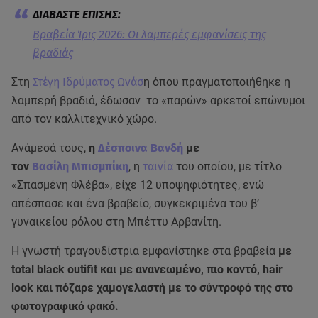
Βραβεία Ίρις 2026: Oι λαμπερές εμφανίσεις της
βραδιάς
Στη
Στέγη Ιδρύματος Ωνάσ
η όπου πραγματοποιήθηκε η
λαμπερή βραδιά, έδωσαν το «παρών» αρκετοί επώνυμοι
από τον καλλιτεχνικό χώρο.
Ανάμεσά τους,
η
Δέσποινα Βανδή
με
τον
Βασίλη Μπισμπίκη
, η
ταινία
του οποίου, με τίτλο
«Σπασμένη Φλέβα», είχε 12 υποψηφιότητες, ενώ
απέσπασε και ένα βραβείο, συγκεκριμένα του β’
γυναικείου ρόλου στη Μπέττυ Αρβανίτη.
Η γνωστή τραγουδίστρια εμφανίστηκε στα βραβεία
με
total black outifit και με ανανεωμένο, πιο κοντό, hair
look και πόζαρε χαμογελαστή με το σύντροφό της στο
φωτογραφικό φακό.