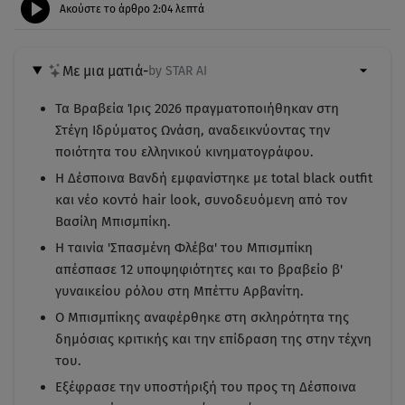
Ακούστε το άρθρο
2:04
λεπτά
Με μια ματιά
-
by STAR AI
Τα Βραβεία Ίρις 2026 πραγματοποιήθηκαν στη
Στέγη Ιδρύματος Ωνάση, αναδεικνύοντας την
ποιότητα του ελληνικού κινηματογράφου.
Η Δέσποινα Βανδή εμφανίστηκε με total black outfit
και νέο κοντό hair look, συνοδευόμενη από τον
Βασίλη Μπισμπίκη.
Η ταινία 'Σπασμένη Φλέβα' του Μπισμπίκη
απέσπασε 12 υποψηφιότητες και το βραβείο β'
γυναικείου ρόλου στη Μπέττυ Αρβανίτη.
Ο Μπισμπίκης αναφέρθηκε στη σκληρότητα της
δημόσιας κριτικής και την επίδραση της στην τέχνη
του.
Εξέφρασε την υποστήριξή του προς τη Δέσποινα