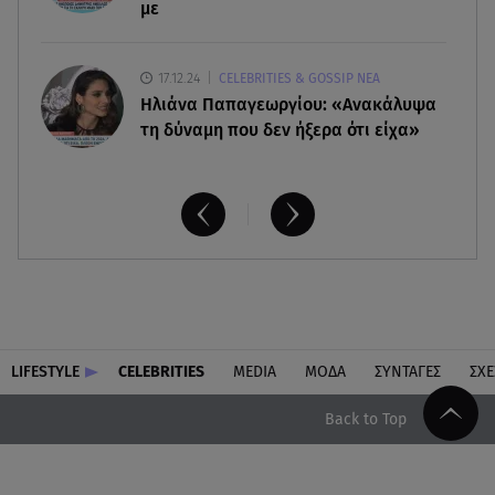
με
17.12.24
CELEBRITIES & GOSSIP ΝΕΑ
Ηλιάνα Παπαγεωργίου: «Ανακάλυψα
τη δύναμη που δεν ήξερα ότι είχα»
LIFESTYLE
CELEBRITIES
MEDIA
ΜΟΔΑ
ΣΥΝΤΑΓΕΣ
ΣΧΕ
Back to Top