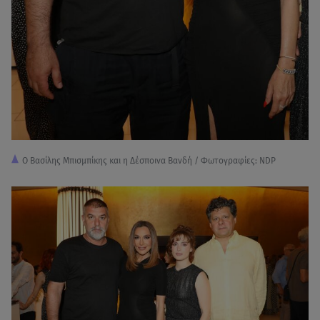
Ο Βασίλης Μπισμπίκης και η Δέσποινα Βανδή / Φωτογραφίες: NDP