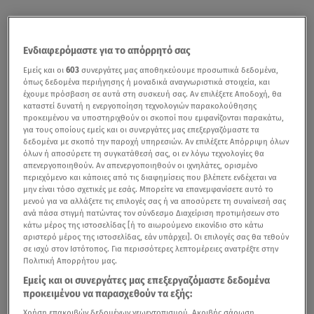
Ενδιαφερόμαστε για το απόρρητό σας
Εμείς και οι
603
συνεργάτες μας αποθηκεύουμε προσωπικά δεδομένα,
όπως δεδομένα περιήγησης ή μοναδικά αναγνωριστικά στοιχεία, και
έχουμε πρόσβαση σε αυτά στη συσκευή σας. Αν επιλέξετε Αποδοχή, θα
καταστεί δυνατή η ενεργοποίηση τεχνολογιών παρακολούθησης
προκειμένου να υποστηριχθούν οι σκοποί που εμφανίζονται παρακάτω,
για τους οποίους εμείς και οι συνεργάτες μας επεξεργαζόμαστε τα
δεδομένα με σκοπό την παροχή υπηρεσιών. Αν επιλέξετε Απόρριψη όλων
όλων ή αποσύρετε τη συγκατάθεσή σας, οι εν λόγω τεχνολογίες θα
απενεργοποιηθούν. Αν απενεργοποιηθούν οι ιχνηλάτες, ορισμένο
περιεχόμενο και κάποιες από τις διαφημίσεις που βλέπετε ενδέχεται να
μην είναι τόσο σχετικές με εσάς. Μπορείτε να επανεμφανίσετε αυτό το
μενού για να αλλάξετε τις επιλογές σας ή να αποσύρετε τη συναίνεσή σας
ανά πάσα στιγμή πατώντας τον σύνδεσμο Διαχείριση προτιμήσεων στο
κάτω μέρος της ιστοσελίδας [ή το αιωρούμενο εικονίδιο στο κάτω
αριστερό μέρος της ιστοσελίδας, εάν υπάρχει]. Οι επιλογές σας θα τεθούν
σε ισχύ στον Ιστότοπος. Για περισσότερες λεπτομέρειες ανατρέξτε στην
Πολιτική Απορρήτου μας.
Εμείς και οι συνεργάτες μας επεξεργαζόμαστε δεδομένα
προκειμένου να παρασχεθούν τα εξής:
Χρήση επακριβών δεδομένων γεωεντοπισμού. Ακριβής σάρωση