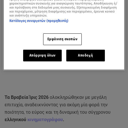
χαρακτηριστικών συσκευής για αναγνώριση ταυτότητας. Αποθήκευση ή/
και πρόσβαση στα δεδομένα μιας συσκευής. Εξατομικευμένη διαφήμιση
και περιεχόμενο, μέτρηση διαφήμισης και περιεχομένου, έρευνα κοινού
και ανάπτυξη υπηρεσιών.
Κατάλογος συνεργατών (προμηθευτές)
Εμφάνιση σκοπών
Απόρριψη όλων
Αποδοχή
Τα Βραβεία Ίρις 2026
ολοκληρώθηκαν με μεγάλη
επιτυχία, αναδεικνύοντας για ακόμη μία φορά την
ποιότητα, το εύρος και τη δυναμική του σύγχρονου
ελληνικού
κινηματογράφου
.