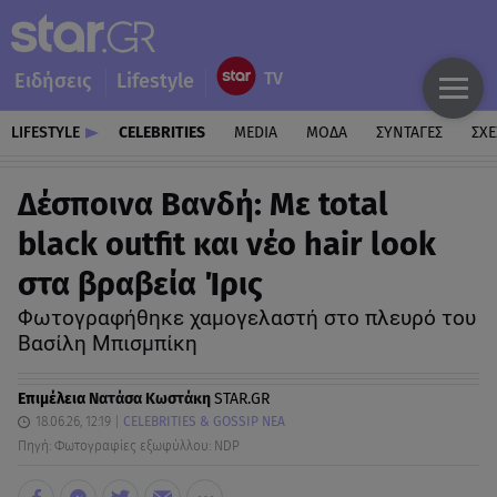
Ειδήσεις
Lifestyle
LIFESTYLE
CELEBRITIES
MEDIA
ΜΟΔΑ
ΣΥΝΤΑΓΕΣ
ΣΧΕ
Δέσποινα Βανδή: Με total
black outfit και νέο hair look
στα βραβεία Ίρις
Φωτογραφήθηκε χαμογελαστή στο πλευρό του
Βασίλη Μπισμπίκη
Επιμέλεια
Νατάσα Κωστάκη
STAR.GR
18.06.26, 12:19
CELEBRITIES & GOSSIP ΝΕΑ
Πηγή: Φωτογραφίες εξωφύλλου: NDP