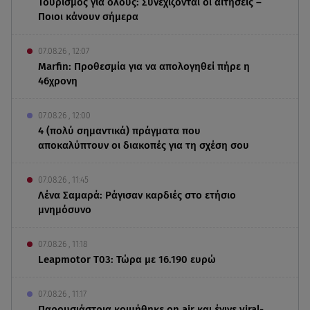
Τουρισμός για όλους: Συνεχίζονται οι αιτήσεις –
Ποιοι κάνουν σήμερα
07.08.26 , 12:07
Marfin: Προθεσμία για να απολογηθεί πήρε η
46χρονη
07.08.26 , 12:00
4 (πολύ σημαντικά) πράγματα που
αποκαλύπτουν οι διακοπές για τη σχέση σου
07.08.26 , 11:45
Λένα Σαμαρά: Ράγισαν καρδιές στο ετήσιο
μνημόσυνο
07.08.26 , 11:18
Leapmotor T03: Τώρα με 16.190 ευρώ
07.08.26 , 11:17
Παρουσιάστρια κοιμήθηκε on air και έγινε viral-