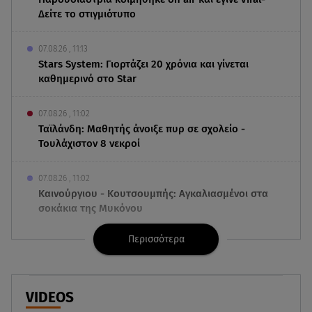
Δείτε το στιγμιότυπο
07.08.26 , 11:13
Stars System: Γιορτάζει 20 χρόνια και γίνεται
καθημερινό στο Star
07.08.26 , 11:02
Ταϊλάνδη: Μαθητής άνοιξε πυρ σε σχολείο -
Τουλάχιστον 8 νεκροί
07.08.26 , 11:02
Καινούργιου - Κουτσουμπής: Αγκαλιασμένοι στα
σοκάκια της Μυκόνου
Περισσότερα
07.08.26 , 10:50
Μαρία Μενούνος: Τα στιγμιότυπα με ελληνικό
άρωμα και ο απολογισμός
VIDEOS
07.08.26 , 10:24