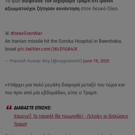
Το Ιράν
διέψευσε τον ισχυρισμό Τραμπ ότι Ιρανοί
αξιωματούχοι ζήτησαν συνάντηση
στον Λευκό Οίκο.
🚨
#IsraeliranWar
An Iranian missile hit the Soroka Hospital in Beersheba,
Israel
pic.twitter.com/JKcD1G64IX
— Pranesh Kumar Roy (@roypranesh)
June 19, 2025
«Υπάρχει μια πολύ μεγάλη διαφορά μεταξύ του τώρα και
του πριν από μία εβδομάδα»,
είπε ο Τραμπ.
Χαμενεΐ: Το Ισραήλ θα τιμωρηθεί - Γελοίες οι δηλώσεις
Τραμπ