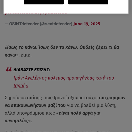
Beersheba in Southern Israel.
pic.twitter.com/JHpwZsR6oC
— OSINTdefender (@sentdefender)
June 19, 2025
«Ίσως το κάνω. Ίσως δεν το κάνω. Ουδείς ξέρει τι θα
κάνω»
, είπε.
Ιράν: Ανελέητος πόλεμος προπαγάνδας κατά του
Ισραήλ
Σημείωσε επίσης πως Ιρανοί αξιωματούχοι
επιχείρησαν
να επικοινωνήσουν μαζί του
για να βρεθεί μια λύση,
αλλά υπογράμμισε πως
«είναι πολύ αργά για
συνομιλίες».