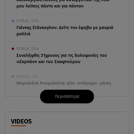
μου λείπεις πάντα και για πάντα»
07.08.26 , 13:16
Γιάννης Στάνκογλου: Δείτε τον έφηβο με μακριά
μαλλιά
07.08.26 , 13:04
Συνελήφθη 31χρονος για τις δολοφονίες του
«Ζαμπόν» και του Σκαφτούρου
07.08.26 , 12:51
Μαριαλένα Ρουμελιώτη: Δύο -υπέροχοι- μήνες
τον γιο της
Περισσότερα
07.08.26 , 12:35
Τουρισμός για όλους: Συνεχίζονται οι αιτήσεις –
Ποιοι κάνουν σήμερα
VIDEOS
07.08.26 , 12:07