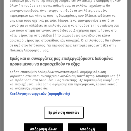
δεδομένα με σκοπό την παροχή υπηρεσιών. Αν επιλέξετε Απόρριψη όλων
Με το ένα πόδι στον πόλεμο οι ΗΠΑ – Ο ρόλος της
όλων ή αποσύρετε τη συγκατάθεσή σας, οι εν λόγω τεχνολογίες θα
Σούδας
απενεργοποιηθούν. Αν απενεργοποιηθούν οι ιχνηλάτες, ορισμένο
περιεχόμενο και κάποιες από τις διαφημίσεις που βλέπετε ενδέχεται να
μην είναι τόσο σχετικές με εσάς. Μπορείτε να επανεμφανίσετε αυτό το
Ορισμένες από τις πηγές του Bloomberg ανέφεραν πως
μενού για να αλλάξετε τις επιλογές σας ή να αποσύρετε τη συναίνεσή σας
γίνονται σχεδιασμοί για βομβαρδισμούς το
ανά πάσα στιγμή πατώντας τον σύνδεσμο Διαχείριση προτιμήσεων στο
κάτω μέρος της ιστοσελίδας [ή το αιωρούμενο εικονίδιο στο κάτω
Σαββατοκύριακο.
αριστερό μέρος της ιστοσελίδας, εάν υπάρχει]. Οι επιλογές σας θα τεθούν
σε ισχύ στον Ιστότοπος. Για περισσότερες λεπτομέρειες ανατρέξτε στην
Τραμπ: «Ίσως το κάνω, ίσως δεν το
Πολιτική Απορρήτου μας.
Εμείς και οι συνεργάτες μας επεξεργαζόμαστε δεδομένα
κάνω»
προκειμένου να παρασχεθούν τα εξής:
Χρήση επακριβών δεδομένων γεωεντοπισμού. Ακριβής σάρωση
Χθες, ο Ντόναλντ Τραμπ, κάνοντας δηλώσεις στους
χαρακτηριστικών συσκευής για αναγνώριση ταυτότητας. Αποθήκευση ή/
και πρόσβαση στα δεδομένα μιας συσκευής. Εξατομικευμένη διαφήμιση
δημοσιογράφους έξω από τον Λευκό Οίκο
άφησε
και περιεχόμενο, μέτρηση διαφήμισης και περιεχομένου, έρευνα κοινού
ανοιχτό το ενδεχόμενο μιας αμερικανικής επέμβασης
και ανάπτυξη υπηρεσιών.
Κατάλογος συνεργατών (προμηθευτές)
στο Ιράν.
Εμφάνιση σκοπών
Footage showing the moment that a ballistic missile fired
by Iran impacted Soroka Medical Center within the city of
Απόρριψη όλων
Αποδοχή