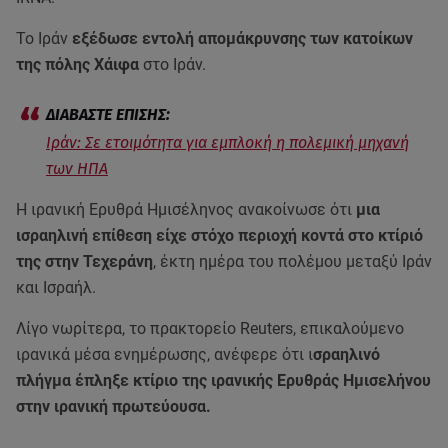
Το Ιράν
εξέδωσε εντολή απομάκρυνσης των κατοίκων
της πόλης Χάιφα
στο Ιράν.
Ιράν: Σε ετοιμότητα για εμπλοκή η πολεμική μηχανή
των ΗΠΑ
Η ιρανική Ερυθρά Ημισέληνος ανακοίνωσε ότι
μια
ισραηλινή επίθεση είχε στόχο περιοχή κοντά στο κτίριό
της στην Τεχεράνη
, έκτη ημέρα του πολέμου μεταξύ Ιράν
και Ισραήλ.
Λίγο νωρίτερα, το πρακτορείο Reuters, επικαλούμενο
ιρανικά μέσα ενημέρωσης, ανέφερε ότι ι
σραηλινό
πλήγμα έπληξε κτίριο της ιρανικής Ερυθράς Ημισελήνου
στην ιρανική πρωτεύουσα.