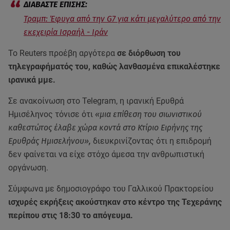
Τραμπ: Έφυγα από την G7 για κάτι μεγαλύτερο από την
εκεχειρία Ισραήλ - Ιράν
Το Reuters προέβη αργότερα
σε διόρθωση του
τηλεγραφήματός του, καθώς λανθασμένα επικαλέστηκε
ιρανικά μμε.
Σε ανακοίνωση στο Telegram, η ιρανική Ερυθρά
Ημισέληνος τόνισε ότι
«μια επίθεση του σιωνιστικού
καθεστώτος έλαβε χώρα κοντά στο Κτίριο Ειρήνης της
Ερυθράς Ημισελήνου»,
διευκρινίζοντας ότι η επιδρομή
δεν φαίνεται να είχε στόχο άμεσα την ανθρωπιστική
οργάνωση.
Σύμφωνα με δημοσιογράφο του Γαλλικού Πρακτορείου
ισχυρές εκρήξεις ακούστηκαν στο κέντρο της Τεχεράνης
περίπου στις 18:30 το απόγευμα.