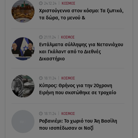
24.12.24
ΚΟΣΜΟΣ
Marfin: Προθεσμία για να απολογηθεί πήρε η
Χριστούγεννα στον κόσμο: Tα ξωτικά,
46χρονη
τα δώρα, το μενού &
07.08.26 , 12:00
4 (πολύ σημαντικά) πράγματα που
21.11.24
ΚΟΣΜΟΣ
αποκαλύπτουν οι διακοπές για τη σχέση σου
Εντάλματα σύλληψης για Νετανιάχου
και Γκάλαντ από το Διεθνές
07.08.26 , 11:45
Δικαστήριο
Λένα Σαμαρά: Ράγισαν καρδιές στο ετήσιο
μνημόσυνο
18.11.24
ΚΟΣΜΟΣ
07.08.26 , 11:18
Κύπρος: Θρήνος για την 20χρονη
Leapmotor T03: Τώρα με 16.190 ευρώ
Ειρήνη που σκοτώθηκε σε τροχαίο
07.08.26 , 11:17
Παρουσιάστρια κοιμήθηκε on air και έγινε viral-
18.11.24
ΚΟΣΜΟΣ
Δείτε το στιγμιότυπο
Ροβανιέμι: Το χωριό του Άη Βασίλη
που ισοπέδωσαν οι Ναζί