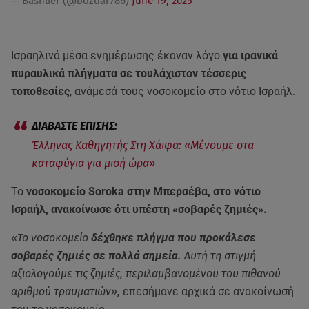
— Bashlier (@bozdar786)
June 19, 2025
Ισραηλινά μέσα ενημέρωσης έκαναν λόγο
για ιρανικά
πυραυλικά πλήγματα σε τουλάχιστον τέσσερις
τοποθεσίες
, ανάμεσά τους νοσοκομείο στο νότιο Ισραήλ.
Έλληνας Καθηγητής Στη Χάιφα: «Μένουμε στα
καταφύγια για μισή ώρα»
Το
νοσοκομείο Soroka στην Μπερσέβα, στο νότιο
Ισραήλ, ανακοίνωσε ότι υπέστη «σοβαρές ζημιές».
«Το νοσοκομείο
δέχθηκε πλήγμα που προκάλεσε
σοβαρές ζημιές σε πολλά σημεία.
Αυτή τη στιγμή
αξιολογούμε τις ζημιές, περιλαμβανομένου του πιθανού
αριθμού τραυματιών»,
επεσήμανε αρχικά σε ανακοίνωσή