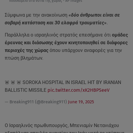
νοσοκομείο στα νότια της χώρας - AP Images
Σύμφωνα με την ανακοίνωση
«δύο άνθρωποι είναι σε
σοβαρή κατάσταση και 30 ελαφρά τραυματίες»
.
Παράλληλα ο ισραηλινός στρατός επεσήμανε ότι
ομάδες
έρευνας και διάσωσης έχουν κινητοποιηθεί σε διάφορες
περιοχές της χώρας
όπου υπάρχουν αναφορές για την
πτώση βλημάτων.
🚨 🚨 🚨 SOROKA HOSPITAL IN ISRAEL HIT BY IRANIAN
BALLISTIC MISSILE
pic.twitter.com/xK2HBPSeeV
— Breaking911 (@Breaking911)
June 19, 2025
Ο Ισραηλινός πρωθυπουργός, Μπενιαμίν Νετανιάχου