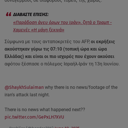
συναγερμούς σε διάφορους τομείς της χώρας.
«Παράδοση άνευ όρων του Ιράν», ζητά ο Τραμπ -
Χαμενέι: «Η μάχη ξεκινά»
Σύμφωνα με τους ανταποκριτές του AFP,
οι εκρήξεις
ακούστηκαν γύρω τις 07:10 (τοπική ώρα και ώρα
Ελλάδας) και είναι οι πιο ισχυρές που έχουν ακούσει
αφότου ξέσπασε ο πόλεμος Ισραήλ-Ιράν τη 13η Ιουνίου.
@ShaykhSulaiman
why there is no news/footage of the
iran's attack last night.
There is no news what happened next??
pic.twitter.com/GePxLH7XVU