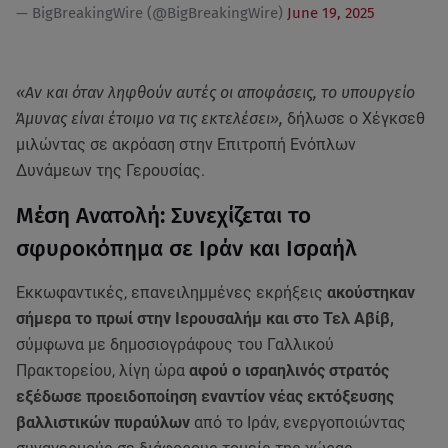
— BigBreakingWire (@BigBreakingWire)
June 19, 2025
«Αν και όταν ληφθούν αυτές οι αποφάσεις, το υπουργείο
Άμυνας είναι έτοιμο να τις εκτελέσει»,
δήλωσε ο Χέγκσεθ
μιλώντας σε ακρόαση στην Επιτροπή Ενόπλων
Δυνάμεων της Γερουσίας.
Μέση Ανατολή: Συνεχίζεται το
σφυροκόπημα σε Ιράν και Ισραήλ
Εκκωφαντικές, επανειλημμένες εκρήξεις
ακούστηκαν
σήμερα το πρωί στην Ιερουσαλήμ και στο Τελ Αβίβ,
σύμφωνα με δημοσιογράφους του Γαλλικού
Πρακτορείου, λίγη ώρα
αφού ο ισραηλινός στρατός
εξέδωσε προειδοποίηση εναντίον νέας εκτόξευσης
βαλλιστικών πυραύλων
από το Ιράν, ενεργοποιώντας