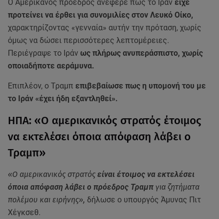
Ο Αμερικανός πρόεδρος ανέφερε πως το Ιράν
είχε
προτείνει να έρθει για συνομιλίες στον Λευκό Οίκο,
χαρακτηρίζοντας «γενναία» αυτήν την πρόταση, χωρίς
όμως να δώσει περισσότερες λεπτομέρειες.
Περιέγραψε το Ιράν
ως πλήρως ανυπεράσπιστο, χωρίς
οποιαδήποτε αεράμυνα.
Επιπλέον, ο Τραμπ
επιβεβαίωσε πως η υπομονή του με
το Ιράν «έχει ήδη εξαντληθεί».
ΗΠΑ: «Ο αμερικανικός στρατός έτοιμος
να εκτελέσει όποια απόφαση λάβει ο
Τραμπ»
«Ο αμερικανικός στρατός
είναι έτοιμος να εκτελέσει
όποια απόφαση λάβει ο πρόεδρος Τραμπ
για ζητήματα
πολέμου και ειρήνης»,
δήλωσε ο υπουργός Άμυνας Πιτ
Χέγκσεθ.