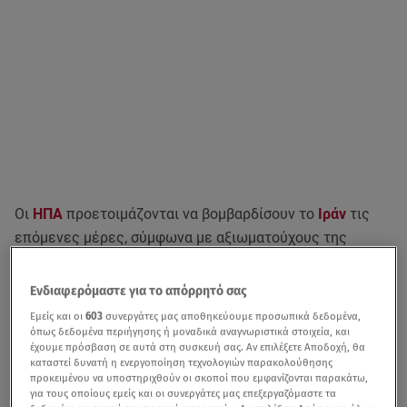
Οι
ΗΠΑ
προετοιμάζονται να βομβαρδίσουν το
Ιράν
τις
επόμενες μέρες, σύμφωνα με αξιωματούχους της
αμερικανικής κυβέρνησης, οι οποίοι μίλησαν στο
πρακτορείο Bloomberg.
Ενδιαφερόμαστε για το απόρρητό σας
Εμείς και οι
603
συνεργάτες μας αποθηκεύουμε προσωπικά δεδομένα,
Σύμφωνα με δημοσίευμα του πρακτορείου,
η κατάσταση
όπως δεδομένα περιήγησης ή μοναδικά αναγνωριστικά στοιχεία, και
ακόμη είναι ρευστή
και ενδέχεται να μεταβληθεί.
έχουμε πρόσβαση σε αυτά στη συσκευή σας. Αν επιλέξετε Αποδοχή, θα
καταστεί δυνατή η ενεργοποίηση τεχνολογιών παρακολούθησης
προκειμένου να υποστηριχθούν οι σκοποί που εμφανίζονται παρακάτω,
για τους οποίους εμείς και οι συνεργάτες μας επεξεργαζόμαστε τα