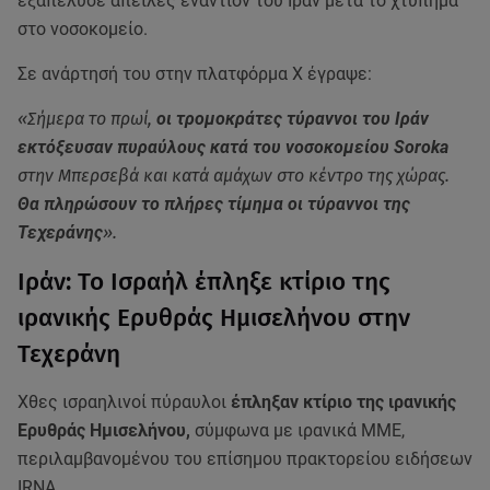
εξαπέλυσε απειλές εναντίον του Ιράν μετά το χτύπημα
στο νοσοκομείο.
Σε ανάρτησή του στην πλατφόρμα X έγραψε:
«Σήμερα το πρωί,
οι τρομοκράτες τύραννοι του Ιράν
εκτόξευσαν πυραύλους κατά του νοσοκομείου Soroka
στην Μπερσεβά και κατά αμάχων στο κέντρο της χώρας.
Θα πληρώσουν το πλήρες τίμημα οι τύραννοι της
Τεχεράνης
».
Ιράν: Το Ισραήλ έπληξε κτίριο της
ιρανικής Ερυθράς Ημισελήνου στην
Τεχεράνη
Χθες ισραηλινοί πύραυλοι
έπληξαν κτίριο της ιρανικής
Ερυθράς Ημισελήνου,
σύμφωνα με ιρανικά ΜΜΕ,
περιλαμβανομένου του επίσημου πρακτορείου ειδήσεων
IRNA.