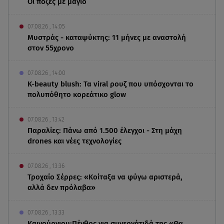
Οι πόζες με μαγιό
07.08.26 , 14:05
Μυστράς - καταψύκτης: 11 μήνες με αναστολή
στον 55χρονο
07.08.26 , 14:00
K-beauty blush: Τα viral ρουζ που υπόσχονται το
πολυπόθητο κορεάτικο glow
07.08.26 , 13:42
Παραλίες: Πάνω από 1.500 έλεγχοι - Στη μάχη
drones και νέες τεχνολογίες
07.08.26 , 13:36
Τροχαίο Σέρρες: «Κοίταξα να φύγω αριστερά,
αλλά δεν πρόλαβα»
07.08.26 , 13:33
Καινούργιου:Πένθος για συνεργάτιδά της «Θα