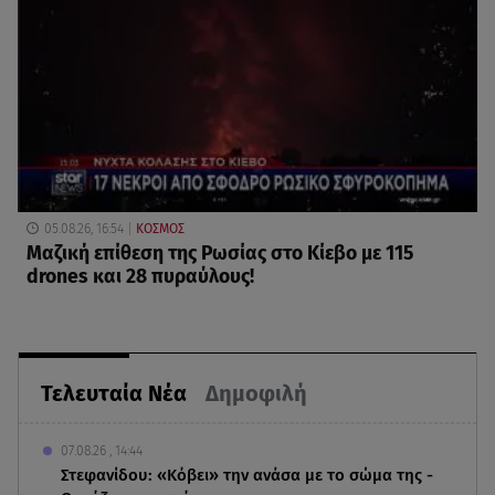
05.08.26, 16:54
ΚΟΣΜΟΣ
Μαζική επίθεση της Ρωσίας στο Κίεβο με 115
drones και 28 πυραύλους!
Τελευταία Νέα
Δημοφιλή
07.08.26 , 14:44
Στεφανίδου: «Κόβει» την ανάσα με το σώμα της -