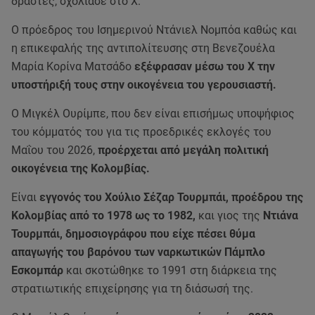
δράστες, σχολίασε στο Χ.
Ο πρόεδρος του Ισημερινού Ντάνιελ Νομπόα καθώς και
η επικεφαλής της αντιπολίτευσης στη Βενεζουέλα
Μαρία Κορίνα Ματσάδο
εξέφρασαν μέσω του Χ την
υποστήριξή τους στην οικογένεια του γερουσιαστή.
Ο Μιγκέλ Ουρίμπε, που δεν είναι επισήμως υποψήφιος
του κόμματός του για τις προεδρικές εκλογές του
Μαΐου του 2026,
προέρχεται από μεγάλη πολιτική
οικογένεια της Κολομβίας.
Είναι
εγγονός του Χούλιο Σέζαρ Τουρμπάι, προέδρου της
Κολομβίας από το 1978 ως το 1982,
και γιος της
Ντιάνα
Τουρμπάι, δημοσιογράφου που είχε πέσει θύμα
απαγωγής του βαρόνου των ναρκωτικών Πάμπλο
Εσκομπάρ
και σκοτώθηκε το 1991 στη διάρκεια της
στρατιωτικής επιχείρησης για τη διάσωσή της.