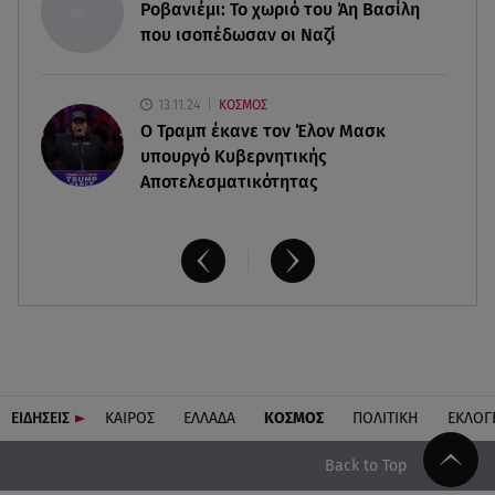
Δούκισσα Νομικού: Από τη Μύκονο «πετάχτηκε»
Ροβανιέμι: Το χωριό του Άη Βασίλη
στη Γαλλική Πολυνησία!
που ισοπέδωσαν οι Ναζί
13.11.24
ΚΟΣΜΟΣ
O Τραμπ έκανε τον Έλον Μασκ
υπουργό Κυβερνητικής
Αποτελεσματικότητας
ΕΙΔΗΣΕΙΣ
ΚΑΙΡΟΣ
ΕΛΛΑΔΑ
ΚΟΣΜΟΣ
ΠΟΛΙΤΙΚΗ
ΕΚΛΟΓ
Back to Top