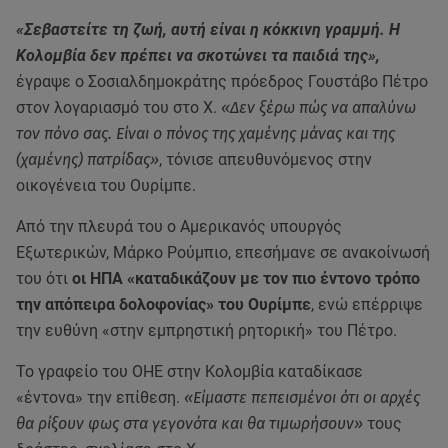
«Σεβαστείτε τη ζωή, αυτή είναι η κόκκινη γραμμή. Η
Κολομβία δεν πρέπει να σκοτώνει τα παιδιά της»,
έγραψε ο Σοσιαλδημοκράτης πρόεδρος Γουστάβο Πέτρο
στον λογαριασμό του στο Χ.
«Δεν ξέρω πώς να απαλύνω
τον πόνο σας. Είναι ο πόνος της χαμένης μάνας και της
(χαμένης) πατρίδας»
, τόνισε απευθυνόμενος στην
οικογένεια του Ουρίμπε.
Από την πλευρά του ο Αμερικανός υπουργός
Εξωτερικών, Μάρκο Ρούμπιο, επεσήμανε σε ανακοίνωσή
του ότι
οι ΗΠΑ «καταδικάζουν με τον πιο έντονο τρόπο
την απόπειρα δολοφονίας» του Ουρίμπε
, ενώ επέρριψε
την ευθύνη «στην εμπρηστική ρητορική» του Πέτρο.
Το γραφείο του ΟΗΕ στην Κολομβία καταδίκασε
«έντονα» την επίθεση.
«Είμαστε πεπεισμένοι ότι οι αρχές
θα ρίξουν φως στα γεγονότα και θα τιμωρήσουν»
τους