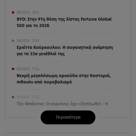
08.08.26 , 18:51
BYD: Στην 91η θέση της λίστας Fortune Global
500 για το 2026
08.08.26 , 17:45
Εριέττα Κούρκουλου: Η συγκινητική ανάρτηση
για τα 33α γενέθλιά της
08.08.26 , 17:44
Νεκρή μεγαλόσωμη αρκούδα στην Καστοριά,
πιθανόν από πυροβολισμό
08.08.26 , 17:32
Τζο Μπάιντεν: Ο καρκίνος έχει εξαπλωθεί - Η
ανακοίνωση του γιου του
Περισσότερα
08.08.26 , 17:20
Ανδρομάχη: «Είσαι το φως στη ζωή μου» – Η νέα