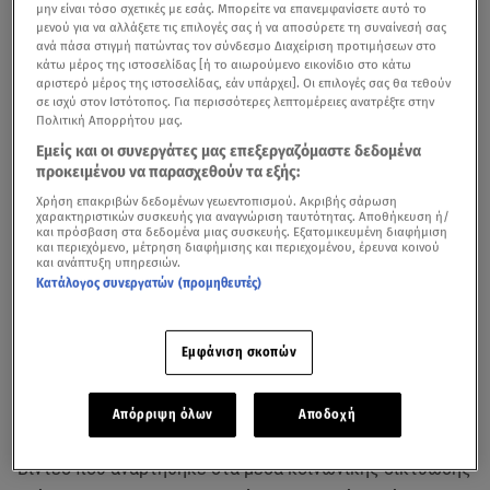
μην είναι τόσο σχετικές με εσάς. Μπορείτε να επανεμφανίσετε αυτό το
μενού για να αλλάξετε τις επιλογές σας ή να αποσύρετε τη συναίνεσή σας
ανά πάσα στιγμή πατώντας τον σύνδεσμο Διαχείριση προτιμήσεων στο
κάτω μέρος της ιστοσελίδας [ή το αιωρούμενο εικονίδιο στο κάτω
αριστερό μέρος της ιστοσελίδας, εάν υπάρχει]. Οι επιλογές σας θα τεθούν
σε ισχύ στον Ιστότοπος. Για περισσότερες λεπτομέρειες ανατρέξτε στην
Πολιτική Απορρήτου μας.
Εμείς και οι συνεργάτες μας επεξεργαζόμαστε δεδομένα
προκειμένου να παρασχεθούν τα εξής:
Χρήση επακριβών δεδομένων γεωεντοπισμού. Ακριβής σάρωση
χαρακτηριστικών συσκευής για αναγνώριση ταυτότητας. Αποθήκευση ή/
και πρόσβαση στα δεδομένα μιας συσκευής. Εξατομικευμένη διαφήμιση
και περιεχόμενο, μέτρηση διαφήμισης και περιεχομένου, έρευνα κοινού
και ανάπτυξη υπηρεσιών.
Ο Κολομβιανός συντηρητικός γερουσιαστής Μιγκέλ
Κατάλογος συνεργατών (προμηθευτές)
Ουρίμπε, ο οποίος έχει δηλώσει ότι προτίθεται να
διεκδικήσει την προεδρία της χώρας στις εκλογές του
Εμφάνιση σκοπών
2026, τραυματίστηκε στο κεφάλι σε δολοφονική επίθεση
που έγινε εναντίον του στη Μπογοτά της
Κολομβίας
, με
Απόρριψη όλων
Αποδοχή
τη σύζυγό του να δηλώνει ότι
δίνει μάχη για τη ζωή του.
Βίντεο που αναρτήθηκε στα μέσα κοινωνικής δικτύωσης