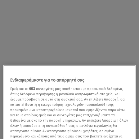
Ενδιαφερόμαστε για το απόρρητό σας
Εμείς και οι
603
συνεργάτες μας αποθηκεύουμε προσωπικά δεδομένα,
όπως δεδομένα περιήγησης ή μοναδικά αναγνωριστικά στοιχεία, και
έχουμε πρόσβαση σε αυτά στη συσκευή σας. Αν επιλέξετε Αποδοχή, θα
καταστεί δυνατή η ενεργοποίηση τεχνολογιών παρακολούθησης
προκειμένου να υποστηριχθούν οι σκοποί που εμφανίζονται παρακάτω,
για τους οποίους εμείς και οι συνεργάτες μας επεξεργαζόμαστε τα
δεδομένα με σκοπό την παροχή υπηρεσιών. Αν επιλέξετε Απόρριψη όλων
όλων ή αποσύρετε τη συγκατάθεσή σας, οι εν λόγω τεχνολογίες θα
απενεργοποιηθούν. Αν απενεργοποιηθούν οι ιχνηλάτες, ορισμένο
περιεχόμενο και κάποιες από τις διαφημίσεις που βλέπετε ενδέχεται να