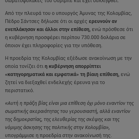
σωματοφύλακες του Ουρίμπε και έχει συλληφθεί.
Από την πλευρά του ο υπουργός Άμυνας της Κολομβίας,
Πέδρο Σάντσες δήλωσε ότι οι αρχές
ερευνούν αν
ενεπλάκησαν και άλλοι στην επίθεση,
ενώ πρόσθεσε ότι
η κυβέρνηση προσφέρει περίπου 730.000 δολάρια σε
όποιον έχει πληροφορίες για την υπόθεση.
Η προεδρία της Κολομβίας εξέδωσε ανακοίνωση με την
οποία τονίζει ότι
η κυβέρνηση απορρίπτει
«κατηγορηματικά και εμφατικά» τη βίαιη επίθεση,
ενώ
ζητεί να διεξαχθεί ενδελεχής έρευνα για το
περιστατικό.
«Αυτή η πράξη βίας είναι μια επίθεση όχι μόνο εναντίον της
σωματικής ακεραιότητας του γερουσιαστή, αλλά εναντίον
της δημοκρατίας, της ελευθερίας της σκέψης και της
νόμιμης άσκησης της πολιτικής στην Κολομβία»,
υπογράμμισε η προεδρία στην ανακοίνωσή της.