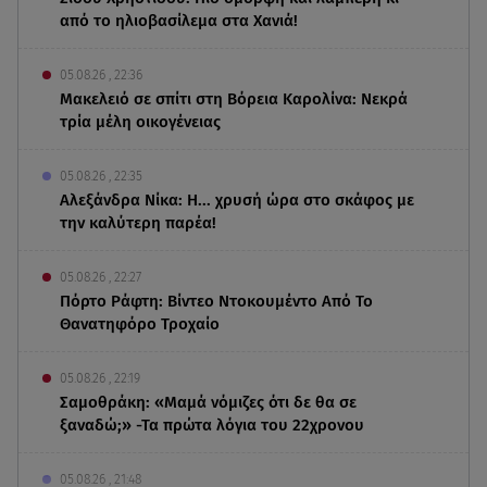
από το ηλιοβασίλεμα στα Χανιά!
05.08.26 , 22:36
Μακελειό σε σπίτι στη Βόρεια Καρολίνα: Νεκρά
τρία μέλη οικογένειας
05.08.26 , 22:35
Αλεξάνδρα Νίκα: Η... χρυσή ώρα στο σκάφος με
την καλύτερη παρέα!
05.08.26 , 22:27
Πόρτο Ράφτη: Bίντεο Ντοκουμέντο Από Το
Θανατηφόρο Τροχαίο
05.08.26 , 22:19
Σαμοθράκη: «Μαμά νόμιζες ότι δε θα σε
ξαναδώ;» -Τα πρώτα λόγια του 22χρονου
05.08.26 , 21:48