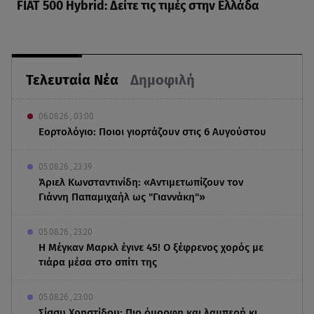
FIAT 500 Hybrid: Δείτε τις τιμές στην Ελλάδα
Τελευταία Νέα
Δημοφιλή
06.08.26 , 03:00
Εορτολόγιο: Ποιοι γιορτάζουν στις 6 Αυγούστου
05.08.26 , 23:39
Άριελ Κωνσταντινίδη: «Αντιμετωπίζουν τον
Γιάννη Παπαμιχαήλ ως "Γιαννάκη"»
05.08.26 , 23:20
Η Μέγκαν Μαρκλ έγινε 45! Ο ξέφρενος χορός με
τιάρα μέσα στο σπίτι της
05.08.26 , 23:00
Σίσσυ Χρηστίδου: Πιο όμορφη και λαμπερή κι