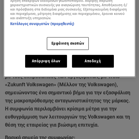
Χρήση επακριβών δεδομένων γεωεντοπισμού. Ακριβής σάρωση
χαρακτηριστικών συσκευής για αναγνώριση ταυτότητας. Αποθήκευση ή/
και πρόσβαση στα δεδομένα μιας συσκευής. Εξατομικευμένη διαφήμιση
και περιεχόμενο, μέτρηση διαφήμισης και περιεχομένου, έρευνα κοινού
και ανάπτυξη υπηρεσιών.
Κατάλογος συνεργατών (προμηθευτές)
Εμφάνιση σκοπών
Απόρριψη όλων
Αποδοχή
Η Volkswagen AG κατέληξε σε μια σημαντική συμφωνία
με τους εκπροσώπους των εργαζομένων, με τίτλο
«Zukunft Volkswagen» (Μέλλον της Volkswagen),
σημειώνοντας ένα σημαντικό βήμα για την εξασφάλιση
της μακροπρόθεσμης ανταγωνιστικότητας της μάρκας.
Η συμφωνία περιλαμβάνει κρίσιμα μέτρα για την
ευθυγράμμιση των λειτουργιών της Volkswagen και τη
θέση της εταιρείας για βιώσιμη επιτυχία.
Βασικά σημεία της συμφωνίας: