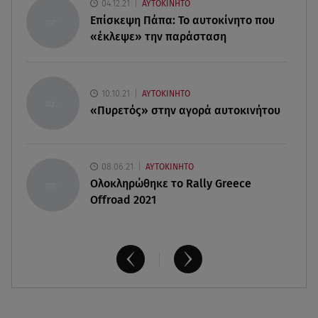
04.12.21
ΑΥΤΟΚΙΝΗΤΟ
05.08.26 , 20:39
Επίσκεψη Πάπα: Το αυτοκίνητο που
Σύγκρουση ελικοπτέρων: Αυτός είναι ο Έλληνας
«έκλεψε» την παράσταση
χειριστής που σκοτώθηκε
05.08.26 , 20:36
Πόσο καιρό παίρνει σε ένα δάσος να πρασινίσει
10.10.21
ΑΥΤΟΚΙΝΗΤΟ
ξανά μετά από πυρκαγιά
«Πυρετός» στην αγορά αυτοκινήτου
08.06.21
ΑΥΤΟΚΙΝΗΤΟ
Ολοκληρώθηκε το Rally Greece
Offroad 2021