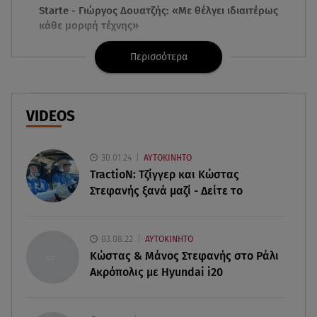
Starte - Γιώργος Δουατζής: «Με θέλγει ιδιαιτέρως
κάθε μορφή τέχνης»
Περισσότερα
05.08.26 , 21:41
«Στην κόψη του ξυραφιού» οι συνομιλίες ΗΠΑ –
Ιράν
VIDEOS
05.08.26 , 21:22
Ευρυδίκη Βαλαβάνη για Γρηγόρη Μόργκαν:
«Oνειρευόμουν έναν άντρα σαν εσένα»
30.01.24
ΑΥΤΟΚΙΝΗΤΟ
TractioN: Τζίγγερ και Κώστας
Στεφανής ξανά μαζί - Δείτε το
05.08.26 , 20:51
Με γαλλικό... κλειδί η ηλεκτρική διασύνδεση
Ελλάδας – Κύπρου (GSI)
03.08.22
ΑΥΤΟΚΙΝΗΤΟ
Κώστας & Μάνος Στεφανής στο Ράλι
05.08.26 , 20:42
Ακρόπολις με Hyundai i20
Δέσποινα Μοιραράκη: Οι ξέγνοιαστες στιγμές της
παρουσιάστριας στη Μύκονο