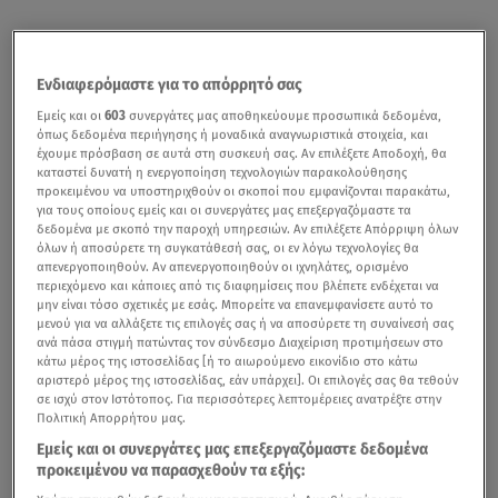
Ενδιαφερόμαστε για το απόρρητό σας
Εμείς και οι
603
συνεργάτες μας αποθηκεύουμε προσωπικά δεδομένα,
όπως δεδομένα περιήγησης ή μοναδικά αναγνωριστικά στοιχεία, και
έχουμε πρόσβαση σε αυτά στη συσκευή σας. Αν επιλέξετε Αποδοχή, θα
καταστεί δυνατή η ενεργοποίηση τεχνολογιών παρακολούθησης
προκειμένου να υποστηριχθούν οι σκοποί που εμφανίζονται παρακάτω,
για τους οποίους εμείς και οι συνεργάτες μας επεξεργαζόμαστε τα
δεδομένα με σκοπό την παροχή υπηρεσιών. Αν επιλέξετε Απόρριψη όλων
όλων ή αποσύρετε τη συγκατάθεσή σας, οι εν λόγω τεχνολογίες θα
απενεργοποιηθούν. Αν απενεργοποιηθούν οι ιχνηλάτες, ορισμένο
περιεχόμενο και κάποιες από τις διαφημίσεις που βλέπετε ενδέχεται να
μην είναι τόσο σχετικές με εσάς. Μπορείτε να επανεμφανίσετε αυτό το
μενού για να αλλάξετε τις επιλογές σας ή να αποσύρετε τη συναίνεσή σας
ανά πάσα στιγμή πατώντας τον σύνδεσμο Διαχείριση προτιμήσεων στο
κάτω μέρος της ιστοσελίδας [ή το αιωρούμενο εικονίδιο στο κάτω
αριστερό μέρος της ιστοσελίδας, εάν υπάρχει]. Οι επιλογές σας θα τεθούν
σε ισχύ στον Ιστότοπος. Για περισσότερες λεπτομέρειες ανατρέξτε στην
Πολιτική Απορρήτου μας.
Εμείς και οι συνεργάτες μας επεξεργαζόμαστε δεδομένα
προκειμένου να παρασχεθούν τα εξής: