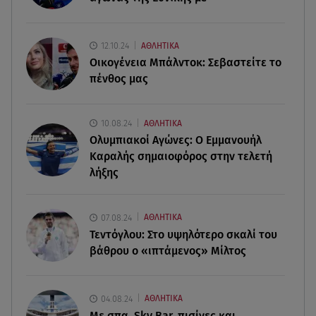
Μαρία Κορινθίου: «Έχω πατήσει φρένο» -
Δηλώνει χορτασμένη και μπουχτισμένη!
12.10.24
ΑΘΛΗΤΙΚΑ
Οικογένεια Μπάλντοκ: Σεβαστείτε το
06.08.26 , 16:57
πένθος μας
Άνω Λιόσια: Πήγε να κλέψει καλώδια, έπαθε
ηλεκτροπληξία και πέθανε
10.08.24
ΑΘΛΗΤΙΚΑ
06.08.26 , 16:50
Ολυμπιακοί Αγώνες: Ο Εμμανουήλ
Οι έξι πιο επικίνδυνες εβδομάδες του έτους για
Καραλής σημαιοφόρος στην τελετή
δασικές πυρκαγιές
λήξης
06.08.26 , 16:25
Μικαέλα Κάσαρη: Έτοιμη για το Miss World
07.08.24
ΑΘΛΗΤΙΚΑ
Τεντόγλου: Στο υψηλότερο σκαλί του
βάθρου ο «ιπτάμενος» Μίλτος
04.08.24
ΑΘΛΗΤΙΚΑ
Με σπα, Sky Bar, πισίνες και