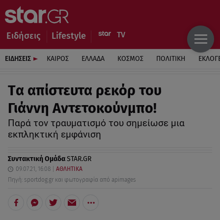
Ειδήσεις
Lifestyle
ΕΙΔΗΣΕΙΣ
ΚΑΙΡΟΣ
ΕΛΛΑΔΑ
ΚΟΣΜΟΣ
ΠΟΛΙΤΙΚΗ
ΕΚΛΟΓ
Tα απίστευτα ρεκόρ του
Γιάννη Αντετοκούνμπο!
Παρά τον τραυματισμό του σημείωσε μια
εκπληκτική εμφάνιση
Συντακτική Ομάδα
STAR.GR
09.07.21, 16:08
ΑΘΛΗΤΙΚΑ
Πηγή: sportdog.gr και φωτογραφία από apimages