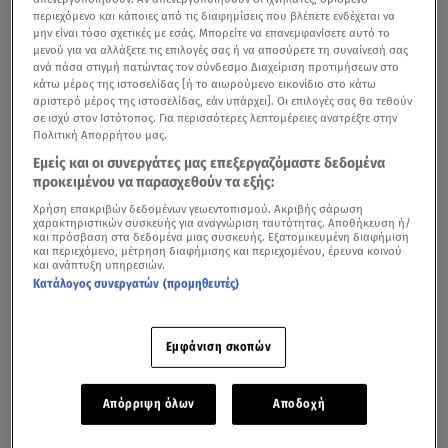
περιεχόμενο και κάποιες από τις διαφημίσεις που βλέπετε ενδέχεται να
μην είναι τόσο σχετικές με εσάς. Μπορείτε να επανεμφανίσετε αυτό το
μενού για να αλλάξετε τις επιλογές σας ή να αποσύρετε τη συναίνεσή σας
ανά πάσα στιγμή πατώντας τον σύνδεσμο Διαχείριση προτιμήσεων στο
κάτω μέρος της ιστοσελίδας [ή το αιωρούμενο εικονίδιο στο κάτω
αριστερό μέρος της ιστοσελίδας, εάν υπάρχει]. Οι επιλογές σας θα τεθούν
σε ισχύ στον Ιστότοπος. Για περισσότερες λεπτομέρειες ανατρέξτε στην
Πολιτική Απορρήτου μας.
Εμείς και οι συνεργάτες μας επεξεργαζόμαστε δεδομένα
προκειμένου να παρασχεθούν τα εξής:
Χρήση επακριβών δεδομένων γεωεντοπισμού. Ακριβής σάρωση
χαρακτηριστικών συσκευής για αναγνώριση ταυτότητας. Αποθήκευση ή/
και πρόσβαση στα δεδομένα μιας συσκευής. Εξατομικευμένη διαφήμιση
και περιεχόμενο, μέτρηση διαφήμισης και περιεχομένου, έρευνα κοινού
και ανάπτυξη υπηρεσιών.
Κατάλογος συνεργατών (προμηθευτές)
Εμφάνιση σκοπών
Απόρριψη όλων
Αποδοχή