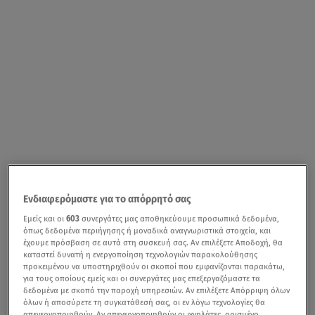
Ενδιαφερόμαστε για το απόρρητό σας
Εμείς και οι
603
συνεργάτες μας αποθηκεύουμε προσωπικά δεδομένα,
όπως δεδομένα περιήγησης ή μοναδικά αναγνωριστικά στοιχεία, και
έχουμε πρόσβαση σε αυτά στη συσκευή σας. Αν επιλέξετε Αποδοχή, θα
καταστεί δυνατή η ενεργοποίηση τεχνολογιών παρακολούθησης
προκειμένου να υποστηριχθούν οι σκοποί που εμφανίζονται παρακάτω,
για τους οποίους εμείς και οι συνεργάτες μας επεξεργαζόμαστε τα
δεδομένα με σκοπό την παροχή υπηρεσιών. Αν επιλέξετε Απόρριψη όλων
όλων ή αποσύρετε τη συγκατάθεσή σας, οι εν λόγω τεχνολογίες θα
απενεργοποιηθούν. Αν απενεργοποιηθούν οι ιχνηλάτες, ορισμένο