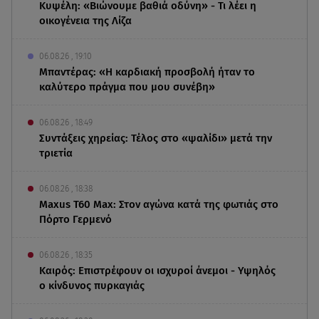
Κυψέλη: «Βιώνουμε βαθιά οδύνη» - Τι λέει η
οικογένεια της Λίζα
06.08.26 , 19:10
Μπαντέρας: «Η καρδιακή προσβολή ήταν το
καλύτερο πράγμα που μου συνέβη»
06.08.26 , 18:49
Συντάξεις χηρείας: Τέλος στο «ψαλίδι» μετά την
τριετία
06.08.26 , 18:38
Maxus T60 Max: Στον αγώνα κατά της φωτιάς στο
Πόρτο Γερμενό
06.08.26 , 18:35
Καιρός: Επιστρέφουν οι ισχυροί άνεμοι - Υψηλός
ο κίνδυνος πυρκαγιάς