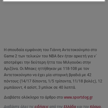
Η σπουδαία εμφάνιση του Γιάννη Αντετοκούνμπο στο
Game 2 των τελικών του ΝΒΑ δεν ήταν αρκετή για ν΄
αποτρέψει την δεύτερη ήττα του Μιλγουόκι στην
Αριζόνα. Οι Μπακς ηττήθηκαν με 118-108 με τον
Αντετοκούνμπο να έχει μία ιστορική βραδιά με 42
πόντους (14/17 δίποντα, 1/5 τρίποντα, 11/18 βολές), 12
ριμπάουντ, 4 ασίστ, 3 μπλοκ σε 40 λεπτά.
Διαβάστε ολόκληρο το άρθρο στο
www.sportdog.gr
Διαβάστε όλες τις
ειδήσεις
από την
Ελλάδα
και τον
Κόσμο
.