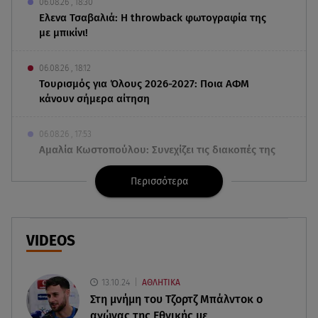
06.08.26 , 18:30
Ελενα Τσαβαλιά: Η throwback φωτογραφία της
με μπικίνι!
06.08.26 , 18:12
Τουρισμός για Όλους 2026-2027: Ποια ΑΦΜ
κάνουν σήμερα αίτηση
06.08.26 , 17:53
Αμαλία Κωστοπούλου: Συνεχίζει τις διακοπές της
στο κοσμοπολίτικο Κάπρι
Περισσότερα
06.08.26 , 17:53
Mercedes-Benz GLB: Τώρα με όφελος 2.000
ευρώ
VIDEOS
06.08.26 , 17:43
Συμφωνία Ιράν – Ομάν για τα Στενά του Ορμούζ
13.10.24
ΑΘΛΗΤΙΚΑ
Στη μνήμη του Τζορτζ Μπάλντοκ ο
αγώνας της Εθνικής με
06.08.26 , 17:12