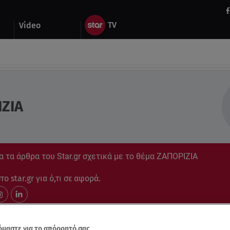
Video
ΖΙΑ
 τα άρθρα του Star.gr σχετικά με το θέμα ΖΑΠΟΡΙΖΙΑ
ο star.gr για ό,τι σε αφορά.
μαστε για το απόρρητό σας