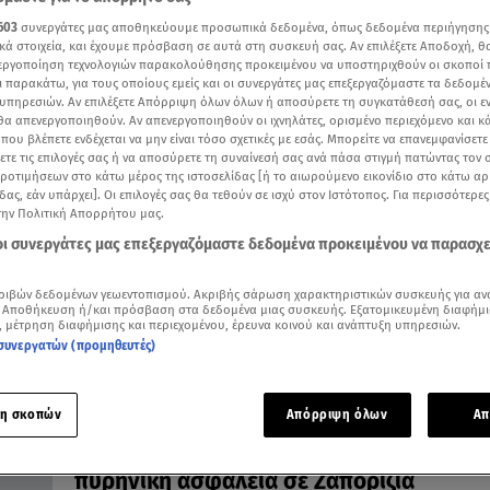
603
συνεργάτες μας αποθηκεύουμε προσωπικά δεδομένα, όπως δεδομένα περιήγησης
κά στοιχεία, και έχουμε πρόσβαση σε αυτά στη συσκευή σας. Αν επιλέξετε Αποδοχή, θ
νεργοποίηση τεχνολογιών παρακολούθησης προκειμένου να υποστηριχθούν οι σκοποί
ι παρακάτω, για τους οποίους εμείς και οι συνεργάτες μας επεξεργαζόμαστε τα δεδομέ
υπηρεσιών. Αν επιλέξετε Απόρριψη όλων όλων ή αποσύρετε τη συγκατάθεσή σας, οι ε
08.05.23, 08:38
 θα απενεργοποιηθούν. Αν απενεργοποιηθούν οι ιχνηλάτες, ορισμένο περιεχόμενο και κά
Ζαπορίζια: Απομακρύνουν αμάχους από
 που βλέπετε ενδέχεται να μην είναι τόσο σχετικές με εσάς. Μπορείτε να επανεμφανίσετ
περιοχές κοντά στο πυρηνικό εργοστάσι
ξετε τις επιλογές σας ή να αποσύρετε τη συναίνεσή σας ανά πάσα στιγμή πατώντας τον
προτιμήσεων στο κάτω μέρος της ιστοσελίδας [ή το αιωρούμενο εικονίδιο στο κάτω α
«Επικίνδυνη η κατάσταση» λέει ο ΟΗΕ
δας, εάν υπάρχει]. Οι επιλογές σας θα τεθούν σε ισχύ στον Ιστότοπος. Για περισσότερε
την Πολιτική Απορρήτου μας.
 οι συνεργάτες μας επεξεργαζόμαστε δεδομένα προκειμένου να παρασχ
ριβών δεδομένων γεωεντοπισμού. Ακριβής σάρωση χαρακτηριστικών συσκευής για αν
 Αποθήκευση ή/και πρόσβαση στα δεδομένα μιας συσκευής. Εξατομικευμένη διαφήμι
, μέτρηση διαφήμισης και περιεχομένου, έρευνα κοινού και ανάπτυξη υπηρεσιών.
συνεργατών (προμηθευτές)
η σκοπών
Απόρριψη όλων
Απ
09.03.23, 15:59
ΕΕ: Έκτακτο Συμβούλιο Ενέργειας για τη
πυρηνική ασφάλεια σε Ζαπορίζια