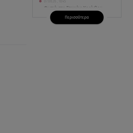
07.08.26 , 18:45
Φωτιά στο Στεφάνι Κορίνθου:
Μήνυμα από το 112 -
Περισσότερα
Σηκώθηκαν εναέρια μέσα
07.08.26 , 18:34
Έξοδος Αυγούστου: Στο 100% η
πληρότητα για Κυκλάδες
07.08.26 , 17:44
Παιδικοί σταθμοί: Πότε βγαίνουν
τα προσωρινά αποτελέσματα
07.08.26 , 17:13
Τροχαίο Σέρρες: «Έχασα τη
σύζυγο και το παιδί μου. Τα
έχασα όλα»
07.08.26 , 16:03
Καιρός: Έρχονται ξανά 40άρια -