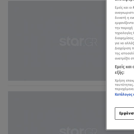
Εμείς και οι
αναγνωριστι
δυνατή η ε
εμφανίζοντα
την παροχή 
τεχνολογίες
διαφημίσεις
για να αλλά
Διαχείριση 
της ιστοσελί
ανατρέξτε σ
Εμείς και
εξής:
Χρήση επακ
ταυτότητας.
περιεχόμενο
Κατάλογος 
Εμφάνισ