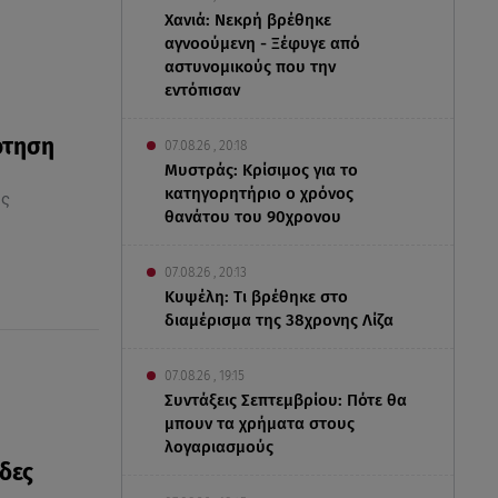
Χανιά: Νεκρή βρέθηκε
αγνοούμενη - Ξέφυγε από
αστυνομικούς που την
εντόπισαν
ότηση
07.08.26 , 20:18
Μυστράς: Κρίσιμος για το
κατηγορητήριο ο χρόνος
ης
θανάτου του 90χρονου
07.08.26 , 20:13
Κυψέλη: Tι βρέθηκε στο
διαμέρισμα της 38χρονης Λίζα
07.08.26 , 19:15
Συντάξεις Σεπτεμβρίου: Πότε θα
μπουν τα χρήματα στους
λογαριασμούς
δες