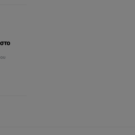
 στο
του