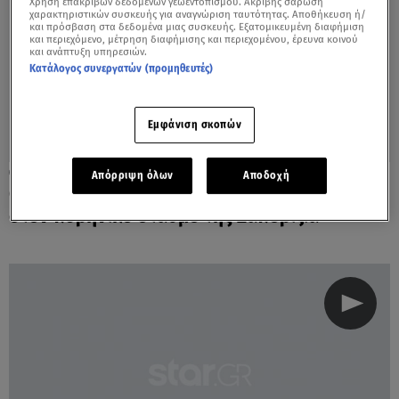
Χρήση επακριβών δεδομένων γεωεντοπισμού. Ακριβής σάρωση
χαρακτηριστικών συσκευής για αναγνώριση ταυτότητας. Αποθήκευση ή/
και πρόσβαση στα δεδομένα μιας συσκευής. Εξατομικευμένη διαφήμιση
και περιεχόμενο, μέτρηση διαφήμισης και περιεχομένου, έρευνα κοινού
και ανάπτυξη υπηρεσιών.
Κατάλογος συνεργατών (προμηθευτές)
Εμφάνιση σκοπών
01.09.22, 16:01
Απόρριψη όλων
Αποδοχή
Ουκρανία: Έκλεισε ο ένας αντιδραστήρας
στον πυρηνικό σταθμό της Ζαπορίζια