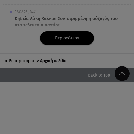
06.08.26 , 14:41
Κηδεία Λάκη Χαλκιά: Συντετριμμένη η σύζυγός του
στο τελευταίο «αντίο»
Περισσότερα
06.08.26 , 14:34
«Πάμε για νέα θεραπεία»: Η νέα φωτογραφία του
Παράσχου από το νοσοκομείο
Επιστροφή στην
Αρχική σελίδα
06.08.26 , 14:29
Γενέθλια για τον Λάκη Γαβαλά: Οι φωτογραφίες
Back to Top
που δημοσίευσε
06.08.26 , 14:15
Ιός Δυτικού Νείλου: Στους έξι οι θάνατοι στην
Ελλάδα
06.08.26 , 14:04
Κυψέλη: Προφυλακίστηκε ο 26χρονος - Τήρησε το