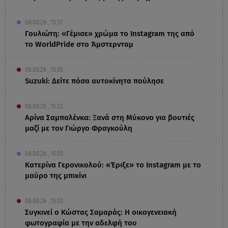
06.08.26 , 15:37
Γουλιώτη: «Γέμισε» χρώμα το Instagram της από
το WorldPride στο Άμστερνταμ
06.08.26 , 15:35
Suzuki: Δείτε πόσα αυτοκίνητα πούλησε
06.08.26 , 15:22
Αρίνα Σαμπαλένκα: Ξανά στη Μύκονο για βουτιές
μαζί με τον Γιώργο Φραγκούλη
06.08.26 , 15:05
Κατερίνα Γερονικολού: «Έριξε» το Instagram με το
μαύρο της μπικίνι
06.08.26 , 15:02
Συγκινεί ο Κώστας Σαμαράς: Η οικογενειακή
φωτογραφία με την αδελφή του