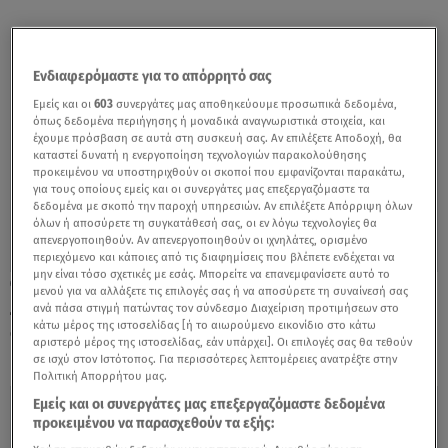
Ενδιαφερόμαστε για το απόρρητό σας
Εμείς και οι
603
συνεργάτες μας αποθηκεύουμε προσωπικά δεδομένα,
όπως δεδομένα περιήγησης ή μοναδικά αναγνωριστικά στοιχεία, και
έχουμε πρόσβαση σε αυτά στη συσκευή σας. Αν επιλέξετε Αποδοχή, θα
καταστεί δυνατή η ενεργοποίηση τεχνολογιών παρακολούθησης
προκειμένου να υποστηριχθούν οι σκοποί που εμφανίζονται παρακάτω,
για τους οποίους εμείς και οι συνεργάτες μας επεξεργαζόμαστε τα
δεδομένα με σκοπό την παροχή υπηρεσιών. Αν επιλέξετε Απόρριψη όλων
όλων ή αποσύρετε τη συγκατάθεσή σας, οι εν λόγω τεχνολογίες θα
απενεργοποιηθούν. Αν απενεργοποιηθούν οι ιχνηλάτες, ορισμένο
περιεχόμενο και κάποιες από τις διαφημίσεις που βλέπετε ενδέχεται να
μην είναι τόσο σχετικές με εσάς. Μπορείτε να επανεμφανίσετε αυτό το
02.09.22, 00:02
μενού για να αλλάξετε τις επιλογές σας ή να αποσύρετε τη συναίνεσή σας
Ζαπορίζια: «Ανησυχεί» για τον πυρηνικό
ανά πάσα στιγμή πατώντας τον σύνδεσμο Διαχείριση προτιμήσεων στο
κάτω μέρος της ιστοσελίδας [ή το αιωρούμενο εικονίδιο στο κάτω
σταθμό ο επικεφαλής του ΔΟΑΕ
αριστερό μέρος της ιστοσελίδας, εάν υπάρχει]. Οι επιλογές σας θα τεθούν
σε ισχύ στον Ιστότοπος. Για περισσότερες λεπτομέρειες ανατρέξτε στην
Πολιτική Απορρήτου μας.
Εμείς και οι συνεργάτες μας επεξεργαζόμαστε δεδομένα
προκειμένου να παρασχεθούν τα εξής: