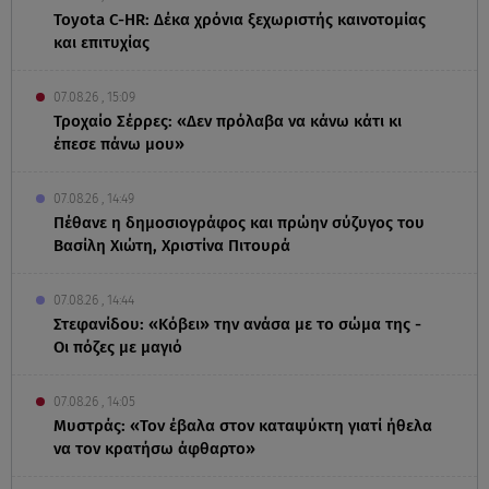
Toyota C-HR: Δέκα χρόνια ξεχωριστής καινοτομίας
και επιτυχίας
07.08.26 , 15:09
Τροχαίο Σέρρες: «Δεν πρόλαβα να κάνω κάτι κι
έπεσε πάνω μου»
07.08.26 , 14:49
Πέθανε η δημοσιογράφος και πρώην σύζυγος του
Βασίλη Χιώτη, Χριστίνα Πιτουρά
07.08.26 , 14:44
Στεφανίδου: «Κόβει» την ανάσα με το σώμα της -
Οι πόζες με μαγιό
07.08.26 , 14:05
Μυστράς: «Τον έβαλα στον καταψύκτη γιατί ήθελα
να τον κρατήσω άφθαρτο»