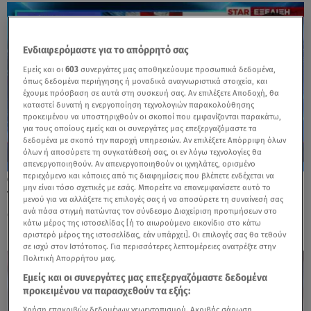
Ενδιαφερόμαστε για το απόρρητό σας
Εμείς και οι
603
συνεργάτες μας αποθηκεύουμε προσωπικά δεδομένα,
όπως δεδομένα περιήγησης ή μοναδικά αναγνωριστικά στοιχεία, και
έχουμε πρόσβαση σε αυτά στη συσκευή σας. Αν επιλέξετε Αποδοχή, θα
καταστεί δυνατή η ενεργοποίηση τεχνολογιών παρακολούθησης
προκειμένου να υποστηριχθούν οι σκοποί που εμφανίζονται παρακάτω,
για τους οποίους εμείς και οι συνεργάτες μας επεξεργαζόμαστε τα
δεδομένα με σκοπό την παροχή υπηρεσιών. Αν επιλέξετε Απόρριψη όλων
όλων ή αποσύρετε τη συγκατάθεσή σας, οι εν λόγω τεχνολογίες θα
απενεργοποιηθούν. Αν απενεργοποιηθούν οι ιχνηλάτες, ορισμένο
περιεχόμενο και κάποιες από τις διαφημίσεις που βλέπετε ενδέχεται να
13.07.26, 22:57
μην είναι τόσο σχετικές με εσάς. Μπορείτε να επανεμφανίσετε αυτό το
Τραμπ: Επιβολή τέλους 20% για όλα τα
μενού για να αλλάξετε τις επιλογές σας ή να αποσύρετε τη συναίνεσή σας
φορτία που διέρχονται από το Ορμούζ
ανά πάσα στιγμή πατώντας τον σύνδεσμο Διαχείριση προτιμήσεων στο
κάτω μέρος της ιστοσελίδας [ή το αιωρούμενο εικονίδιο στο κάτω
αριστερό μέρος της ιστοσελίδας, εάν υπάρχει]. Οι επιλογές σας θα τεθούν
σε ισχύ στον Ιστότοπος. Για περισσότερες λεπτομέρειες ανατρέξτε στην
Πολιτική Απορρήτου μας.
Εμείς και οι συνεργάτες μας επεξεργαζόμαστε δεδομένα
προκειμένου να παρασχεθούν τα εξής:
Χρήση επακριβών δεδομένων γεωεντοπισμού. Ακριβής σάρωση