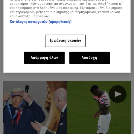
χαρακτηριστικών συσκευής για αναγνώριση ταυτότητας. Αποθήκευση ή/
και πρόσβαση στα δεδομένα μιας συσκευής. Εξατομικευμένη διαφήμιση
και περιεχόμενο, μέτρηση διαφήμισης και περιεχομένου, έρευνα κοινού
και ανάπτυξη υπηρεσιών.
Κατάλογος συνεργατών (προμηθευτές)
Εμφάνιση σκοπών
07.07.26, 13:32
Μουντιάλ: Ταπείνωση Τραμπ από το
Απόρριψη όλων
Αποδοχή
Βέλγιο, πανηγύρια σε όλο τον κόσμο