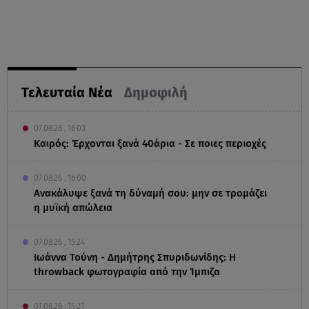
Τελευταία Νέα
Δημοφιλή
07.08.26 , 16:03
Καιρός: Έρχονται ξανά 40άρια - Σε ποιες περιοχές
07.08.26 , 16:00
Ανακάλυψε ξανά τη δύναμή σου: μην σε τρομάζει
η μυϊκή απώλεια
07.08.26 , 15:24
Ιωάννα Τούνη - Δημήτρης Σπυριδωνίδης: Η
throwback φωτογραφία από την Ίμπιζα
07.08.26 , 15:21