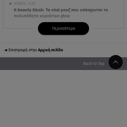
07.08.26 , 14:00
K-beauty blush: Τα viral ρουζ που υπόσχονται το
πολυπόθητο κορεάτικο glow
Περισσότερα
07.08.26 , 13:42
Παραλίες: Πάνω από 1.500 έλεγχοι - Στη μάχη
drones και νέες τεχνολογίες
Επιστροφή στην
Αρχική σελίδα
07.08.26 , 13:33
Καινούργιου:Πένθος για συνεργάτιδά της «Θα μου
Back to Top
λείπεις πάντα και για πάντα»
07.08.26 , 13:16
Γιάννης Στάνκογλου: Δείτε τον έφηβο με μακριά
μαλλιά
07.08.26 , 13:04
Συνελήφθη 31χρονος για τις δολοφονίες του
«Ζαμπόν» και του Σκαφτούρου