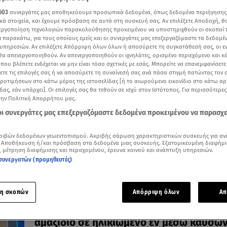
603
συνεργάτες μας αποθηκεύουμε προσωπικά δεδομένα, όπως δεδομένα περιήγησης
κά στοιχεία, και έχουμε πρόσβαση σε αυτά στη συσκευή σας. Αν επιλέξετε Αποδοχή, θ
νεργοποίηση τεχνολογιών παρακολούθησης προκειμένου να υποστηριχθούν οι σκοποί
ι παρακάτω, για τους οποίους εμείς και οι συνεργάτες μας επεξεργαζόμαστε τα δεδομέ
υπηρεσιών. Αν επιλέξετε Απόρριψη όλων όλων ή αποσύρετε τη συγκατάθεσή σας, οι ε
04.08.26, 18:46
 θα απενεργοποιηθούν. Αν απενεργοποιηθούν οι ιχνηλάτες, ορισμένο περιεχόμενο και κά
Μυστράς: Κρατούσε για χρόνια τον νεκρ
 που βλέπετε ενδέχεται να μην είναι τόσο σχετικές με εσάς. Μπορείτε να επανεμφανίσετ
πατέρα του σε καταψύκτη ξενοδοχείου
ξετε τις επιλογές σας ή να αποσύρετε τη συναίνεσή σας ανά πάσα στιγμή πατώντας τον
προτιμήσεων στο κάτω μέρος της ιστοσελίδας [ή το αιωρούμενο εικονίδιο στο κάτω α
Φέρεται να εισέπραττε κανονικά τη σύνταξή του
δας, εάν υπάρχει]. Οι επιλογές σας θα τεθούν σε ισχύ στον Ιστότοπος. Για περισσότερε
την Πολιτική Απορρήτου μας.
 οι συνεργάτες μας επεξεργαζόμαστε δεδομένα προκειμένου να παρασχ
ριβών δεδομένων γεωεντοπισμού. Ακριβής σάρωση χαρακτηριστικών συσκευής για αν
 Αποθήκευση ή/και πρόσβαση στα δεδομένα μιας συσκευής. Εξατομικευμένη διαφήμι
, μέτρηση διαφήμισης και περιεχομένου, έρευνα κοινού και ανάπτυξη υπηρεσιών.
συνεργατών (προμηθευτές)
η σκοπών
Απόρριψη όλων
Απ
23.07.26, 15:32
Απίστευτο: Tραυματιοφορέας αρνήθηκε
αμαξίδιο σε ηλικιωμένο εν μέσω καυσω