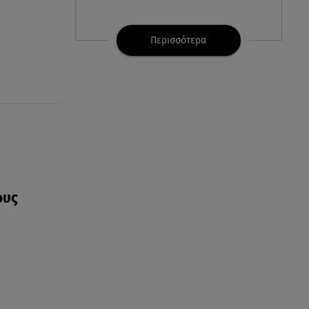
07.08.26 , 21:32
Κρήτη: Τουρίστας ρωτούσε
Περισσότερα
πόσο να πληρώσει για να
ασελγήσει σε 10χρονη
07.08.26 , 21:17
Κλήρωση Eurojackpot
7/8/2026: Οι τυχεροί αριθμοί για
τα 32.000.000 ευρώ
07.08.26 , 21:03
Σε τρία επίπεδα οι παραβιάσεις
ους
της Τουρκίας στο Αιγαίο
07.08.26 , 21:00
MINI Aceman E: Τα αξεσουάρ για
περιπετειώδεις διαδρομές