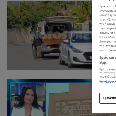
Εμείς και οι
αναγνωριστι
δυνατή η ε
εμφανίζοντα
την παροχή 
τεχνολογίες
διαφημίσεις
για να αλλά
Διαχείριση 
της ιστοσελί
ανατρέξτε σ
Εμείς και
εξής:
Χρήση επακ
ταυτότητας.
περιεχόμενο
Κατάλογος 
Εμφάνισ