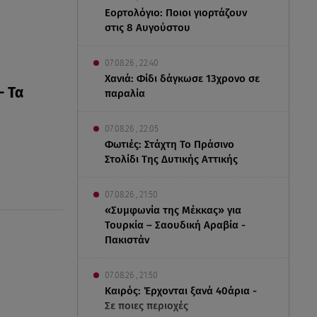
Εορτολόγιο: Ποιοι γιορτάζουν
στις 8 Αυγούστου
07.08.26 , 22:40
Χανιά: Φίδι δάγκωσε 13χρονο σε
- Τα
παραλία
07.08.26 , 22:05
Φωτιές: Στάχτη Το Πράσινο
Στολίδι Της Δυτικής Αττικής
07.08.26 , 21:50
«Συμφωνία της Μέκκας» για
Τουρκία – Σαουδική Αραβία -
Πακιστάν
07.08.26 , 21:50
Καιρός: Έρχονται ξανά 40άρια -
Σε ποιες περιοχές