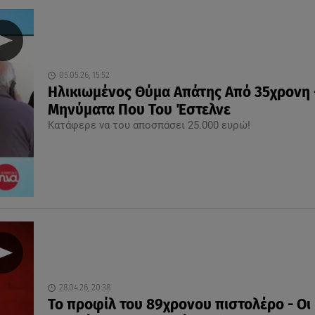
05.05.26, 15:52
Ηλικιωμένος Θύμα Απάτης Από 35χρονη 
Μηνύματα Που Του Έστελνε
Κατάφερε να του αποσπάσει 25.000 ευρώ!
28.04.26, 20:38
Το προφίλ του 89χρονου πιστολέρο - Οι