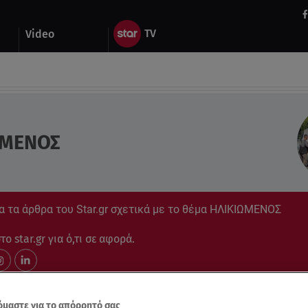
Video
ΩΜΕΝΟΣ
α τα άρθρα του Star.gr σχετικά με το θέμα ΗΛΙΚΙΩΜΕΝΟΣ
ο star.gr για ό,τι σε αφορά.
μαστε για το απόρρητό σας