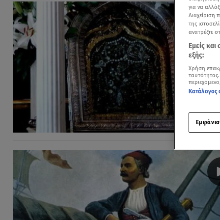
για να αλλά
Διαχείριση 
της ιστοσελί
ανατρέξτε σ
Εμείς και
εξής:
Χρήση επακ
ταυτότητας.
περιεχόμενο
Κατάλογος 
Εμφάνισ