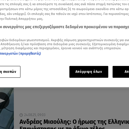
ξετε τις επιλογές σας ή να αποσύρετε τη συναίνεσή σας ανά πάσα στιγμή πατώντας τον
προτιμήσεων στο κάτω μέρος της ιστοσελίδας [ή το αιωρούμενο εικονίδιο στο κάτω α
δας, εάν υπάρχει]. Οι επιλογές σας θα τεθούν σε ισχύ στον Ιστότοπος. Για περισσότερε
την Πολιτική Απορρήτου μας.
 οι συνεργάτες μας επεξεργαζόμαστε δεδομένα προκειμένου να παρασχ
30.01.26, 09:03
Γιατί θεωρείται θαυματουργή η εικόνα τ
ριβών δεδομένων γεωεντοπισμού. Ακριβής σάρωση χαρακτηριστικών συσκευής για αν
Παναγίας της Τήνου
 Αποθήκευση ή/και πρόσβαση στα δεδομένα μιας συσκευής. Εξατομικευμένη διαφήμι
Ανακαλύφθηκε από το όραμα μιας μοναχής
, μέτρηση διαφήμισης και περιεχομένου, έρευνα κοινού και ανάπτυξη υπηρεσιών.
συνεργατών (προμηθευτές)
η σκοπών
Απόρριψη όλων
Απ
24.08.25, 09:03
Ανδρέας Μιαούλης: Ο ήρωας της Ελληνι