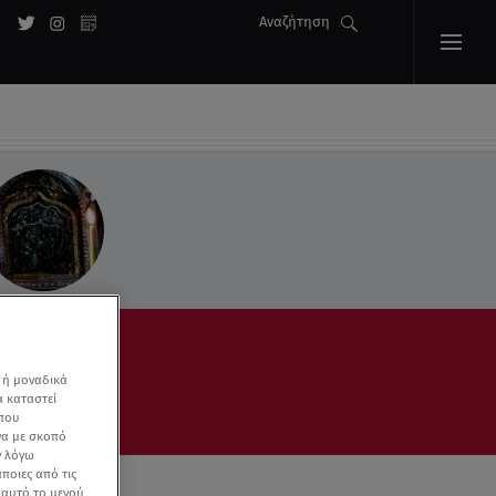
Αναζήτηση
 ή μοναδικά
α καταστεί
 που
να με σκοπό
ν λόγω
ποιες από τις
ε αυτό το μενού