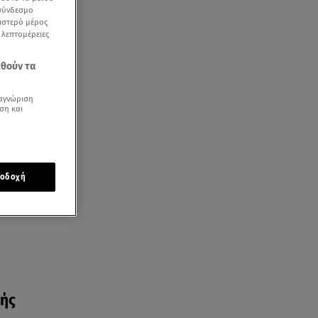
 σύνδεσμο
ριστερό μέρος
ς λεπτομέρειες
εθούν τα
ης
αγνώριση
ση και
οδοχή
κής