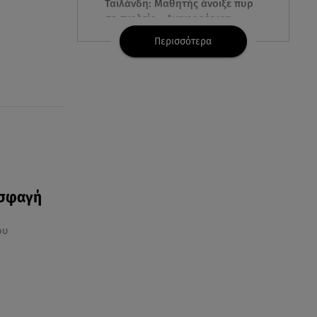
Ταϊλάνδη: Μαθητής άνοιξε πυρ
σε σχολείο - Αναφορές για
νεκρούς
Περισσότερα
07.08.26 , 10:50
Μαρία Μενούνος: Τα
στιγμιότυπα με ελληνικό άρωμα
και ο απολογισμός
07.08.26 , 10:24
Σέρρες: Νεκροί μητέρα και γιος
σε τροχαίο - Βίντεο
ντοκούμεντο
 σφαγή
ου
07.08.26 , 10:17
Έξαλλη με θαμώνα η Ιουλία
Καλλιμάνη: «Εσένα σ’ αρέσει
αυτό;»
07.08.26 , 10:05