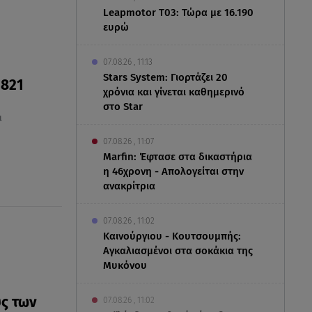
Leapmotor T03: Τώρα με 16.190
ευρώ
07.08.26 , 11:13
Stars System: Γιορτάζει 20
1821
χρόνια και γίνεται καθημερινό
στο Star
ά
07.08.26 , 11:07
Marfin: Έφτασε στα δικαστήρια
η 46χρονη - Απολογείται στην
ανακρίτρια
07.08.26 , 11:02
Καινούργιου - Κουτσουμπής:
Αγκαλιασμένοι στα σοκάκια της
Μυκόνου
υς των
07.08.26 , 11:02