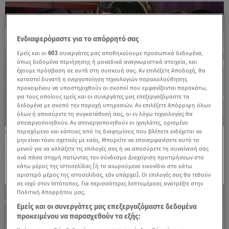
Ενδιαφερόμαστε για το απόρρητό σας
Εμείς και οι
603
συνεργάτες μας αποθηκεύουμε προσωπικά δεδομένα,
όπως δεδομένα περιήγησης ή μοναδικά αναγνωριστικά στοιχεία, και
έχουμε πρόσβαση σε αυτά στη συσκευή σας. Αν επιλέξετε Αποδοχή, θα
καταστεί δυνατή η ενεργοποίηση τεχνολογιών παρακολούθησης
προκειμένου να υποστηριχθούν οι σκοποί που εμφανίζονται παρακάτω,
για τους οποίους εμείς και οι συνεργάτες μας επεξεργαζόμαστε τα
δεδομένα με σκοπό την παροχή υπηρεσιών. Αν επιλέξετε Απόρριψη όλων
όλων ή αποσύρετε τη συγκατάθεσή σας, οι εν λόγω τεχνολογίες θα
απενεργοποιηθούν. Αν απενεργοποιηθούν οι ιχνηλάτες, ορισμένο
περιεχόμενο και κάποιες από τις διαφημίσεις που βλέπετε ενδέχεται να
21.05.26, 13:58
μην είναι τόσο σχετικές με εσάς. Μπορείτε να επανεμφανίσετε αυτό το
MasterChef: Δύο μπλε κι ένας κόκκινος
μενού για να αλλάξετε τις επιλογές σας ή να αποσύρετε τη συναίνεσή σας
συγκρούονται για το Silver Έπαθλο!
ανά πάσα στιγμή πατώντας τον σύνδεσμο Διαχείριση προτιμήσεων στο
κάτω μέρος της ιστοσελίδας [ή το αιωρούμενο εικονίδιο στο κάτω
αριστερό μέρος της ιστοσελίδας, εάν υπάρχει]. Οι επιλογές σας θα τεθούν
σε ισχύ στον Ιστότοπος. Για περισσότερες λεπτομέρειες ανατρέξτε στην
Πολιτική Απορρήτου μας.
Εμείς και οι συνεργάτες μας επεξεργαζόμαστε δεδομένα
προκειμένου να παρασχεθούν τα εξής: