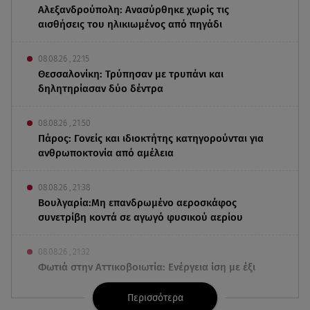
Αλεξανδρούπολη: Ανασύρθηκε χωρίς τις
αισθήσεις του ηλικιωμένος από πηγάδι
08.08.26 , 22:15
Θεσσαλονίκη: Τρύπησαν με τρυπάνι και
δηλητηρίασαν δύο δέντρα
08.08.26 , 21:50
Πάρος: Γονείς και ιδιοκτήτης κατηγορούνται για
ανθρωποκτονία από αμέλεια
08.08.26 , 21:38
Βουλγαρία:Μη επανδρωμένο αεροσκάφος
συνετρίβη κοντά σε αγωγό φυσικού αερίου
08.08.26 , 21:32
Φωτιά στην Αττικοβοιωτία: Ενέργεια ίση με έξι
ατομικές βόμβες
Περισσότερα