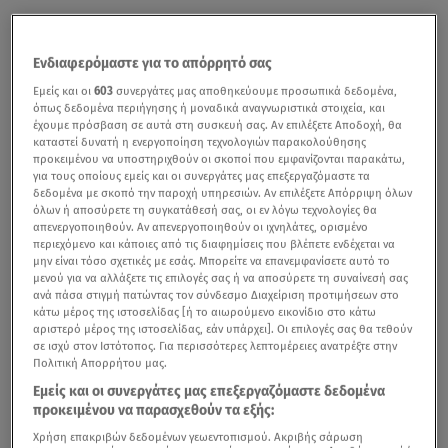
Ενδιαφερόμαστε για το απόρρητό σας
Εμείς και οι
603
συνεργάτες μας αποθηκεύουμε προσωπικά δεδομένα,
όπως δεδομένα περιήγησης ή μοναδικά αναγνωριστικά στοιχεία, και
έχουμε πρόσβαση σε αυτά στη συσκευή σας. Αν επιλέξετε Αποδοχή, θα
καταστεί δυνατή η ενεργοποίηση τεχνολογιών παρακολούθησης
προκειμένου να υποστηριχθούν οι σκοποί που εμφανίζονται παρακάτω,
για τους οποίους εμείς και οι συνεργάτες μας επεξεργαζόμαστε τα
δεδομένα με σκοπό την παροχή υπηρεσιών. Αν επιλέξετε Απόρριψη όλων
όλων ή αποσύρετε τη συγκατάθεσή σας, οι εν λόγω τεχνολογίες θα
απενεργοποιηθούν. Αν απενεργοποιηθούν οι ιχνηλάτες, ορισμένο
περιεχόμενο και κάποιες από τις διαφημίσεις που βλέπετε ενδέχεται να
μην είναι τόσο σχετικές με εσάς. Μπορείτε να επανεμφανίσετε αυτό το
μενού για να αλλάξετε τις επιλογές σας ή να αποσύρετε τη συναίνεσή σας
ανά πάσα στιγμή πατώντας τον σύνδεσμο Διαχείριση προτιμήσεων στο
κάτω μέρος της ιστοσελίδας [ή το αιωρούμενο εικονίδιο στο κάτω
αριστερό μέρος της ιστοσελίδας, εάν υπάρχει]. Οι επιλογές σας θα τεθούν
σε ισχύ στον Ιστότοπος. Για περισσότερες λεπτομέρειες ανατρέξτε στην
Πολιτική Απορρήτου μας.
Εμείς και οι συνεργάτες μας επεξεργαζόμαστε δεδομένα
προκειμένου να παρασχεθούν τα εξής:
Χρήση επακριβών δεδομένων γεωεντοπισμού. Ακριβής σάρωση