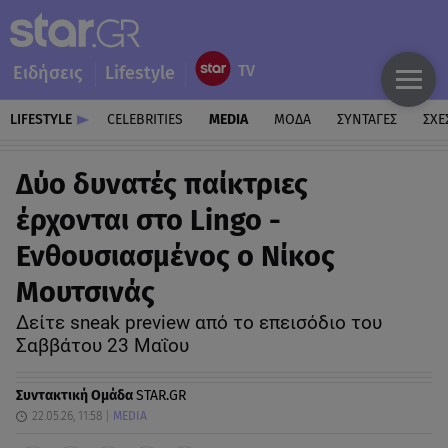
Ειδήσεις
Lifestyle
LIFESTYLE
CELEBRITIES
MEDIA
ΜΟΔΑ
ΣΥΝΤΑΓΕΣ
ΣΧΕ
Δύο δυνατές παίκτριες
έρχονται στο Lingo -
Ενθουσιασμένος ο Νίκος
Μουτσινάς
Δείτε sneak preview από το επεισόδιο του
Σαββάτου 23 Μαΐου
Συντακτική Ομάδα
STAR.GR
22.05.26, 11:58
MEDIA