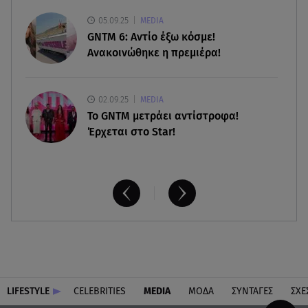
08.08.26 , 17:32
05.09.25
MEDIA
Τζο Μπάιντεν: Ο καρκίνος έχει εξαπλωθεί - Η
GNTM 6: Αντίο έξω κόσμε!
ανακοίνωση του γιου του
Ανακοινώθηκε η πρεμιέρα!
02.09.25
MEDIA
Το GNTM μετράει αντίστροφα!
Έρχεται στο Star!
LIFESTYLE
CELEBRITIES
MEDIA
ΜΟΔΑ
ΣΥΝΤΑΓΕΣ
ΣΧΕ