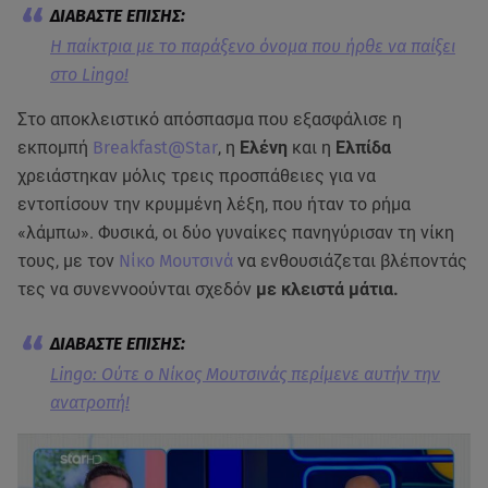
Η παίκτρια με το παράξενο όνομα που ήρθε να παίξει
στο Lingo!
Στο αποκλειστικό απόσπασμα που εξασφάλισε η
εκπομπή
Breakfast@Star
, η
Ελένη
και η
Ελπίδα
χρειάστηκαν μόλις τρεις προσπάθειες για να
εντοπίσουν την κρυμμένη λέξη, που ήταν το ρήμα
«λάμπω». Φυσικά, οι δύο γυναίκες πανηγύρισαν τη νίκη
τους, με τον
Νίκο Μουτσινά
να ενθουσιάζεται βλέποντάς
τες να συνεννοούνται σχεδόν
με κλειστά μάτια.
Lingo: Ούτε ο Νίκος Μουτσινάς περίμενε αυτήν την
ανατροπή!