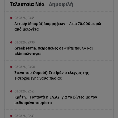
Τελευταία Νέα
Δημοφιλή
08.08.26 , 23:55
Αττική: Μπαράζ διαρρήξεων – Λεία 70.000 ευρώ
από μεζονέτα
08.08.26 , 23:30
Greek Mafia: Χειροπέδες σε «Πίτμπουλ» και
«Μπουλντόγκ»
08.08.26 , 23:00
Στενά του Ορμούζ: Στο Ιράν ο έλεγχος της
εισερχόμενης ναυσιπλοΐας
08.08.26 , 22:45
Κρήτη: Τι απαντά η ΕΛ.ΑΣ. για το βίντεο με τον
μεθυσμένο τουρίστα
08.08.26 , 22:33