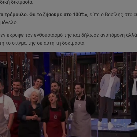
δική δικιμασία.
να τρέμουλο. Θα το ζήσουμε στο 100%»,
είπε ο Βασίλης στο c
αμόγελο.
δεν έκρυψε τον ενθουσιασμό της και δήλωσε ανυπόμονη αλλά
τή το στίγμα της σε αυτή τη δοκιμασία.