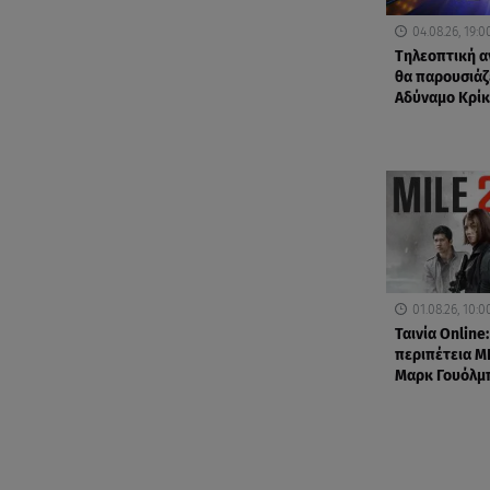
04.08.26, 19:0
Τηλεοπτική α
θα παρουσιάζε
Αδύναμο Κρίκ
01.08.26, 10:0
Ταινία Online:
περιπέτεια MI
Μαρκ Γουόλμ