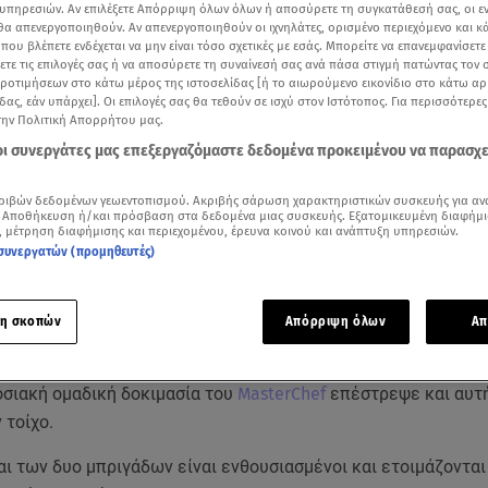
υπηρεσιών. Αν επιλέξετε Απόρριψη όλων όλων ή αποσύρετε τη συγκατάθεσή σας, οι ε
 θα απενεργοποιηθούν. Αν απενεργοποιηθούν οι ιχνηλάτες, ορισμένο περιεχόμενο και κά
 που βλέπετε ενδέχεται να μην είναι τόσο σχετικές με εσάς. Μπορείτε να επανεμφανίσετ
ξετε τις επιλογές σας ή να αποσύρετε τη συναίνεσή σας ανά πάσα στιγμή πατώντας τον
προτιμήσεων στο κάτω μέρος της ιστοσελίδας [ή το αιωρούμενο εικονίδιο στο κάτω α
δας, εάν υπάρχει]. Οι επιλογές σας θα τεθούν σε ισχύ στον Ιστότοπος. Για περισσότερε
την Πολιτική Απορρήτου μας.
 οι συνεργάτες μας επεξεργαζόμαστε δεδομένα προκειμένου να παρασχ
ριβών δεδομένων γεωεντοπισμού. Ακριβής σάρωση χαρακτηριστικών συσκευής για αν
 Αποθήκευση ή/και πρόσβαση στα δεδομένα μιας συσκευής. Εξατομικευμένη διαφήμι
, μέτρηση διαφήμισης και περιεχομένου, έρευνα κοινού και ανάπτυξη υπηρεσιών.
συνεργατών (προμηθευτές)
Δείτε περισσότερα άρθρα μας στα αποτελέσματα αναζήτησης
η σκοπών
Απόρριψη όλων
Απ
Add star.gr on Google
οσιακή ομαδική δοκιμασία του
MasterChef
επέστρεψε και αυτή
 τοίχο.
αι των δυο μπριγάδων είναι ενθουσιασμένοι και ετοιμάζονται