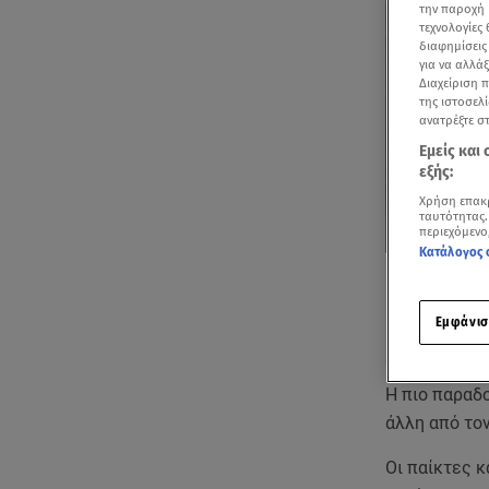
την παροχή 
τεχνολογίες
διαφημίσεις
για να αλλά
Διαχείριση 
της ιστοσελί
ανατρέξτε σ
Εμείς και
εξής:
Χρήση επακ
ταυτότητας.
περιεχόμενο
Κατάλογος 
Εμφάνισ
Η πιο παραδ
άλλη από τον
Οι παίκτες κ