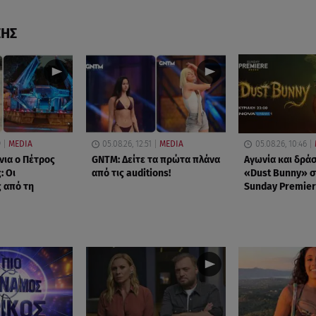
ΣΗΣ
9
MEDIA
05.08.26, 12:51
MEDIA
05.08.26, 10:46
νια ο Πέτρος
GNTM: Δείτε τα πρώτα πλάνα
Αγωνία και δράσ
: Οι
από τις auditions!
«Dust Bunny» σ
 από τη
Sunday Premier