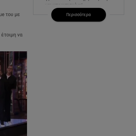
και μπουχτισμένη!
ue του με
Περισσότερα
06.08.26 , 16:57
Άνω Λιόσια: Πήγε να κλέψει
καλώδια, έπαθε ηλεκτροπληξία
 έτοιμη να
και πέθανε
06.08.26 , 16:50
Οι έξι πιο επικίνδυνες
εβδομάδες του έτους για
δασικές πυρκαγιές
06.08.26 , 16:25
Μικαέλα Κάσαρη: Έτοιμη για το
Miss World
06.08.26 , 16:17
Έλληνας ηθοποιός: «Δεν
πιστεύω στον Θεό. Είναι