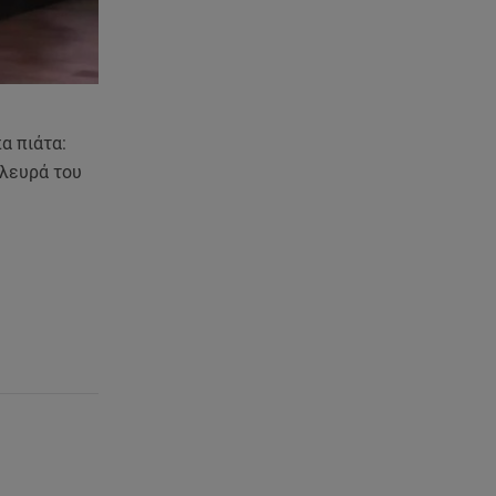
δημιούργημα του ανθρώπου»
06.08.26 , 16:00
Συντάξεις: Τρέχουν να
προλάβουν όσοι είναι κοντά σε
ηλικία συνταξιοδότησης
α πιάτα:
πλευρά του
06.08.26 , 16:00
Σημάδια που φανερώνουν
διαίσθηση και ότι ξέρεις να
«διαβάζεις» ανθρώπους
06.08.26 , 15:57
Στα όριά του το Νοσοκομείο
Ζακύνθου: Περιστατικά
βιασμών, μέθης & τροχαία
06.08.26 , 15:37
Γουλιώτη: «Γέμισε» χρώμα το
Instagram της από το