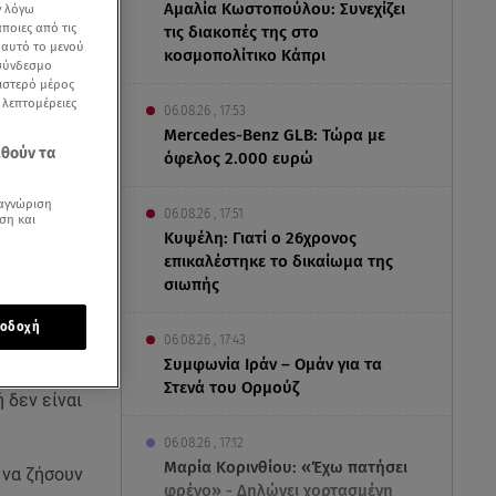
Αμαλία Κωστοπούλου: Συνεχίζει
ν λόγω
ποιες από τις
τις διακοπές της στο
ε αυτό το μενού
κοσμοπολίτικο Κάπρι
 σύνδεσμο
ριστερό μέρος
ς λεπτομέρειες
06.08.26 , 17:53
Mercedes-Benz GLB: Τώρα με
εθούν τα
όφελος 2.000 ευρώ
αγνώριση
06.08.26 , 17:51
ση και
Κυψέλη: Γιατί ο 26χρονος
επικαλέστηκε το δικαίωμα της
σιωπής
οδοχή
06.08.26 , 17:43
Συμφωνία Ιράν – Ομάν για τα
Στενά του Ορμούζ
 δεν είναι
06.08.26 , 17:12
Μαρία Κορινθίου: «Έχω πατήσει
 να ζήσουν
φρένο» - Δηλώνει χορτασμένη