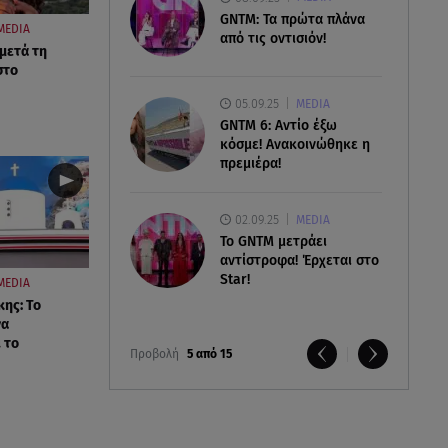
GNTM: Τα πρώτα πλάνα
MEDIA
από τις οντισιόν!
 μετά τη
στο
05.09.25
MEDIA
GNTM 6: Αντίο έξω
κόσμε! Ανακοινώθηκε η
πρεμιέρα!
02.09.25
MEDIA
Το GNTM μετράει
αντίστροφα! Έρχεται στο
Star!
MEDIA
κης: Το
να
 το
Προβολή
5 από 15