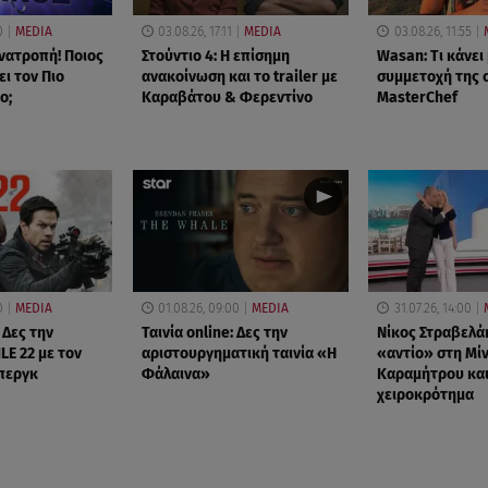
0
MEDIA
03.08.26, 17:11
MEDIA
03.08.26, 11:55
νατροπή! Ποιος
Στούντιο 4: Η επίσημη
Wasan: Tι κάνει
ι τον Πιο
ανακοίνωση και το trailer με
συμμετοχή της 
ο;
Καραβάτου & Φερεντίνο
MasterChef
0
MEDIA
01.08.26, 09:00
MEDIA
31.07.26, 14:00
 Δες την
Ταινία online: Δες την
Νίκος Στραβελά
LE 22 με τον
αριστουργηματική ταινία «Η
«αντίο» στη Μί
περγκ
Φάλαινα»
Καραμήτρου και
χειροκρότημα