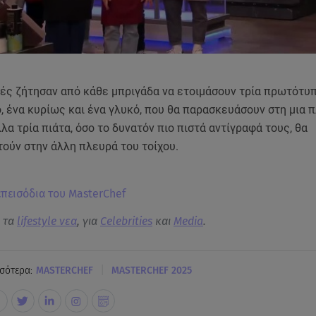
τές ζήτησαν από κάθε μπριγάδα να ετοιμάσουν τρία πρωτότυπ
, ένα κυρίως και ένα γλυκό, που θα παρασκευάσουν στη μια 
λλα τρία πιάτα, όσο το δυνατόν πιο πιστά αντίγραφά τους, θα
ούν στην άλλη πλευρά του τοίχου.
 επεισόδια του MasterChef
α τα
lifestyle νεα
, για
Celebrities
και
Media
.
|
σότερα:
MASTERCHEF
MASTERCHEF 2025