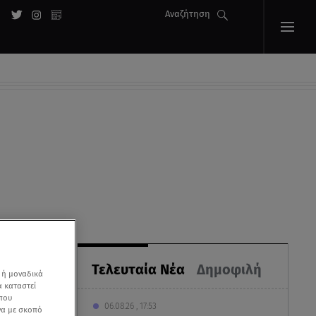
Αναζήτηση
Τελευταία Νέα
Δημοφιλή
 ή μοναδικά
α καταστεί
 που
06.08.26 , 17:53
να με σκοπό