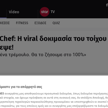
Video
ΧΕΣΕΙΣ
FITNESS
ΕΞΟΔΟΣ
QUIZ
Chef: Η viral δοκιμασία του τοίχου
εψε!
ι ένα τρέμουλο. Θα το ζήσουμε στο 100%»
μαστε για το απόρρητό σας
603
συνεργάτες μας αποθηκεύουμε προσωπικά δεδομένα, όπως δεδομένα περιήγησης
κά στοιχεία, και έχουμε πρόσβαση σε αυτά στη συσκευή σας. Αν επιλέξετε Αποδοχή, θ
νεργοποίηση τεχνολογιών παρακολούθησης προκειμένου να υποστηριχθούν οι σκοποί
ι παρακάτω, για τους οποίους εμείς και οι συνεργάτες μας επεξεργαζόμαστε τα δεδομέ