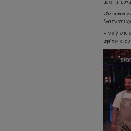
αυτή τη μονα
«Σε πιάνει έ
ένα πλατύ χ
Η Μαίρυλιν 
αφήσει κι αυ