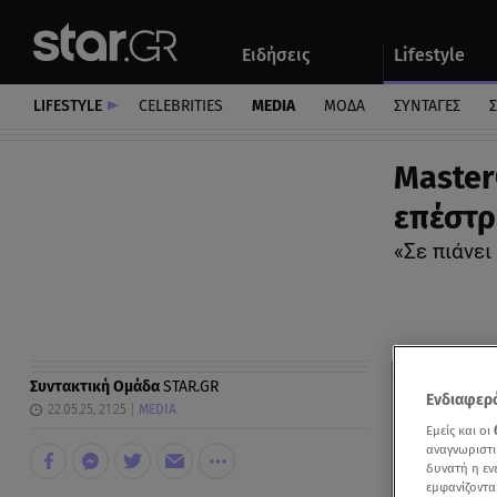
Αθλητικά
Quiz
Ειδήσεις
Lifestyle
Αυτοκίνητο
LIFESTYLE
CELEBRITIES
MEDIA
ΜΟΔΑ
ΣΥΝΤΑΓΕΣ
Σ
Master
επέστρ
«Σε πιάνε
Συντακτική Ομάδα
STAR.GR
Ενδιαφερό
22.05.25, 21:25
MEDIA
Εμείς και οι
αναγνωριστι
δυνατή η ε
εμφανίζοντα