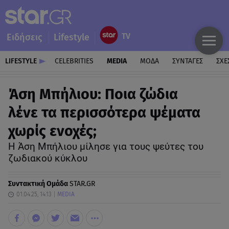
Ειδήσεις
Lifestyle
LIFESTYLE
CELEBRITIES
MEDIA
ΜΟΔΑ
ΣΥΝΤΑΓΕΣ
ΣΧΕ
Άση Μπήλιου: Ποια ζώδια
λένε τα περισσότερα ψέματα
χωρίς ενοχές;
Η Άση Μπήλιου μίλησε για τους ψεύτες του
ζωδιακού κύκλου
Συντακτική Ομάδα
STAR.GR
01.04.25, 14:13
MEDIA