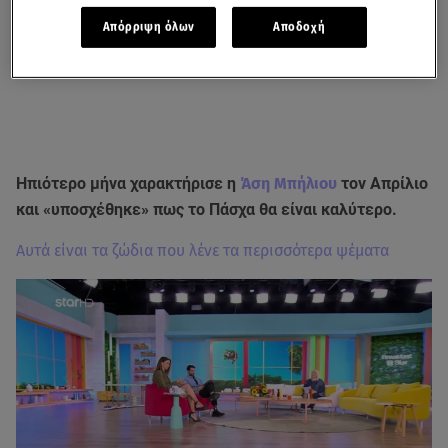
Απόρριψη όλων
Αποδοχή
Ηπιότερο μήνα χαρακτήρισε η
Άση Μπήλιου
τον Απρίλιο
και «υποσχέθηκε» πως το Πάσχα θα είναι καλύτερο.
Αυτά είναι τα ζώδια που λένε τα περισσότερα ψέματα