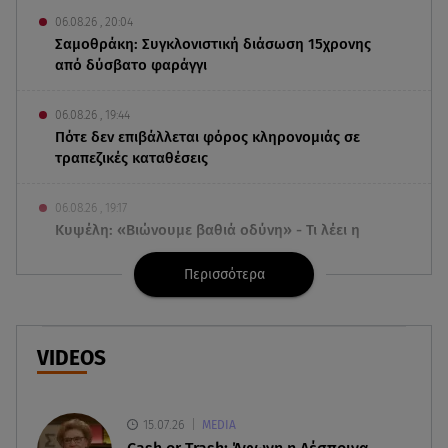
06.08.26 , 20:04
Σαμοθράκη: Συγκλονιστική διάσωση 15χρονης
από δύσβατο φαράγγι
06.08.26 , 19:44
Πότε δεν επιβάλλεται φόρος κληρονομιάς σε
τραπεζικές καταθέσεις
06.08.26 , 19:17
Κυψέλη: «Βιώνουμε βαθιά οδύνη» - Τι λέει η
οικογένεια της Λίζα
Περισσότερα
06.08.26 , 19:10
Μπαντέρας: «Η καρδιακή προσβολή ήταν το
καλύτερο πράγμα που μου συνέβη»
VIDEOS
06.08.26 , 18:49
Συντάξεις χηρείας: Τέλος στο «ψαλίδι» μετά την
15.07.26
MEDIA
τριετία