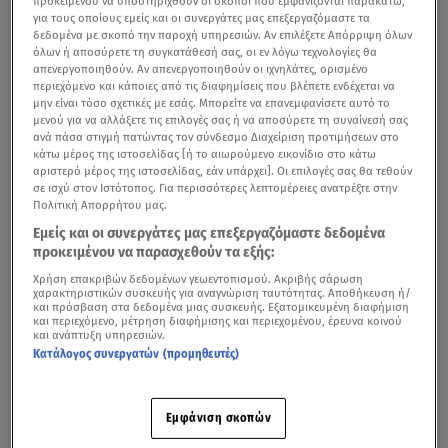
προκειμένου να υποστηριχθούν οι σκοποί που εμφανίζονται παρακάτω,
για τους οποίους εμείς και οι συνεργάτες μας επεξεργαζόμαστε τα
δεδομένα με σκοπό την παροχή υπηρεσιών. Αν επιλέξετε Απόρριψη όλων
όλων ή αποσύρετε τη συγκατάθεσή σας, οι εν λόγω τεχνολογίες θα
απενεργοποιηθούν. Αν απενεργοποιηθούν οι ιχνηλάτες, ορισμένο
περιεχόμενο και κάποιες από τις διαφημίσεις που βλέπετε ενδέχεται να
μην είναι τόσο σχετικές με εσάς. Μπορείτε να επανεμφανίσετε αυτό το
μενού για να αλλάξετε τις επιλογές σας ή να αποσύρετε τη συναίνεσή σας
ανά πάσα στιγμή πατώντας τον σύνδεσμο Διαχείριση προτιμήσεων στο
κάτω μέρος της ιστοσελίδας [ή το αιωρούμενο εικονίδιο στο κάτω
αριστερό μέρος της ιστοσελίδας, εάν υπάρχει]. Οι επιλογές σας θα τεθούν
σε ισχύ στον Ιστότοπος. Για περισσότερες λεπτομέρειες ανατρέξτε στην
Πολιτική Απορρήτου μας.
Εμείς και οι συνεργάτες μας επεξεργαζόμαστε δεδομένα
προκειμένου να παρασχεθούν τα εξής:
Χρήση επακριβών δεδομένων γεωεντοπισμού. Ακριβής σάρωση
χαρακτηριστικών συσκευής για αναγνώριση ταυτότητας. Αποθήκευση ή/
και πρόσβαση στα δεδομένα μιας συσκευής. Εξατομικευμένη διαφήμιση
και περιεχόμενο, μέτρηση διαφήμισης και περιεχομένου, έρευνα κοινού
και ανάπτυξη υπηρεσιών.
Κατάλογος συνεργατών (προμηθευτές)
Εμφάνιση σκοπών