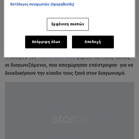
Κατάλογος συνεργατών (προμηθευτές)
Εμφάνιση σκοπών
Απόρριψη όλων
Αποδοχή
Η κουζίνα του
MasterChef 2022
γέμισε και πάλι, καθώς
οι διαγωνιζόμενοι, που αποχώρησαν επέστρεψαν για να
διεκδικήσουν την είσοδο τους ξανά στον διαγωνισμό.