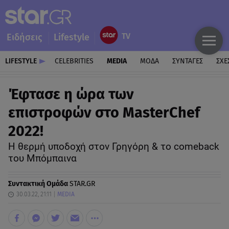
Ειδήσεις
Lifestyle
LIFESTYLE
CELEBRITIES
MEDIA
ΜΟΔΑ
ΣΥΝΤΑΓΕΣ
ΣΧΕ
Έφτασε η ώρα των
επιστροφών στο MasterChef
2022!
Η θερμή υποδοχή στον Γρηγόρη & το comeback
του Μπόμπαινα
Συντακτική Ομάδα
STAR.GR
30.03.22, 21:11
MEDIA