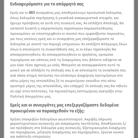
Ενδιαφερόμαστε για το απόρρητό σας
Εμείς και οι
603
συνεργάτες μας αποθηκεύουμε προσωπικά δεδομένα,
όπως δεδομένα περιήγησης ή μοναδικά αναγνωριστικά στοιχεία, και
έχουμε πρόσβαση σε αυτά στη συσκευή σας. Αν επιλέξετε Αποδοχή, θα
καταστεί δυνατή η ενεργοποίηση τεχνολογιών παρακολούθησης
προκειμένου να υποστηριχθούν οι σκοποί που εμφανίζονται παρακάτω,
για τους οποίους εμείς και οι συνεργάτες μας επεξεργαζόμαστε τα
δεδομένα με σκοπό την παροχή υπηρεσιών. Αν επιλέξετε Απόρριψη όλων
όλων ή αποσύρετε τη συγκατάθεσή σας, οι εν λόγω τεχνολογίες θα
απενεργοποιηθούν. Αν απενεργοποιηθούν οι ιχνηλάτες, ορισμένο
περιεχόμενο και κάποιες από τις διαφημίσεις που βλέπετε ενδέχεται να
μην είναι τόσο σχετικές με εσάς. Μπορείτε να επανεμφανίσετε αυτό το
μενού για να αλλάξετε τις επιλογές σας ή να αποσύρετε τη συναίνεσή σας
ανά πάσα στιγμή πατώντας τον σύνδεσμο Διαχείριση προτιμήσεων στο
κάτω μέρος της ιστοσελίδας [ή το αιωρούμενο εικονίδιο στο κάτω
αριστερό μέρος της ιστοσελίδας, εάν υπάρχει]. Οι επιλογές σας θα τεθούν
σε ισχύ στον Ιστότοπος. Για περισσότερες λεπτομέρειες ανατρέξτε στην
Πολιτική Απορρήτου μας.
Εμείς και οι συνεργάτες μας επεξεργαζόμαστε δεδομένα
προκειμένου να παρασχεθούν τα εξής:
Χρήση επακριβών δεδομένων γεωεντοπισμού. Ακριβής σάρωση
χαρακτηριστικών συσκευής για αναγνώριση ταυτότητας. Αποθήκευση ή/
και πρόσβαση στα δεδομένα μιας συσκευής. Εξατομικευμένη διαφήμιση
και περιεχόμενο, μέτρηση διαφήμισης και περιεχομένου, έρευνα κοινού
και ανάπτυξη υπηρεσιών.