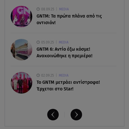
06.08.26 , 20:16
08.09.25
MEDIA
Αθηνά Οικονομάκου από την Μπόρα Μπόρα:
GNTM: Τα πρώτα πλάνα από τις
«Έσκασε όλη η κούραση του χειμώνα»
οντισιόν!
06.08.26 , 20:04
Σαμοθράκη: Συγκλονιστική διάσωση 15χρονης
05.09.25
MEDIA
από δύσβατο φαράγγι
GNTM 6: Αντίο έξω κόσμε!
Ανακοινώθηκε η πρεμιέρα!
02.09.25
MEDIA
Το GNTM μετράει αντίστροφα!
Έρχεται στο Star!