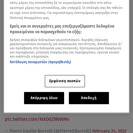
κάτω μέρος της ιστοσελίδας [ή το αιωρούμενο εικονίδιο στο κάτω
αριστερό μέρος της ιστοσελίδας, εάν υπάρχει]. Οι επιλογές σας θα τεθούν
σε ισχύ στον Ιστότοπος. Για περισσότερες λεπτομέρειες ανατρέξτε στην
Πολιτική Απορρήτου μας.
Εμείς και οι συνεργάτες μας επεξεργαζόμαστε δεδομένα
προκειμένου να παρασχεθούν τα εξής:
Έκρηξη σε εργοστάσιο στην Ουκρανία
Χρήση επακριβών δεδομένων γεωεντοπισμού. Ακριβής σάρωση
χαρακτηριστικών συσκευής για αναγνώριση ταυτότητας. Αποθήκευση ή/
και πρόσβαση στα δεδομένα μιας συσκευής. Εξατομικευμένη διαφήμιση
Σε ξεχωριστή ανακοίνωση, η συνοριοφρουρά της
και περιεχόμενο, μέτρηση διαφήμισης και περιεχομένου, έρευνα κοινού
και ανάπτυξη υπηρεσιών.
Ουκρανίας ανακοίνωσε ότι
ρωσικά στρατιωτικά κονβόι
Κατάλογος συνεργατών (προμηθευτές)
πέρασαν τα ουκρανικά σύνορα,
κυρίως από τη
χερσόνησο της Κριμαίας την οποία προσάρτησε το 2014
Εμφάνιση σκοπών
η Ρωσία,
και εισήλθαν στο Τσερνίχιβ, το Χάρκοβο και το
Λουχάνσκ.
Απόρριψη όλων
Αποδοχή
KA-52 OVER
#LUHANSK
#Ukraine
#Russia
pic.twitter.com/NXD0Z9NWMv
— Pierre Davide Borrelli (@PierreDBorrelli)
February 24, 2022