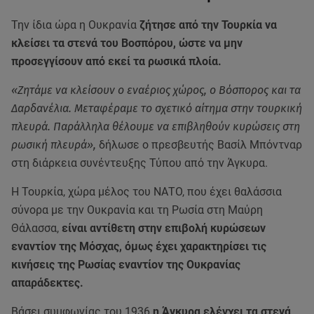
Την ίδια ώρα η Ουκρανία
ζήτησε από την Τουρκία να
κλείσει τα στενά του Βοσπόρου, ώστε να μην
προσεγγίσουν από εκεί τα ρωσικά πλοία.
«Ζητάμε να κλείσουν ο εναέριος χώρος, ο Βόσπορος και τα
Δαρδανέλια. Μεταφέραμε το σχετικό αίτημα στην τουρκική
πλευρά. Παράλληλα θέλουμε να επιβληθούν κυρώσεις στη
ρωσική πλευρά»,
δήλωσε ο πρεσβευτής Βασίλ Μπόντναρ
στη διάρκεια συνέντευξης Τύπου από την Άγκυρα.
Η Τουρκία, χώρα μέλος του ΝΑΤΟ, που έχει θαλάσσια
σύνορα με την Ουκρανία και τη Ρωσία στη Μαύρη
Θάλασσα,
είναι αντίθετη στην επιβολή κυρώσεων
εναντίον της Μόσχας, όμως έχει χαρακτηρίσει τις
κινήσεις της Ρωσίας εναντίον της Ουκρανίας
απαράδεκτες.
Βάσει συμφωνίας του 1936
η Άγκυρα ελέγχει τα στενά