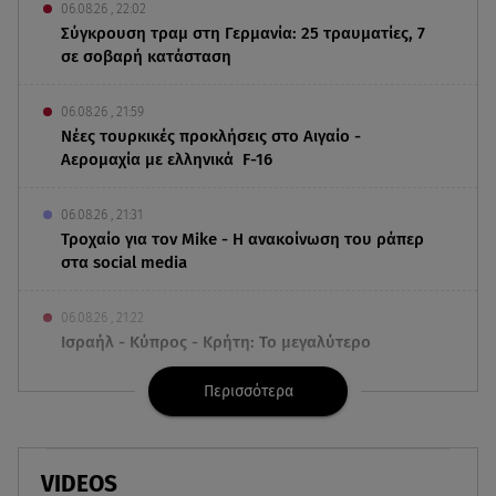
06.08.26 , 22:02
Σύγκρουση τραμ στη Γερμανία: 25 τραυματίες, 7
σε σοβαρή κατάσταση
06.08.26 , 21:59
Νέες τουρκικές προκλήσεις στο Αιγαίο -
Αερομαχία με ελληνικά F-16
06.08.26 , 21:31
Τροχαίο για τον Mike - Η ανακοίνωση του ράπερ
στα social media
06.08.26 , 21:22
Ισραήλ - Κύπρος - Κρήτη: Το μεγαλύτερο
υποθαλάσσιο καλώδιο στον κόσμο
Περισσότερα
06.08.26 , 21:07
Motor Oil: Δωρεά πυροσβεστικών οχημάτων και
εξοπλισμού στον Άγιο Βασίλειο
VIDEOS