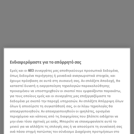
Τουλάχιστον οκτώ άνθρωποι έχουν σκοτωθεί και εννέα
Ενδιαφερόμαστε για το απόρρητό σας
τραυματιστεί από τον βομβαρδισμό των δυνάμεων της
Εμείς και οι
603
συνεργάτες μας αποθηκεύουμε προσωπικά δεδομένα,
όπως δεδομένα περιήγησης ή μοναδικά αναγνωριστικά στοιχεία, και
Ρωσίας στην Ουκρανία, δήλωσε σύμβουλος του
έχουμε πρόσβαση σε αυτά στη συσκευή σας. Αν επιλέξετε Αποδοχή, θα
ουκρανικού υπουργείου Εσωτερικών Υποθέσεων.
καταστεί δυνατή η ενεργοποίηση τεχνολογιών παρακολούθησης
προκειμένου να υποστηριχθούν οι σκοποί που εμφανίζονται παρακάτω,
για τους οποίους εμείς και οι συνεργάτες μας επεξεργαζόμαστε τα
δεδομένα με σκοπό την παροχή υπηρεσιών. Αν επιλέξετε Απόρριψη όλων
όλων ή αποσύρετε τη συγκατάθεσή σας, οι εν λόγω τεχνολογίες θα
απενεργοποιηθούν. Αν απενεργοποιηθούν οι ιχνηλάτες, ορισμένο
περιεχόμενο και κάποιες από τις διαφημίσεις που βλέπετε ενδέχεται να
μην είναι τόσο σχετικές με εσάς. Μπορείτε να επανεμφανίσετε αυτό το
μενού για να αλλάξετε τις επιλογές σας ή να αποσύρετε τη συναίνεσή σας
ανά πάσα στιγμή πατώντας τον σύνδεσμο Διαχείριση προτιμήσεων στο