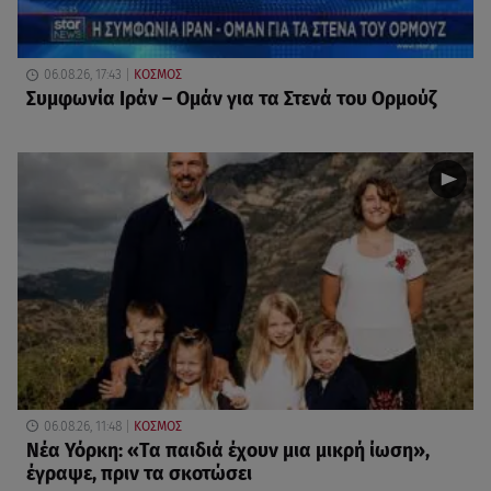
06.08.26, 17:43
ΚΟΣΜΟΣ
Συμφωνία Ιράν – Ομάν για τα Στενά του Ορμούζ
06.08.26, 11:48
ΚΟΣΜΟΣ
Νέα Υόρκη: «Τα παιδιά έχουν μια μικρή ίωση»,
έγραψε, πριν τα σκοτώσει