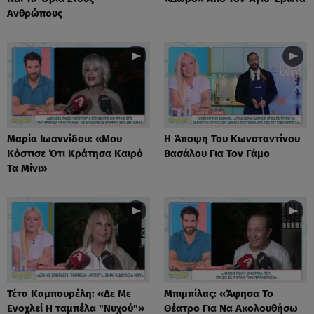
Ανθρώπους
Μαρία Ιωαννίδου: «Μου
Η Άποψη Του Κωνσταντίνου
Κόστισε Ότι Κράτησα Καιρό
Βασάλου Για Τον Γάμο
Τα Μίνι»
Τέτα Καμπουρέλη: «Δε Mε
Μπιμπίλας: «Άφησα Το
Eνοχλεί H ταμπέλα "Νυχού"»
Θέατρο Για Να Ακολουθήσω