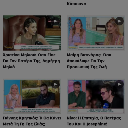
Κάποιον»
Χριστίνα Μηλιού: Όσα Είπε
Μαίρη Βυτινάρος: Όσα
Για Τον Πατέρα Της, Δημήτρη
Αποκάλυψε Για Την
Μηλιό
Προσωπική Της Ζωή
Γιάννης Κρητικός: Τι Θα Κάνει
Νίνο: Η Επιτυχία, Ο Πατέρας
Μετά Τη Γη Της Ελιάς;
Του Και Η Josephine!