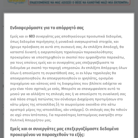
Ναταλία Δραγούμη: Νέο Τηλεοπτικό Βήμα
Δίπλα Στη Μιμή Ντενίση - Video
Ενδιαφερόμαστε για το απόρρητό σας
Εμείς και οι
603
συνεργάτες μας αποθηκεύουμε προσωπικά δεδομένα,
όπως δεδομένα περιήγησης ή μοναδικά αναγνωριστικά στοιχεία, και
έχουμε πρόσβαση σε αυτά στη συσκευή σας. Αν επιλέξετε Αποδοχή, θα
καταστεί δυνατή η ενεργοποίηση τεχνολογιών παρακολούθησης
προκειμένου να υποστηριχθούν οι σκοποί που εμφανίζονται παρακάτω,
για τους οποίους εμείς και οι συνεργάτες μας επεξεργαζόμαστε τα
δεδομένα με σκοπό την παροχή υπηρεσιών. Αν επιλέξετε Απόρριψη όλων
όλων ή αποσύρετε τη συγκατάθεσή σας, οι εν λόγω τεχνολογίες θα
TAGS:
ΝΑΤΑΛΙΑ ΔΡΑΓΟΥΜΗ
ΜΙΜΗ ΝΤΕΝΙΣΗ
απενεργοποιηθούν. Αν απενεργοποιηθούν οι ιχνηλάτες, ορισμένο
περιεχόμενο και κάποιες από τις διαφημίσεις που βλέπετε ενδέχεται να
ΓΚΟΣΙΠ ΝΕΑ & CELEBRITIES
μην είναι τόσο σχετικές με εσάς. Μπορείτε να επανεμφανίσετε αυτό το
μενού για να αλλάξετε τις επιλογές σας ή να αποσύρετε τη συναίνεσή σας
ανά πάσα στιγμή πατώντας τον σύνδεσμο Διαχείριση προτιμήσεων στο
κάτω μέρος της ιστοσελίδας [ή το αιωρούμενο εικονίδιο στο κάτω
Σάββατο 8 Αυγούστου 2026
αριστερό μέρος της ιστοσελίδας, εάν υπάρχει]. Οι επιλογές σας θα τεθούν
15.06.26, 14:32
CELEBRITIES & GOSSIP ΝΕΑ
σε ισχύ στον Ιστότοπος. Για περισσότερες λεπτομέρειες ανατρέξτε στην
Πολιτική Απορρήτου μας.
Εμείς και οι συνεργάτες μας επεξεργαζόμαστε δεδομένα
προκειμένου να παρασχεθούν τα εξής: