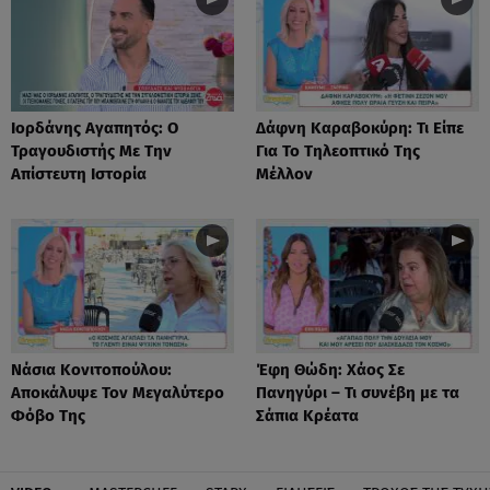
Ιορδάνης Αγαπητός: Ο
Δάφνη Καραβοκύρη: Τι Είπε
Τραγουδιστής Με Την
Για Το Τηλεοπτικό Της
Απίστευτη Ιστορία
Μέλλον
Νάσια Κονιτοπούλου:
Έφη Θώδη: Χάος Σε
Αποκάλυψε Τον Μεγαλύτερο
Πανηγύρι – Τι συνέβη με τα
Φόβο Της
Σάπια Κρέατα