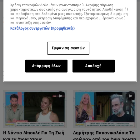
Χρήση επακριβών δεδομένων γεωεντοπισμού. Ακριβής σάρωση
χαρακτηριστικών συσκευής για αναγνώριση ταυτότητας. Αποθήκευση ή/
και πρόσβαση στα δεδομένα μιας συσκευής. Εξατομικευμένη διαφήμιση
ΟΛΑ ΤΑ ΒΙΝΤΕΟ
και περιεχόμενο, μέτρηση διαφήμισης και περιεχομένου, έρευνα κοινού
και ανάπτυξη υπηρεσιών.
Κατάλογος συνεργατών (προμηθευτές)
Εμφάνιση σκοπών
Απόρριψη όλων
Αποδοχή
Λόλα Νταϊφά: Η Πιο Δύσκολη
Νόνη Δούνια: «Συνεχίζω Στο
Στιγμή Στην Καριέρα Της
Mega News»
Η Νάντια Μπουλέ Για Τη Ζωή
Δημήτρης Παπανικολάου: Το
Και Τα Όρια Στους
«Δώρο» Από Τον Άγιο Έρωτα