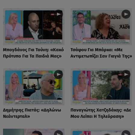
Μπογδάνος Για Τούνη: «Κακό
Τσάφου Για Μπάρκα: «Με
Πρότυπο Για Τα Παιδιά Μας»
Αντιμετωπίζει Σαν Γιαγιά Της»
Δημήτρης Πιατάς: «Δηλώνω
Παναγιώτης Χατζηδάκης: «Δε
Νεάντερταλ»
Μου Λείπει Η Τηλεόραση»