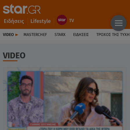
Ειδήσεις
Lifestyle
VIDEO
MASTERCHEF
STARX
ΕΙΔΉΣΕΙΣ
ΤΡΟΧΌΣ ΤΗΣ ΤΎΧΗ
VIDEO