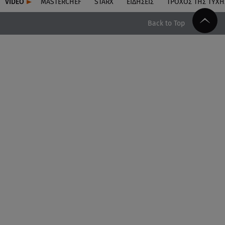
VIDEO
MASTERCHEF
STARX
ΕΙΔΉΣΕΙΣ
ΤΡΟΧΌΣ ΤΗΣ ΤΎΧΗ
Back to Top