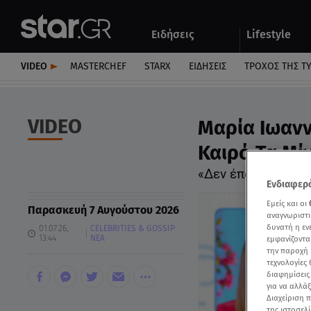
Αθλητικά
Quiz
Ειδήσεις
Lifestyle
Αυτοκίνητο
VIDEO
MASTERCHEF
STARX
ΕΙΔΉΣΕΙΣ
ΤΡΟΧΌΣ ΤΗΣ Τ
VIDEO
Μαρία Ιωανν
Καιρό Τα Μίν
«Δεν έπαιξα ρεπε
Ενδιαφερό
Εμείς και οι
Παρασκευή 7 Αυγούστου 2026
αναγνωριστι
δυνατή η ε
01.07.26,
CELEBRITIES & GOSSIP
13:44
ΝΕΑ
εμφανίζοντα
την παροχή 
τεχνολογίες
διαφημίσεις
για να αλλά
Διαχείριση 
της ιστοσελί