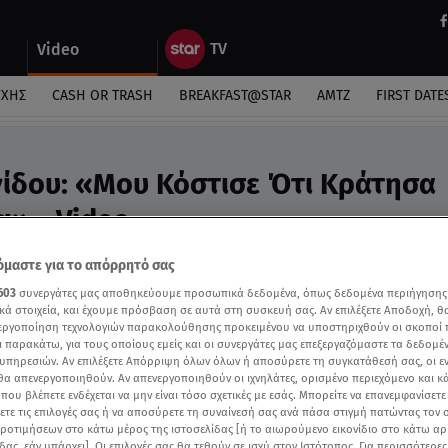
Video
ΎΧΗΣ
CASH OR TRASH
BREAKFAST@STAR
ΑΜΤΖ
FIRST DATE
ίδου: «Μου Κόστισε Ότι Κράτησα
ι» - Video
ρτόριο και φταίω εγώ. Με έβλεπαν κάπως πιο ελαφ
μαστε για το απόρρητό σας
603
συνεργάτες μας αποθηκεύουμε προσωπικά δεδομένα, όπως δεδομένα περιήγησης
κά στοιχεία, και έχουμε πρόσβαση σε αυτά στη συσκευή σας. Αν επιλέξετε Αποδοχή, θ
νεργοποίηση τεχνολογιών παρακολούθησης προκειμένου να υποστηριχθούν οι σκοποί
ι παρακάτω, για τους οποίους εμείς και οι συνεργάτες μας επεξεργαζόμαστε τα δεδομέ
υπηρεσιών. Αν επιλέξετε Απόρριψη όλων όλων ή αποσύρετε τη συγκατάθεσή σας, οι ε
 θα απενεργοποιηθούν. Αν απενεργοποιηθούν οι ιχνηλάτες, ορισμένο περιεχόμενο και κά
 που βλέπετε ενδέχεται να μην είναι τόσο σχετικές με εσάς. Μπορείτε να επανεμφανίσετ
ξετε τις επιλογές σας ή να αποσύρετε τη συναίνεσή σας ανά πάσα στιγμή πατώντας τον
προτιμήσεων στο κάτω μέρος της ιστοσελίδας [ή το αιωρούμενο εικονίδιο στο κάτω α
δας, εάν υπάρχει]. Οι επιλογές σας θα τεθούν σε ισχύ στον Ιστότοπος. Για περισσότερε