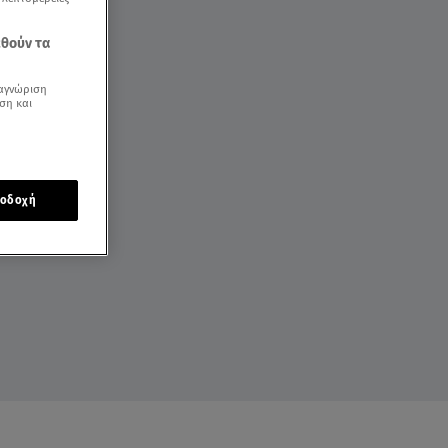
εθούν τα
αγνώριση
ση και
οδοχή