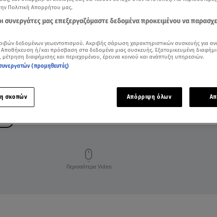
την Πολιτική Απορρήτου μας.
 οι συνεργάτες μας επεξεργαζόμαστε δεδομένα προκειμένου να παρασχ
ριβών δεδομένων γεωεντοπισμού. Ακριβής σάρωση χαρακτηριστικών συσκευής για αν
 Αποθήκευση ή/και πρόσβαση στα δεδομένα μιας συσκευής. Εξατομικευμένη διαφήμι
, μέτρηση διαφήμισης και περιεχομένου, έρευνα κοινού και ανάπτυξη υπηρεσιών.
συνεργατών (προμηθευτές)
η σκοπών
Απόρριψη όλων
Απ
ΔΟΥ
Περισσότερα Video