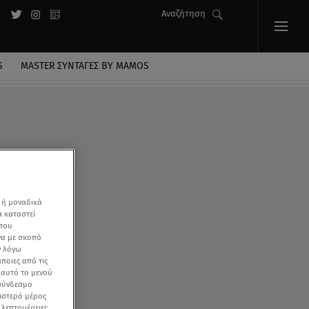
Αναζήτηση
S
MASTER ΣΥΝΤΑΓΈΣ BY MAMOS
ριά»
 ή μοναδικά
α καταστεί
 που
να με σκοπό
ν λόγω
ποιες από τις
ε αυτό το μενού
 σύνδεσμο
ριστερό μέρος
ς λεπτομέρειες