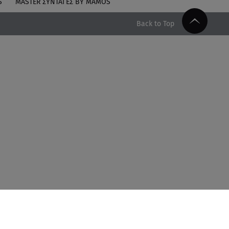
S
MASTER ΣΥΝΤΑΓΈΣ BY MAMOS
Back to Top