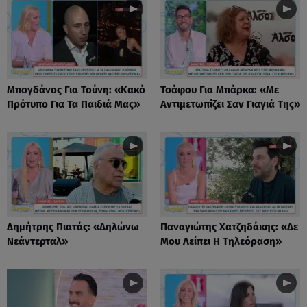
Μπογδάνος Για Τούνη: «Κακό
Τσάφου Για Μπάρκα: «Με
Πρότυπο Για Τα Παιδιά Μας»
Αντιμετωπίζει Σαν Γιαγιά Της»
Δημήτρης Πιατάς: «Δηλώνω
Παναγιώτης Χατζηδάκης: «Δε
Νεάντερταλ»
Μου Λείπει Η Τηλεόραση»