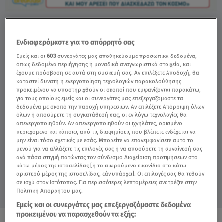
Έφη Θώδη: Χάος Σε Πανηγύρι – Τι συνέβη
με τα Σάπια Κρέατα - Video
Ενδιαφερόμαστε για το απόρρητό σας
Εμείς και οι
603
συνεργάτες μας αποθηκεύουμε προσωπικά δεδομένα,
όπως δεδομένα περιήγησης ή μοναδικά αναγνωριστικά στοιχεία, και
έχουμε πρόσβαση σε αυτά στη συσκευή σας. Αν επιλέξετε Αποδοχή, θα
καταστεί δυνατή η ενεργοποίηση τεχνολογιών παρακολούθησης
προκειμένου να υποστηριχθούν οι σκοποί που εμφανίζονται παρακάτω,
για τους οποίους εμείς και οι συνεργάτες μας επεξεργαζόμαστε τα
δεδομένα με σκοπό την παροχή υπηρεσιών. Αν επιλέξετε Απόρριψη όλων
όλων ή αποσύρετε τη συγκατάθεσή σας, οι εν λόγω τεχνολογίες θα
TAGS:
ΕΦΗ ΘΩΔΗ
BREAKFAST@STAR
απενεργοποιηθούν. Αν απενεργοποιηθούν οι ιχνηλάτες, ορισμένο
περιεχόμενο και κάποιες από τις διαφημίσεις που βλέπετε ενδέχεται να
μην είναι τόσο σχετικές με εσάς. Μπορείτε να επανεμφανίσετε αυτό το
μενού για να αλλάξετε τις επιλογές σας ή να αποσύρετε τη συναίνεσή σας
Παρασκευή 7 Αυγούστου 2026
ανά πάσα στιγμή πατώντας τον σύνδεσμο Διαχείριση προτιμήσεων στο
κάτω μέρος της ιστοσελίδας [ή το αιωρούμενο εικονίδιο στο κάτω
23.06.26, 10:32
CELEBRITIES & GOSSIP ΝΕΑ
αριστερό μέρος της ιστοσελίδας, εάν υπάρχει]. Οι επιλογές σας θα τεθούν
σε ισχύ στον Ιστότοπος. Για περισσότερες λεπτομέρειες ανατρέξτε στην
Πολιτική Απορρήτου μας.
Εμείς και οι συνεργάτες μας επεξεργαζόμαστε δεδομένα
προκειμένου να παρασχεθούν τα εξής: