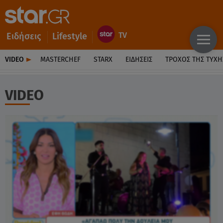
Ειδήσεις
Lifestyle
VIDEO
MASTERCHEF
STARX
ΕΙΔΉΣΕΙΣ
ΤΡΟΧΌΣ ΤΗΣ ΤΎΧΗ
VIDEO