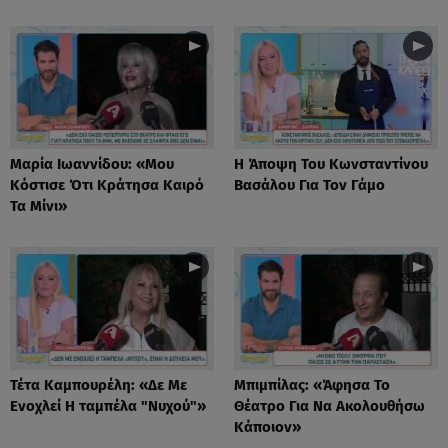
Μαρία Ιωαννίδου: «Μου
Η Άποψη Του Κωνσταντίνου
Κόστισε Ότι Κράτησα Καιρό
Βασάλου Για Τον Γάμο
Τα Μίνι»
Τέτα Καμπουρέλη: «Δε Mε
Μπιμπίλας: «Άφησα Το
Eνοχλεί H ταμπέλα "Νυχού"»
Θέατρο Για Να Ακολουθήσω
Κάποιον»