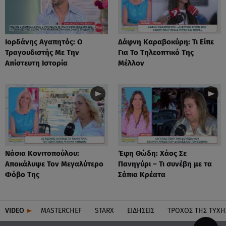
Ιορδάνης Αγαπητός: Ο
Δάφνη Καραβοκύρη: Τι Είπε
Τραγουδιστής Με Την
Για Το Τηλεοπτικό Της
Απίστευτη Ιστορία
Μέλλον
Νάσια Κονιτοπούλου:
Έφη Θώδη: Χάος Σε
Αποκάλυψε Τον Μεγαλύτερο
Πανηγύρι – Τι συνέβη με τα
Φόβο Της
Σάπια Κρέατα
VIDEO
MASTERCHEF
STARX
ΕΙΔΉΣΕΙΣ
ΤΡΟΧΌΣ ΤΗΣ ΤΎΧΗ