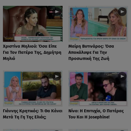
Χριστίνα Μηλιού: Όσα Είπε
Μαίρη Βυτινάρος: Όσα
Για Τον Πατέρα Της, Δημήτρη
Αποκάλυψε Για Την
Μηλιό
Προσωπική Της Ζωή
Γιάννης Κρητικός: Τι Θα Κάνει
Νίνο: Η Επιτυχία, Ο Πατέρας
Μετά Τη Γη Της Ελιάς;
Του Και Η Josephine!